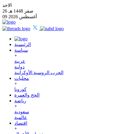
الاحد
26 صفر 1448 هـ
09 أغسطس 2026
الرئيسية
سياسة
+
عربية
دولية
الحرب الروسية الأوكرانية
محليات
+
كورونا
الحج والعمرة
رياضة
+
سعودية
عالمية
اقتصاد
+