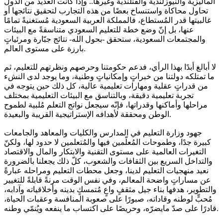
الماليزية والنيوزلندية والفنلندية وغيرها.. وإذا كانت العديد من الدول
تحاول محاكاة واستنساخ بعضًا من هذه التجارب لتحقيق نتائجها أو
غالبيتها قدر المُستطاع، فالمملكة العربية السعودية مُستغنيةً تمامًا
عنها، بل إنّ وضع خطة للتعليم السعودي متناسقةً مع البيئات
والمجتمعات السعودية، ستحقق -بحول الله- نتائج جبّارة ومرئياتٍ
بارزة على مستوى العالم.
لا أبالغ أبدًا بهذا الرأي، فدعم حكومتنا وحرصهم ونظرتهم للتعليم، ثم
ما تمتلكه دولتنا من خبراتٍ وإمكانياتٍ وطنية، وما يوجد لدى النشء
من قدراتٍ عقلية ومهارات تعليمية عالية، كل ذلك حين يتوجه في
تجربة تعليمية دقيقة، وبالتناسق مع البيئات التعليمية بمختلف
مراحلها وأماكنها وقدراتها، فإنّه سيجعل نواتج التعلم مُلبية لطموح
الوطن ومحققة لأهدافه الإستراتيجية القريبة والبعيدة.
جهود وزارة التعليم في المدارس والكليات والمعاهد والجامعات
كبيرة جدًا، وطموحات المُعلّمين فيها والمُتعلمين لا حدود لها، ولكنّ
التغيرات العالمية على مستوى التقنية والابتكار والمال والاقتصاد
والتداخل السريع بين الثقافات والشعوب، كلّ ذلك يجعلنا بالضرورة
نعيد منهجيات التعليم لدينا، وجعل محطات التعليم ومراحله عبارةً
عن مساراتٍ واضحة المعالم، وفي نفس الوقت مرنةً قابلةً للتغيير
والتطوير، هدفها بناء جيل مثقفٍ واعٍ مُتمسكٍ بدينه وأخلاقياته وآدابه،
مُحبٍّ لوطنه وقاداته، صبورًا على صعوبة المنافسة وعقبات الحياة،
قادرًا على صدّ مايضرّه، وحريصًا على اكتساب ما ينفعه ويُنمّي وطنه.