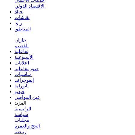
خدمات الأعمال
الاقتصاد الدولي
حياة
نقاشات
رأي
المناطق
+
جازان
القصيم
تفاعلية
الأسبوعية
اعلانات
صور تفاعلية
مناسبات
إنفوجراف
بانوراما
فيديو
عين المواطن
المزيد
الرئيسية
سياسة
محليات
الحج والعمرة
رياضة