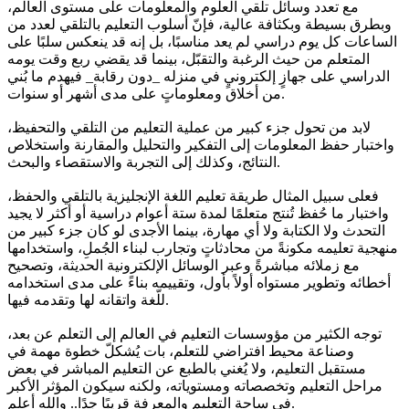
مع تعدد وسائل تلقي العلوم والمعلومات على مستوى العالم،
وبطرق بسيطة وبكثافة عالية، فإنّ أسلوب التعليم بالتلقي لعدد من
الساعات كل يوم دراسي لم يعد مناسبًا، بل إنه قد ينعكس سلبًا على
المتعلم من حيث الرغبة والتقبّل، بينما قد يقضي ربع وقت يومه
الدراسي على جهازٍ إلكترونيٍ في منزله _دون رقابة_ فيهدم ما بُني
من أخلاق ومعلوماتٍ على مدى أشهر أو سنوات.
لابد من تحول جزء كبير من عملية التعليم من التلقي والتحفيظ،
واختبار حفظ المعلومات إلى التفكير والتحليل والمقارنة واستخلاص
النتائج، وكذلك إلى التجربة والاستقصاء والبحث.
فعلى سبيل المثال طريقة تعليم اللغة الإنجليزية بالتلقي والحفظ،
واختبار ما حُفظ تُنتج متعلمًا لمدة ستة أعوام دراسية أو أكثر لا يجيد
التحدث ولا الكتابة ولا أي مهارة، بينما الأجدى لو كان جزء كبير من
منهجية تعليمه مكونةً من محادثاتٍ وتجارب لبناء الجُملِ، واستخدامها
مع زملائه مباشرةً وعبر الوسائل الإلكترونية الحديثة، وتصحيح
أخطائه وتطوير مستواه أولاً بأول، وتقييمه بناءً على مدى استخدامه
للّغة واتقانه لها وتقدمه فيها.
توجه الكثير من مؤوسسات التعليم في العالم إلى التعلم عن بعد،
وصناعة محيط افتراضي للتعلم، بات يُشكلّ خطوة مهمة في
مستقبل التعليم، ولا يُغني بالطبع عن التعليم المباشر في بعض
مراحل التعليم وتخصصاته ومستوياته، ولكنه سيكون المؤثر الأكبر
في ساحة التعليم والمعرفة قريبًا جدًا.. والله أعلم.