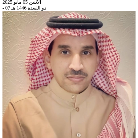
الاثنين 05 مايو 2025
- 07 ذو القعدة 1446 هـ