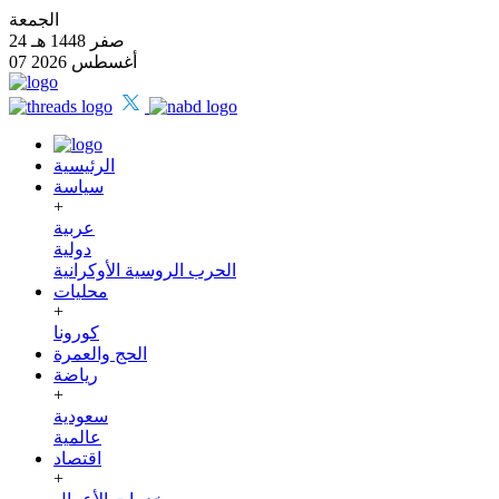
الجمعة
24 صفر 1448 هـ
07 أغسطس 2026
الرئيسية
سياسة
+
عربية
دولية
الحرب الروسية الأوكرانية
محليات
+
كورونا
الحج والعمرة
رياضة
+
سعودية
عالمية
اقتصاد
+