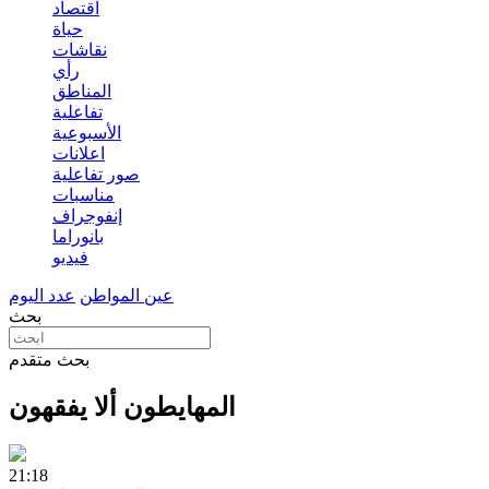
اقتصاد
حياة
نقاشات
رأي
المناطق
تفاعلية
الأسبوعية
اعلانات
صور تفاعلية
مناسبات
إنفوجراف
بانوراما
فيديو
عين المواطن
عدد اليوم
بحث
بحث متقدم
المهايطون ألا يفقهون
21:18