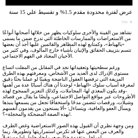
عرض لفترة محدودة مقدم 1.5% و تقسيط علي 15 سنة
TMG
نشاهد بين الفينة والأخرى سلوكيات يظهر من خلالها أصحابها أنواعًا
من الاستعراضات والممارسات الخاطئة التي تدرج ضمن ما يسمى
«بالهياط»، وكمتابع لهذه المظاهر والقائمين عليها أجد أن بعضها
تتسم بتزييف الحقائق والإتيان بأشياء خارج المألوف، وفي كثير من
الأحيان المعتاد في الفهم الاجتماعي.
ورغم سطحيتها وتعقيداتها نجد في المقابل من المفلت اتساع
مستوى الإدراك لدى العديد من الأشخاص، ومعرفتهم بهذه الطرق
المزيفة التي ترفضها العقول الناضجة ويقينًا لو عملنا بحثًا دقيق
لمعرفة أسباب سلوك «الهياط» لوجدنا أن هناك أسبابًا عدة من أهمها
-وقد يكون المغذي لها- المجاملات، وكذلك التعزير الممجوج لهذه
الأطروحات عبر مواقع التواصل الاجتماعي، وأيضًا ما يقال من قصائد
وشيلات، ورقصات تتضمن مدحًا واستخفافًا تجعل من يسمعها ينبذها
ويسأل العفو والعافية، ويتساءل: «ألا يستحون من يقدمون أنفسهم
بهذه الصفة المضحكة والمخجلة»؟!.
ومن وجهة نظري أن القبول بهذه الصور الاستعراضية وغض الطرف
والعرف من البعض عنها قد تكرس استمراريتها وتطويرها، ربما
لمراحل متقدمة جدًا يصعب إيجاد حلول لها مستقبلاً