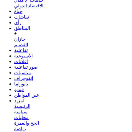
خدمات الأعمال
الاقتصاد الدولي
حياة
نقاشات
رأي
المناطق
+
جازان
القصيم
تفاعلية
الأسبوعية
اعلانات
صور تفاعلية
مناسبات
إنفوجراف
بانوراما
فيديو
عين المواطن
المزيد
الرئيسية
سياسة
محليات
الحج والعمرة
رياضة