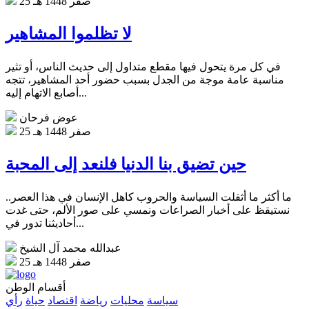
25 صفر 1448 هـ
لا تظلموا المشاهير
في كل مرة يتحول فيها مقطع متداول إلى حديث الناس، أو تثير
مناسبة عامة موجة من الجدل بسبب حضور أحد المشاهير، تتجه
أصابع الاتهام إليه...
عوض فرحان
25 صفر 1448 هـ
حين تضيق بنا الدنيا فلنعد إلى المحبة
ما أكثر ما أثقلت السياسة والحروب كاهل الإنسان في هذا العصر..
نستيقظ على أخبار الصراعات ونمسي على صور الألم، حتى غدت
أحاديثنا تدور في...
عبدالله محمد آل الشيخ
25 صفر 1448 هـ
أقسام الوطن
سياسة
محليات
رياضة
اقتصاد
حياة
رأي