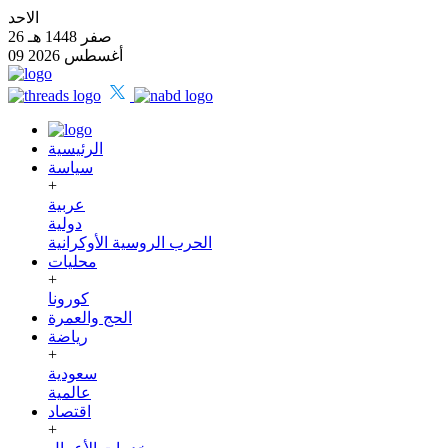
الاحد
26 صفر 1448 هـ
09 أغسطس 2026
الرئيسية
سياسة
+
عربية
دولية
الحرب الروسية الأوكرانية
محليات
+
كورونا
الحج والعمرة
رياضة
+
سعودية
عالمية
اقتصاد
+