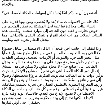
والإبداع.
أتعتقدون أن ما ذُكر آنفًا يُجسّد كل إسهامات الذكاء الاصطناعي؟
كلا، فله من الإسهامات ما لا يُعد ولا يُحصى، ومن بينها قدرته على
إنشاء بيئات محاكاة تفاعلية لحل المشكلات، تمكّن المتعلم من
خوض تجارب واقعية دون الحاجة إلى موارد ضخمة. وتُكسب هذه
البيئات الطلاب مهارات اتخاذ القرار والتفكير النقدي والإبداعي، مما
يجعل التعلم تجربة حية ومُلهمة.
وإذا انتقلنا إلى جانب آخر، فنجد أن الذكاء الاصطناعي سجّل حضورًا
لافتًا في ربط التعليم بالعالم الواقعي من خلال طرح وتحليل قضايا
مثل التغير المناخي، والتلوث، أو الأزمات الصحية، وتمكين الطلاب
من تقديم حلول مقترحة مبنية على بيانات دقيقة. هذا الربط يحوّل
الطالب إلى «صانع حلّ» لا مجرّد متلقٍ. ولا يمكن في هذا السياق
إغفال دور الذكاء الاصطناعي في تحفيز المشاريع الابتكارية، حيث
يوفّر أدوات تدعم الطالب منذ توليد الفكرة، مرورًا بتخطيطها، وصولًا
إلى تقييم نتائجها. وتُعدّ هذه العملية بمثابة منصة لتربية روح الريادة،
وربط المعرفة النظرية بالتطبيق العملي في تجربة تعليمية متكاملة.
غير أن علينا أن نُدرك، على الرغم من كل هذه الإسهامات، أن الذكاء
الاصطناعي لا يصنع الإبداع من العدم، فالإنسان يولد وفيه بذرة
الإبداع، لكنها تحتاج إلى بيئة محفّزة، وتدريب مستمر، وتشجيع
حقيقي؛ حتى تُؤتي ثمارها.