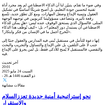
وفي ضوء ما تقدّم، يتبيّن لنا أن الذكاء الاصطناعي لم يعد مجرد أداة
تقنية لتحسين جودة التعليم، بل أصبح شريكًا أساسيًّا في تشكيل
العقول وتنمية الإبداع وصقل المهارات. ومع كل تطوّر جديد، تتّسع
رقعة تأثيره، وتتضاعف مسؤوليتنا كتربويين في توجيهه الوجهة
المثلى. فالسؤال الذي يستحق الوقوف عنده ليس: «هل يمكن للذكاء
الاصطناعي أن يستبدل دور المعلم؟»، بل: «كيف نُوظّف هذا الذكاء
لنُخرج أجمل ما في الإنسان من فكر وابتكار؟».
إنها دعوة للتأمل في مستقبل تُبنى فيه المدارس والعقول جنبًا إلى
جنب لا على التلقين، بل على الإبداع والتساؤل والتجريب والبحث
والتقصي، فالمستقبل لا يُمنح للأذكى فقط، بل لمن يجرؤ على الإبداع
فيه.
آخر تحديث
20:01
السبت 24 مايو 2025
- 26 ذو القعدة 1446 هـ
مقالات مشابهة
نحو إستراتيجية أمنية جديدة تعززالسلام
والاستقرار