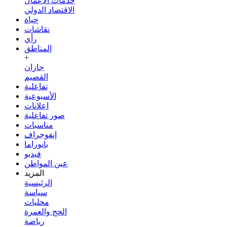
خدمات الأعمال
الاقتصاد الدولي
حياة
نقاشات
رأي
المناطق
+
جازان
القصيم
تفاعلية
الأسبوعية
اعلانات
صور تفاعلية
مناسبات
إنفوجراف
بانوراما
فيديو
عين المواطن
المزيد
الرئيسية
سياسة
محليات
الحج والعمرة
رياضة