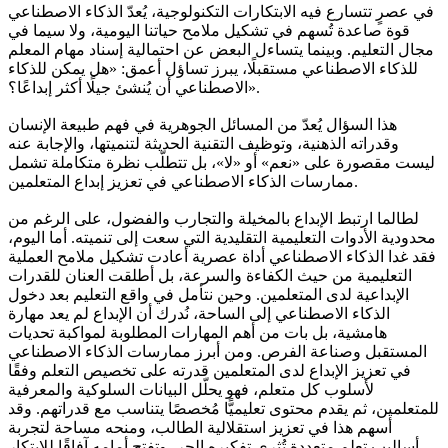
في عصرٍ تتسارع فيه الابتكارات التكنولوجية، يُعدّ الذكاء الاصطناعي
قوة صاعدة تُسهم في تشكيل ملامح حياتنا اليومية، ولا سيما في
مجال التعليم. وبينما يتساءل البعض عن احتمالية إسناد مهام المعلم
للذكاء الاصطناعي مستقبلًا، يبرز تساؤل أعمق: «هل يمكن للذكاء
الاصطناعي أن يُنشئ جيلًا أكثر إبداعًا؟».
هذا السؤال يُعدّ من المسائل الجوهرية في فهم طبيعة الإنسان
وقدراته الذهنية، وتوظيف التقنية الحديثة لتنميتها، والإجابة عنه
ليست مقصورة على «نعم» أو «لا»، بل تتطلّب نظرة متكاملة تشمل
ممارسات الذكاء الاصطناعي في تعزيز إبداع المتعلمين.
لطالما ارتبط الإبداع بالمخيلة والتجارب والفضول، على الرغم من
محدودية الأدوات التعليمية التقليدية التي سعت إلى تنميته. أما اليوم،
فقد غدا الذكاء الاصطناعي أداة عصرية أعادت تشكيل ملامح العملية
التعليمية من حيث الكفاءة والسرعة، بل أطلقت العنان للقدرات
الإبداعية لدى المتعلمين. وحين نتأمل في واقع التعليم بعد دخول
الذكاء الاصطناعي إلى الساحة، نُدرك أن الإبداع لم يعد مهارة
هامشية، بل بات من أهم المهارات المطلوبة لمواكبة تحديات
المستقبل وصناعة الفرص. ومن أبرز ممارسات الذكاء الاصطناعي
في تعزيز الإبداع لدى المتعلمين قدرته على تخصيص التعلم وفقًا
لأسلوب كل متعلم، فهو يحلّل البيانات السلوكية والمعرفية
للمتعلمين، ثم يقدم محتوى تعليميًّا مُخصصًا يتناسب مع قدراتهم. وقد
أسهم هذا في تعزيز استقلالية الطالب، ومنحه مساحة لتجربة
أساليب تعلم متعددة تُثري تفكيره الحر، وتفتح أمامه آفاقًا للابتكار