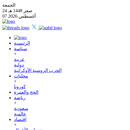
الجمعة
24 صفر 1448 هـ
07 أغسطس 2026
الرئيسية
سياسة
+
عربية
دولية
الحرب الروسية الأوكرانية
محليات
+
كورونا
الحج والعمرة
رياضة
+
سعودية
عالمية
اقتصاد
+