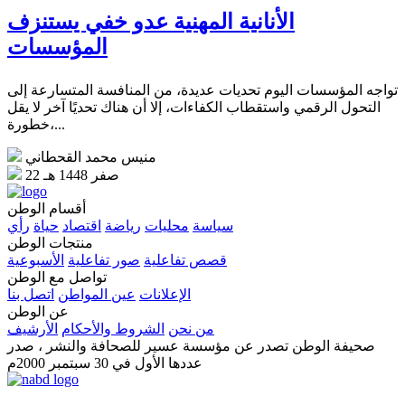
الأنانية المهنية عدو خفي يستنزف
المؤسسات
تواجه المؤسسات اليوم تحديات عديدة، من المنافسة المتسارعة إلى
التحول الرقمي واستقطاب الكفاءات، إلا أن هناك تحديًا آخر لا يقل
خطورة،...
منيس محمد القحطاني
22 صفر 1448 هـ
أقسام الوطن
سياسة
محليات
رياضة
اقتصاد
حياة
رأي
منتجات الوطن
قصص تفاعلية
صور تفاعلية
الأسبوعية
تواصل مع الوطن
الإعلانات
عين المواطن
اتصل بنا
عن الوطن
من نحن
الشروط والأحكام
الأرشيف
صحيفة الوطن تصدر عن مؤسسة عسير للصحافة والنشر ، صدر
عددها الأول في 30 سبتمبر 2000م