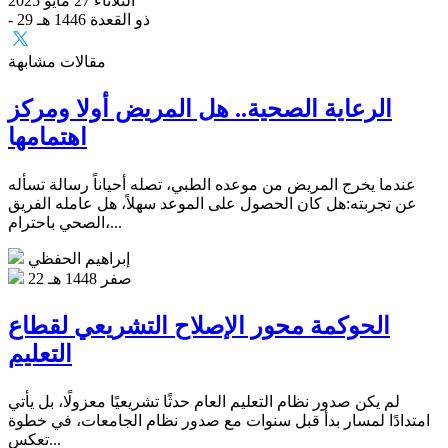
الثلاثاء 27 مايو 2025
- 29 ذو القعدة 1446 هـ
مقالات مشابهة
الرعاية الصحية.. هل المريض أولا ومركز
اهتمامها
عندما يخرج المريض من موعده الطبي، تصله أحياناً رسالة تسأله
عن تجربته:هل كان الحصول على الموعد سهلاً، هل عامله الفريق
الصحي باحترام،...
إبراهيم الحفظي
22 صفر 1448 هـ
الحوكمة محور الإصلاح التشريعي لقطاع
التعليم
لم يكن صدور نظام التعليم العام حدثًا تشريعيًا معزولًا، بل يأتي
امتدادًا لمسار بدأ قبل سنوات مع صدور نظام الجامعات، في خطوة
تعكس...