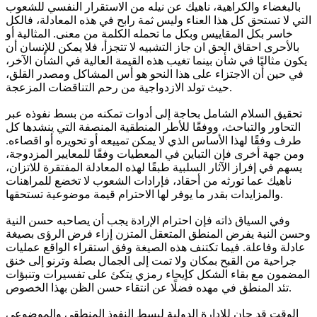
بالبغضاء والكراهية، ناهيك عن نيله من الاستقرار النفسي للشعوب
التي لا تستحق كل هذا العناء وليس ثمة رابح في هذه المعادلة، فالكل
خاسر بكل المقاييس وبكل ما تحمله الكلمة من معنى. المثالية أو
بالأحرى احقاق الحق ان جاز التشبيه لا تتجزأ، فلا يمكن للإنسان أن
يكون مثاليًا في شأن بينما تغيب هذه القيمة العالية في الشأن الآخر،
في حين أن الاجتزاء على هذا النحو هو أس المشاكل ومصدر القلق،
حيث تولد الازدواجية من رحم التناقضات المزعجة.
تحقيق السلام الشامل بحاجة إلى أدوات تمكنه من بسط نفوذه عبر
التحاور والتباحث، ووفقًا للأطر المنطقية المنصفة التي ينشدها كل
طرف وفقًا لهذا الأساس الذي لا يمكن تمييعه أو تحويره أو اقصاءه.
ومن جهة أخرى فإن التباين في المعطيات وفقًا للمعايير المزدوجة،
يسهم في إفراز الآثار السلبية طبقًا لهذه المعادلة المفتقرة للاتزان،
ناهيك عما تورثه من أحقاد، فإرادات الشعوب لا تخضع للمراهنات
والمزايدات بقدر ما يوفر لها الاحترام قيمة موضوعية تستحقها.
وفي السياق ذاته فإن احترام الإرادة يجب أن يصاحبه حسن النية
وحسن النية يفرض المنطق المتعقل المتزن إزاء فرض الرؤى بصيغة
عادلة وفاعلة. فيما تكتنف هذه الصيغة وفق استقراء الواقع عمليات
جراحية من القبح بمكان ولا تمت إلى الجمال بصلة وترنو إلى خنق
المضمون مع بقاء الشكل كإيحاء رمزي يتكئ على تفسيرات وتنبؤات
تئد المنطق في مهده فضلًا عن انتقاء حسن الظن بهذا الخصوص.
الوقت قد حان للإدارة الدولية لبسط النفوذ المنطقي والموضوعي