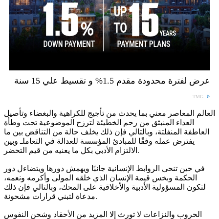
عرض لفترة محدودة مقدم 1.5% و تقسيط علي 15 سنة
TMG
العالم المعاصر معني بما يحدث من تأجيج للكراهية والبغضاء وتأصيل
العداء المنبثق من رحم الخطيئة لترزح الموضوعية تحت وطأة
العاطفة المنفلتة، وبالتالي فإن ذلك يخلف حالة من التناقض بين ما
يفترض عمله وفقًا للمبادئ المؤسسة للعدالة في التعاملـ وبين
الالتزام الأدبي بكل ما يعنيه من قيم التحضر.
في حين تنحى الروابط الإنسانية جانبًا ويهمش دورها ويتضاءل دور
الحكمة وبخس قيمة الإنسان الذي خلقه المولى وأكرمه ونعمه،
لتكون المسؤولية الأدبية والأخلاقية على المحك، وبالتالي فإن ذلك
مدعاة لتبني قرارات مشحونة.
الحروب والنزاعات لا تورث إلا المزيد من الأحقاد وشحن النفوس