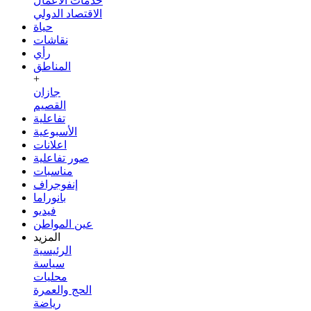
خدمات الأعمال
الاقتصاد الدولي
حياة
نقاشات
رأي
المناطق
+
جازان
القصيم
تفاعلية
الأسبوعية
اعلانات
صور تفاعلية
مناسبات
إنفوجراف
بانوراما
فيديو
عين المواطن
المزيد
الرئيسية
سياسة
محليات
الحج والعمرة
رياضة