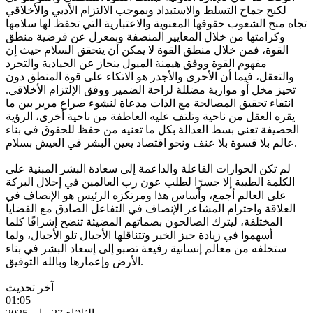
لكبح جماح التسلط والاستبداد وبموجب الالتزام الأدبي والأخلاقي
تجاه منح الشعوب حقوقها المعنوية والاعتبارية التي تحفظ لها سلامها
وكرامتها من خلال المعايير المنصفة وبمعزل عن فرضية منطق
القوة، فمن خلال منطق القوة لا يمكن أن يتحقق السلام حيث إن
مفهوم القوة ووفق هيمنة الميول ينحاز عن الحيادية والتجرد
والتعقل، فيما أن الأحرى والأجدر هو الاتكاء على قوة المنطق دون
تحيز مخل أو مواربة مضللة لراحة الضمير ووفق الإلتزام الأخلاقي.
انتفاء تحقيق المصالحة مع الذات مدعاة لنشوء صراع مرير بين ما
يقره العقل من ناحية وتلتف عليه العاطفة من ناحية أخرى، الرؤية
الحصيفة تعني بسط العدالة بكل ما تعنيه من حفظ للحقوق في بناء
عالم بلا قسوة بلا عنف ونحو اقتصاد يعين البشر في العيش بسلام.
لم تكن الحوارات الفاعلة والداعمة إلى سعادة البشر المبنية على
الكلمة الطيبة إلا جسرًا لطلب عون رب العالمين في إحلال البركة
على العالم أجمع، وأساس هذا ومرتكزه الرئيس هو الإنصاف في
العلاقة واحترام المشاعر الإنصاف في التفاعل الصادق مع القضايا
المختلفة، ليترك الصالحون بصماتهم المضيئة تنضح إشراقًا كلما
أسهموا في زيادة حيز الخير وتتناقلها الأجيال تلو الأجيال، ولما
ستخلفه من معالم إنسانية رفيعة تصبو إلى إسعاد البشر في بناء
الأرض وإعمارها وبالله التوفيق.
آخر تحديث
01:05