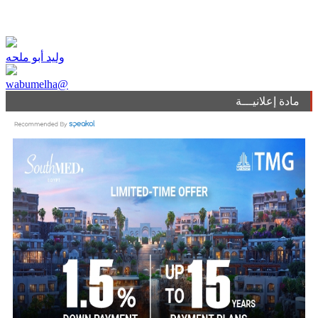
وليد أبو ملحه
wabumelha@
مادة إعلانيـــة