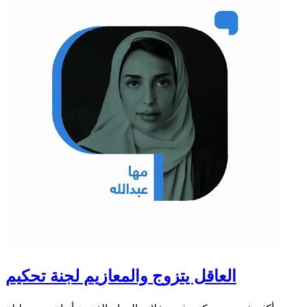
العاقل يتزوج والمعازيم لجنة تحكيم