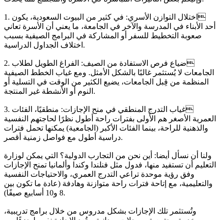
1. اختلال التوازن الأسري: في كثير من البيوت السعودية، يكون
أحد الأبناء في المدرسة والآخر في الجامعة، ما يعني أن الأسرة تعاني
صعوبة التخطيط للسفر أو المشاركة في البرامج الصيفية بسبب
اختلاف الجداول الدراسية.
2. ضياع فرص الاستفادة من الصيف: الفراغ الطويل لطلاب
الجامعات لا يُستثمر غالبًا بالشكل الأمثل. ومع غياب الخطط الصيفية
المنظمة من قِبل الجامعات، يضيع الكثير من الوقت في التسلية أو
النوم أو الأنشطة غير المنتجة.
3. غياب التدرج المنطقي في منح الإجازات: منطقيًا، الفئات
العمرية الأصغر هم الأَولى بفترات راحة أطول نظرًا لحاجتهم النفسية
والذهنية للراحة، بينما الفئات الأكبر (الجامعية) يمكنها تحمل فترات
دراسية أطول مع فواصل زمنية أقصر.
ولنا أن نسأل أيضا: أين نحن من التجارب الدولية؟ التي يمكن لوزارة
التعليم أن تستفيد منها، فدول مثل فنلندا وكندا وألمانيا تمنح الإجازات
وفق رؤية موحدة تراعي التدرج العمري، والاحتياجات النفسية
والتعليمية، مع إتاحة فترات راحة متوازنة وهادفة (عادة ما تكون بين
8 و10 أسابيع صيفًا).
وتُستثمر تلك الإجازات بشكل مدروس من خلال برامج تدريبية،