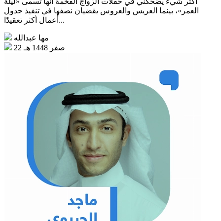
أكثر شيء يضحكني في حفلات الزواج الفخمة أنها تسمى «ليلة
العمر»، بينما العريس والعروس يقضيان نصفها في تنفيذ جدول
أعمال أكثر تعقيدًا...
مها عبدالله
22 صفر 1448 هـ