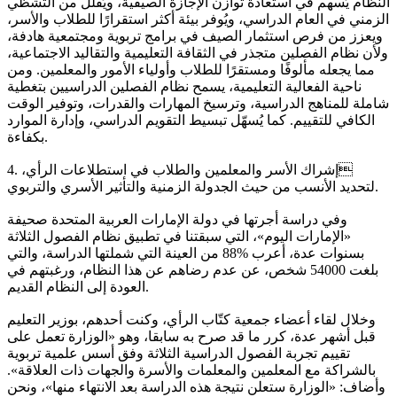
النظام يُسهم في استعادة توازن الإجازة الصيفية، ويُقلل من التشظي
الزمني في العام الدراسي، ويُوفر بيئة أكثر استقرارًا للطلاب والأسر،
ويعزز من فرص استثمار الصيف في برامج تربوية ومجتمعية هادفة،
ولأن نظام الفصلين متجذر في الثقافة التعليمية والتقاليد الاجتماعية،
مما يجعله مألوفًا ومستقرًا للطلاب وأولياء الأمور والمعلمين. ومن
ناحية الفعالية التعليمية، يسمح نظام الفصلين الدراسيين بتغطية
شاملة للمناهج الدراسية، وترسيخ المهارات والقدرات، وتوفير الوقت
الكافي للتقييم. كما يُسهّل تبسيط التقويم الدراسي، وإدارة الموارد
بكفاءة.
4. إشراك الأسر والمعلمين والطلاب في استطلاعات الرأي،
لتحديد الأنسب من حيث الجدولة الزمنية والتأثير الأسري والتربوي.
وفي دراسة أجرتها في دولة الإمارات العربية المتحدة صحيفة
«الإمارات اليوم»، التي سبقتنا في تطبيق نظام الفصول الثلاثة
بسنوات عدة، أعرب %88 من العينة التي شملتها الدراسة، والتي
بلغت 54000 شخص، عن عدم رضاهم عن هذا النظام، ورغبتهم في
العودة إلى النظام القديم.
وخلال لقاء أعضاء جمعية كتّاب الرأي، وكنت أحدهم، بوزير التعليم
قبل أشهر عدة، كرر ما قد صرح به سابقا، وهو «الوزارة تعمل على
تقييم تجربة الفصول الدراسية الثلاثة وفق أسس علمية تربوية
بالشراكة مع المعلمين والمعلمات والأسرة والجهات ذات العلاقة».
وأضاف: «الوزارة ستعلن نتيجة هذه الدراسة بعد الانتهاء منها»، ونحن