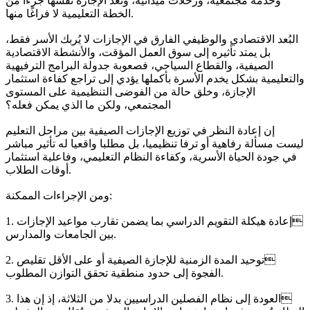
وخدمة مجتمعية، ورحلات ميدانية، وتُعد الإجازة نفسها جزءًا من
الخطة التعليمية لا فراغًا منها.
البُعد الاقتصادي والوظيفي الفارق في الإجازات لا يُربك الأسر فقط،
بل يمتد تأثيره إلى سوق العمل المؤقت، والأنشطة الاقتصادية
الصيفية، والقطاع السياحي، فصعوبة جدولة البرامج الترفيهية
والتعليمية بشكل يخدم الأسرة بأكملها يؤدي إلى تراجع كفاءة استثمار
الإجازة، وخلق حالة من الفوضى التنظيمية على المستوى
المجتمعي، ولكن ما الذي يمكن فعله؟
إن إعادة النظر في توزيع الإجازات الصيفية بين مراحل التعليم
ليست مسألة رفاهية أو ترفا تنظيميا، بل مطلبا واقعيا له تأثير مباشر
في جودة الحياة الأسرية، وكفاءة النظام التعليمي، وفاعلية استثمار
أوقات الطلاب.
ومن الإجراءات الممكنة:
1. إعادة هيكلة التقويم الدراسي بما يضمن تقارب مواعيد الإجازات
بين الجامعات والمدارس.
2. توحيد المدة الزمنية للإجازة الصيفية أو على الأقل تقليص
الفجوة إلى حدود منطقية تحقق التوازن المطلوب.
3. العودة إلى نظام الفصلين الدراسيين بدلا من الثلاثة، إذ إن هذا