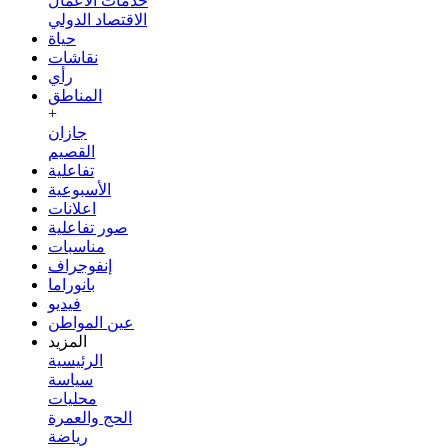
خدمات الأعمال
الاقتصاد الدولي
حياة
نقاشات
رأي
المناطق
+
جازان
القصيم
تفاعلية
الأسبوعية
اعلانات
صور تفاعلية
مناسبات
إنفوجراف
بانوراما
فيديو
عين المواطن
المزيد
الرئيسية
سياسة
محليات
الحج والعمرة
رياضة