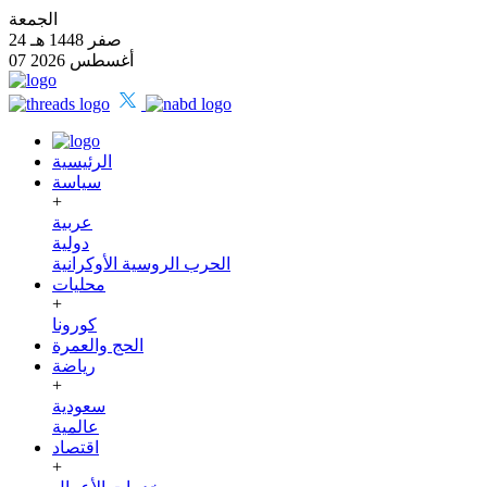
الجمعة
24 صفر 1448 هـ
07 أغسطس 2026
الرئيسية
سياسة
+
عربية
دولية
الحرب الروسية الأوكرانية
محليات
+
كورونا
الحج والعمرة
رياضة
+
سعودية
عالمية
اقتصاد
+