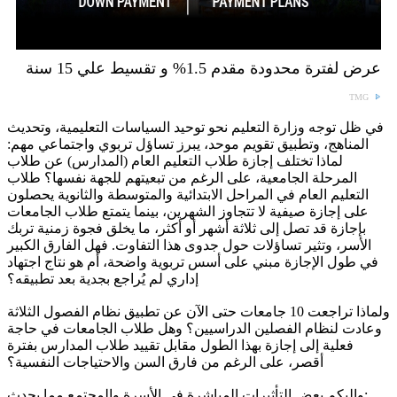
عرض لفترة محدودة مقدم 1.5% و تقسيط علي 15 سنة
TMG
في ظل توجه وزارة التعليم نحو توحيد السياسات التعليمية، وتحديث
المناهج، وتطبيق تقويم موحد، يبرز تساؤل تربوي واجتماعي مهم:
لماذا تختلف إجازة طلاب التعليم العام (المدارس) عن طلاب
المرحلة الجامعية، على الرغم من تبعيتهم للجهة نفسها؟ طلاب
التعليم العام في المراحل الابتدائية والمتوسطة والثانوية يحصلون
على إجازة صيفية لا تتجاوز الشهرين، بينما يتمتع طلاب الجامعات
بإجازة قد تصل إلى ثلاثة أشهر أو أكثر، ما يخلق فجوة زمنية تربك
الأسر، وتثير تساؤلات حول جدوى هذا التفاوت. فهل الفارق الكبير
في طول الإجازة مبني على أسس تربوية واضحة، أم هو نتاج اجتهاد
إداري لم يُراجع بجدية بعد تطبيقه؟
ولماذا تراجعت 10 جامعات حتى الآن عن تطبيق نظام الفصول الثلاثة
وعادت لنظام الفصلين الدراسيين؟ وهل طلاب الجامعات في حاجة
فعلية إلى إجازة بهذا الطول مقابل تقييد طلاب المدارس بفترة
أقصر، على الرغم من فارق السن والاحتياجات النفسية؟
وإليكم بعض التأثيرات المباشرة في الأسرة والمجتمع مما يحدث: