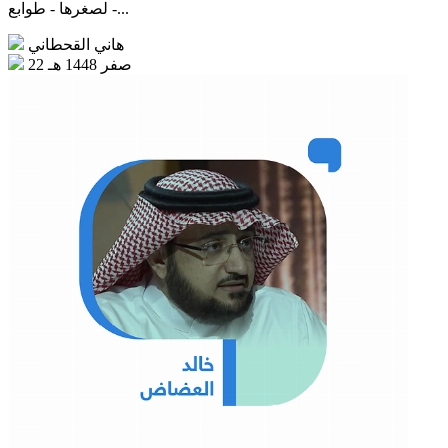
- لصغرها - طوابع...
هاني القحطاني
22 صفر 1448 هـ