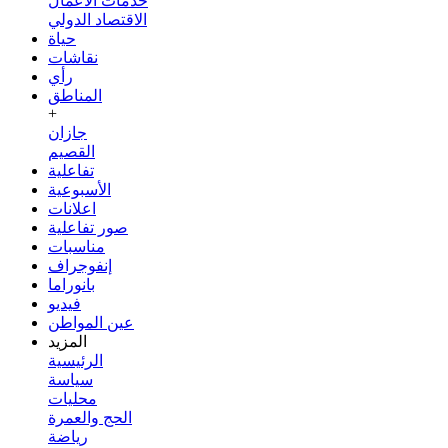
خدمات الأعمال
الاقتصاد الدولي
حياة
نقاشات
رأي
المناطق
+
جازان
القصيم
تفاعلية
الأسبوعية
اعلانات
صور تفاعلية
مناسبات
إنفوجراف
بانوراما
فيديو
عين المواطن
المزيد
الرئيسية
سياسة
محليات
الحج والعمرة
رياضة