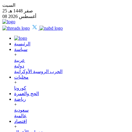
السبت
25 صفر 1448 هـ
08 أغسطس 2026
الرئيسية
سياسة
+
عربية
دولية
الحرب الروسية الأوكرانية
محليات
+
كورونا
الحج والعمرة
رياضة
+
سعودية
عالمية
اقتصاد
+