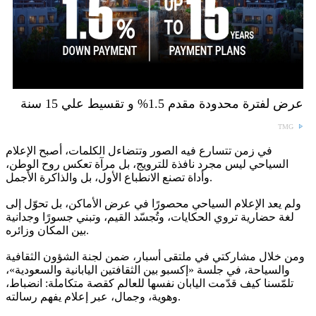
عرض لفترة محدودة مقدم 1.5% و تقسيط علي 15 سنة
TMG
في زمن تتسارع فيه الصور وتتضاءل الكلمات، أصبح الإعلام
السياحي ليس مجرد نافذة للترويج، بل مرآة تعكس روح الوطن،
وأداة تصنع الانطباع الأول، بل والذاكرة الأجمل.
ولم يعد الإعلام السياحي محصورًا في عرض الأماكن، بل تحوّل إلى
لغة حضارية تروي الحكايات، وتُجسّد القيم، وتبني جسورًا وجدانية
بين المكان وزائره.
ومن خلال مشاركتي في ملتقى أسبار، ضمن لجنة الشؤون الثقافية
والسياحة، في جلسة «إكسبو بين الثقافتين اليابانية والسعودية»،
تلمّسنا كيف قدّمت اليابان نفسها للعالم كقصة متكاملة: انضباط،
وهوية، وجمال، عبر إعلام يفهم رسالته.