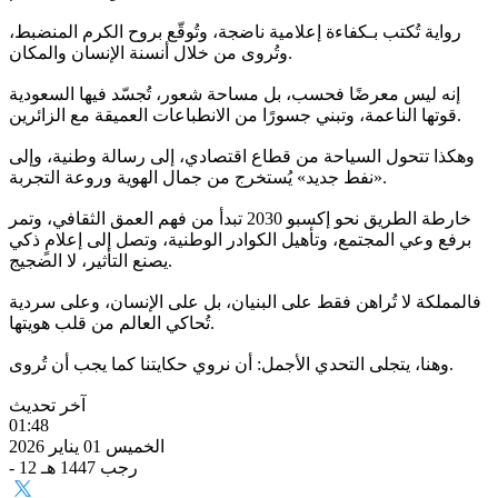
رواية تُكتب بـكفاءة إعلامية ناضجة، وتُوقّع بروح الكرم المنضبط،
وتُروى من خلال أنسنة الإنسان والمكان.
إنه ليس معرضًا فحسب، بل مساحة شعور، تُجسّد فيها السعودية
قوتها الناعمة، وتبني جسورًا من الانطباعات العميقة مع الزائرين.
وهكذا تتحول السياحة من قطاع اقتصادي، إلى رسالة وطنية، وإلى
«نفط جديد» يُستخرج من جمال الهوية وروعة التجربة.
خارطة الطريق نحو إكسبو 2030 تبدأ من فهم العمق الثقافي، وتمر
برفع وعي المجتمع، وتأهيل الكوادر الوطنية، وتصل إلى إعلامٍ ذكي
يصنع التأثير، لا الضجيج.
فالمملكة لا تُراهن فقط على البنيان، بل على الإنسان، وعلى سردية
تُحاكي العالم من قلب هويتها.
وهنا، يتجلى التحدي الأجمل: أن نروي حكايتنا كما يجب أن تُروى.
آخر تحديث
01:48
الخميس 01 يناير 2026
- 12 رجب 1447 هـ