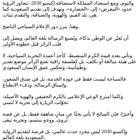
واليوم، ومع استعداد المملكة لاستضافة إكسبو 2030، تتجاوز الرؤية
حدود «المعرض» إلى «الحضارة»، وتهدف إلى تقديم السعودية كما
هي، بلد القيم، والهوية، والضيافة، والتقدم بثبات.
وهنا، يبرز دور الإعلام السياحي الناضج،
أن يُعبّر عن الوطن بذكاء، ويُصيغ الرسالة بلغة العالم، ويصل إلى
قلب الزائر قبل خطوته الأولى.
وتأتي بعده قيمة الكرم المنضبط، كأحد أعمدة التجربة السياحية، لا
على هيئة مبالغة أو تكلف، بل كفلسفة راقية تضع الزائر موضع تقدير
وطمأنينة، وتعكس عمق الإنسان السعودي.
فالسياحة ليست فقط في جودة الخدمة، بل في صدق الشعور،
واتساق الرسالة، ودفء الانطباع.
وكلما امتزج الوعي الإعلامي بالكرم الحقيقي والهوية الأصيلة،
تحوّلت الزيارة إلى تجربة لا تُنسى.
وأخيرًا، فإن السائح لا يأتي بحثًا عن مبانٍ شاهقة فقط، بل عن قصة
تُروى، ووجهٍ يبتسم، وتجربة تبقى.
وإكسبو 2030 ليس مجرد حدث عالمي، بل فرصة لتقديم الرواية
السعودية بلغة العالم،