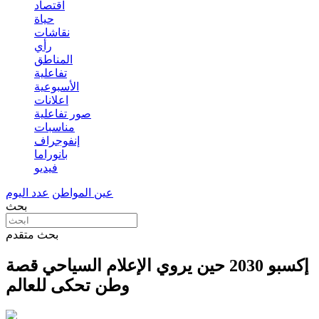
اقتصاد
حياة
نقاشات
رأي
المناطق
تفاعلية
الأسبوعية
اعلانات
صور تفاعلية
مناسبات
إنفوجراف
بانوراما
فيديو
عين المواطن
عدد اليوم
بحث
بحث متقدم
إكسبو 2030 حين يروي الإعلام السياحي قصة
وطن تحكى للعالم