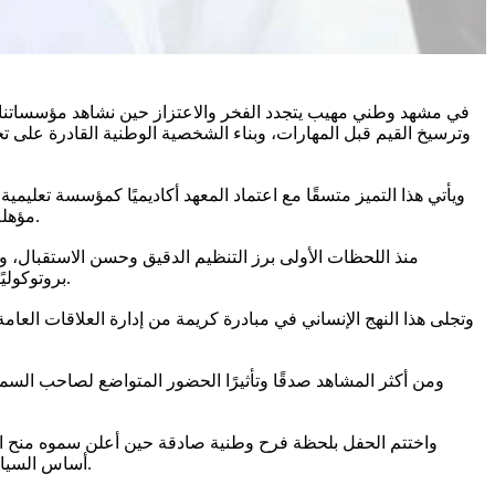
في مشهد وطني مهيب يتجدد الفخر والاعتزاز حين نشاهد مؤسساتنا ا
ويأتي هذا التميز متسقًا مع اعتماد المعهد أكاديميًا كمؤسسة تعلي
مؤهلة علميًا وعمليًا لخدمة القوات الجوية الملكية السعودية بما يعزز الجاهزية الوطنية، ويرفع كفاءة الأداء في أحد أكثر القطاعات حساسية وأهمية.
منذ اللحظات الأولى برز التنظيم الدقيق وحسن الاستقبال،
بروتوكوليًا بل سلوك أصيل يعكس مدرسة عسكرية تعلي من قيمة الاحترام وتضع الإنسان في صميم اهتمامها، وتترجم القيم إلى ممارسة يومية راسخة.
وتجلى هذا النهج الإنساني في مبادرة كريمة من إدارة العلاقات العامة
ومن أكثر المشاهد صدقًا وتأثيرًا الحضور المتواضع لصاحب السمو 
واختتم الحفل بلحظة فرح وطنية صادقة حين أعلن سموه منح الخر
أساس السيادة، ومن الانضباط عنوان المرحلة، فحفظ الله قيادتنا الرشيدة، وحفظ وطننا شامخًا برجاله قويًا بقيمه، وماضيًا بثقة نحو مستقبل يليق بعظمته.