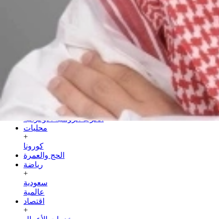
الجمعة
24 صفر 1448 هـ
07 أغسطس 2026
الرئيسية
سياسة
+
عربية
دولية
الحرب الروسية الأوكرانية
محليات
+
كورونا
الحج والعمرة
رياضة
+
سعودية
عالمية
اقتصاد
+