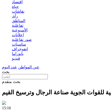
اقتصاد
حياة
نقاشات
رأي
المناطق
تفاعلية
الأسبوعية
اعلانات
صور تفاعلية
مناسبات
إنفوجراف
بانوراما
فيديو
عين المواطن
عدد اليوم
بحث
بحث متقدم
ية للقوات الجوية صناعة الرجال وترسيخ القيم
15:16