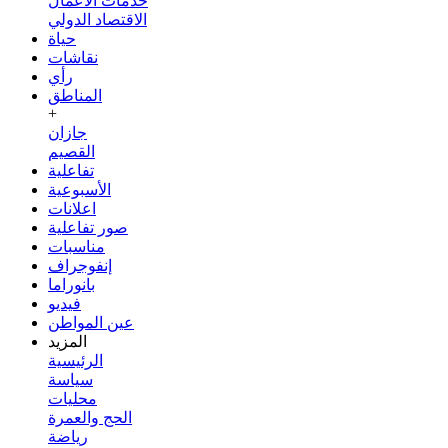
خدمات الأعمال
الاقتصاد الدولي
حياة
نقاشات
رأي
المناطق
+
جازان
القصيم
تفاعلية
الأسبوعية
اعلانات
صور تفاعلية
مناسبات
إنفوجراف
بانوراما
فيديو
عين المواطن
المزيد
الرئيسية
سياسة
محليات
الحج والعمرة
رياضة