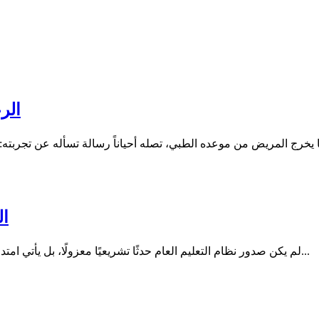
الر
ال
لم يكن صدور نظام التعليم العام حدثًا تشريعيًا معزولًا، بل يأتي امتدادًا لمسار بدأ قبل سنوات مع صدور نظام الجامعات، في خطوة تعكس...