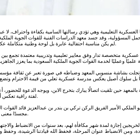
لعسكرية التعليمية وهي تؤدي رسالتها السامية بكفاءة واحتراف، لا عب
لم يكن مناسبة احتفالية عابرة بل لوحة وطنية متكاملة عكست وعي القيادات ورسوخ المنهج وعمق الرسالة العسكرية التعليمية.
مية عسكرية متخصصة تدار وفق معايير تعليمية وتدريبية معتمدة تجمع بين
 وتجلت بشاشة منسوبي المعهد وضباطه في صورة تعبر عن ثقافة مؤسسية 
 بالمعهد حين تلقيت اتصالًا يبارك بتخرج الابن، ويوجه الدعوة للحضور، 
لفتة راقية تعكس أصالة المجتمع السعودي واحترام الكبير وتعزز معاني الانتماء والاعتزاز.
الملكي الأمير الفريق الركن تركي بن بندر بن عبدالعزيز قائد القوات ا
مجسدًا معنى القيادة القريبة من الناس، ومؤكدًا أن الهيبة تصنع بالفعل قبل المنصب.
يجين إجازة لمدة شهر مكافأة لهم، بعد سنوات من الانضباط والاجتهاد،