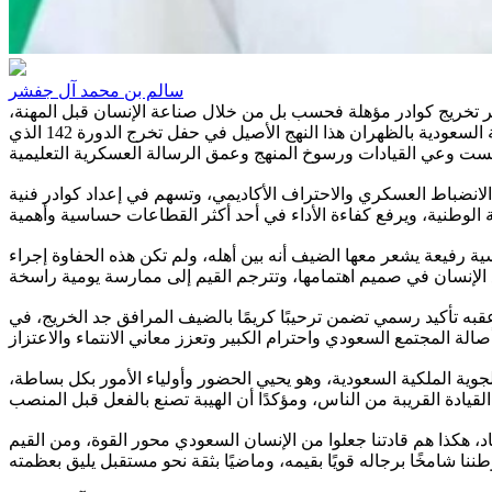
سالم بن محمد آل جفشر
ر تخريج كوادر مؤهلة فحسب بل من خلال صناعة الإنسان قبل المهنة،
وترسيخ القيم قبل المهارات، وبناء الشخصية الوطنية القادرة على تحمل المسؤولية، وقد جسد معهد الدراسات الفنية للقوات الجوية الملكية السعودية بالظهران هذا النهج الأصيل في حفل تخرج الدورة 142 الذي
 الانضباط العسكري والاحتراف الأكاديمي، وتسهم في إعداد كوادر فنية
رفيعة يشعر معها الضيف أنه بين أهله، ولم تكن هذه الحفاوة إجراء
أعقبه تأكيد رسمي تضمن ترحيبًا كريمًا بالضيف المرافق جد الخريج، في
لجوية الملكية السعودية، وهو يحيي الحضور وأولياء الأمور بكل بساطة،
 هكذا هم قادتنا جعلوا من الإنسان السعودي محور القوة، ومن القيم