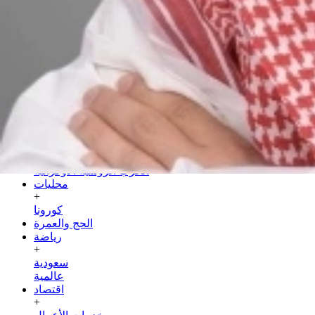
الجمعة
24 صفر 1448 هـ
07 أغسطس 2026
الرئيسية
سياسة
+
عربية
دولية
الحرب الروسية الأوكرانية
محليات
+
كورونا
الحج والعمرة
رياضة
+
سعودية
عالمية
اقتصاد
+