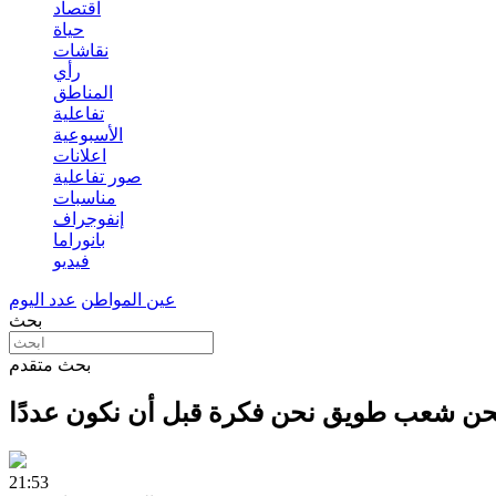
اقتصاد
حياة
نقاشات
رأي
المناطق
تفاعلية
الأسبوعية
اعلانات
صور تفاعلية
مناسبات
إنفوجراف
بانوراما
فيديو
عين المواطن
عدد اليوم
بحث
بحث متقدم
حن شعب طويق نحن فكرة قبل أن نكون عددًا
21:53