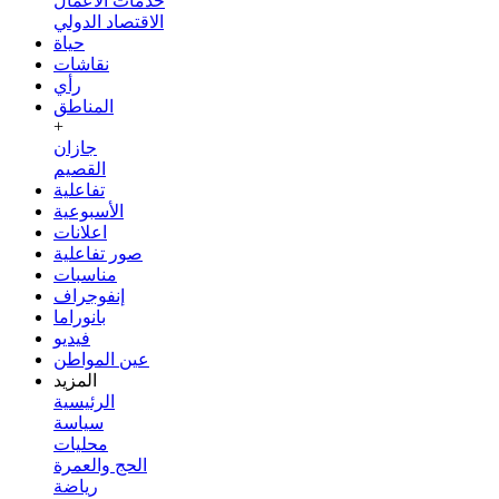
خدمات الأعمال
الاقتصاد الدولي
حياة
نقاشات
رأي
المناطق
+
جازان
القصيم
تفاعلية
الأسبوعية
اعلانات
صور تفاعلية
مناسبات
إنفوجراف
بانوراما
فيديو
عين المواطن
المزيد
الرئيسية
سياسة
محليات
الحج والعمرة
رياضة