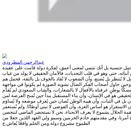
عبدالرحمن المطرودي
نك تحمل جنسية بل أنك تنتمي لمعنى أعمق، لفكرة دولة قامت على عقيدة
نائه، حتى وهو في قلب التحديات، فالأمان الحقيقي لا يولد من غياب
لا يُنتظر بل يُصنع، وأن الشعوب لا تُقاد بالخوف بل بالثقة، فحمل هم
ق، وحين حاول أصحاب الفكر الضال تشويه الصورة لم يكونوا في مواجهة
كًا بوطنٍ عرفناه بالأفعال لا بالشعارات، والشاب السعودي لم يُقدَّم
حقيقي هو في الإنسان، وأن بناء المستقبل يبدأ حين تُمنح الفرصة لمن
بل في الثبات، وأن هيبة الوطن تُصان حين يُعرف موضعه ولا يُساوَم
 الاستقرار هو أساس العزة، وأن الفوضى لا تبني أوطانًا. ولم نُستعمَر
ن لقمة الحلال بشموخ لا يعرف الانحناء، نحن لا نستحضر الماضي لنتحصن
اة أمرنا، وفي مقدمتهم خادم الحرمين وسمو ولي العهد اللذين جعلا من
الطموح مشروع دولة ومن الحلم واقعًا يُعاش.خ