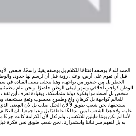
الحمد لله لا بوصفه افتتاحًا للكلام بل بوصفه يقينًا راسخًا، فبعض 
قبل أن تقوم على أرض، وعلى رؤية قبل أن تُرسم لها حدود، والوطن
الخطر بل من حضور من يواجهه، وهنا يتجلى معنى القيادة في سمو ول
الوطن كواجبٍ أخلاقي وسهر ليبقى الوطن حاضرًا، ونحن ننام مطمئنين،
شخص بل اصطدموا بفكرة دولة متماسكة، وبقيادة تعرف أين تقف وإلى أي
للعالم كواجهة بل كرهانٍ واعٍ وطموحٍ محسوب وثقةٍ مستحقة، وهذه
يستحقها، نحن شعب طويق لا لأن الجبل صلب بل لأن المعنى الذي نح
عليه، ولاء هذا الشعب ليس اندفاعًا عاطفيًا بل وعيا جمعيا بأن التكات
لأننا لم نكن يومًا قابلين للانكسار، ولم نُذل لأن الكرامة كانت جز
به بل لنفهم سر ثباتنا واستمرارنا، نحن شعب طويق نحن فكرة قبل أ