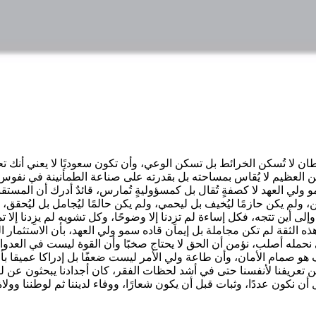
الأوطان لا تُسكن الخرائط بل تسكن الوعي، وأن تكون سعوديًا لا يعني أ
 العظيم لا يُقاس بمساحته بل بقدرته على صناعة الطمأنينة في نفوس أب
ي العهد لا كصفةٍ تُقال بل كمسؤوليةٍ تُمارس، قائدٌ أدرك أن المستقبل 
 ولم يكن حازمًا ليُخيف بل ليحمي، ولم يكن حالمًا ليُجامل بل ليُحق
ن تتجه، فكل إساءة لم تزِدنا إلا وضوحًا، وكل تشويه لم يزِدنا إلا تمس
 الثقة لم تكن مجاملة بل إيمان قاده سمو ولي العهد، بأن الاستثمار ال
مله أصلب، نؤمن أن الحق لا يحتاج صخبًا وأن القوة ليست في العدوان 
ف هو صمام الأمان، وأن طاعة ولي الأمر ليست ضعفًا بل إدراكا عميقا بأن
ءًا من تعريفنا لأنفسنا حتى في أشد لحظات الفقر، كان أجدادنا يبحثون ع
ن نكون عددًا، وثبات قبل أن يكون شعارًا، ووفاء لديننا ثم لوطننا وول