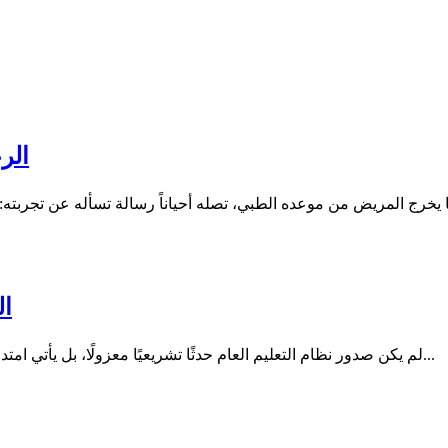
الر
ال
لم يكن صدور نظام التعليم العام حدثًا تشريعيًا معزولًا، بل يأتي امتدادًا لمسار بدأ قبل سنوات مع صدور نظام الجامعات، في خطوة تعكس...