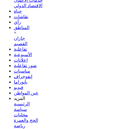
خدمات الأعمال
الاقتصاد الدولي
حياة
نقاشات
رأي
المناطق
+
جازان
القصيم
تفاعلية
الأسبوعية
اعلانات
صور تفاعلية
مناسبات
إنفوجراف
بانوراما
فيديو
عين المواطن
المزيد
الرئيسية
سياسة
محليات
الحج والعمرة
رياضة