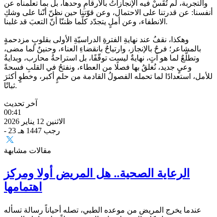
والتجربة، لم تُقَسْ فيه الإنجازاتُ بالأرقامِ وحدها، بل بما تعلّمناه عن
أنفسنا: عن قدرتنا على الاحتمال، وعن قوّتنا حين نظنّ أنّنا على وشكِ
الانطفاء، وعن أملٍ يتجدّد كلّما ظننّا أنّ التعبَ قد غلبنا.
وهكذا، نقفُ عند نهايةِ الفترةِ الدراسيّةِ الأولى بقلوبٍ مزدحمةٍ
بالمشاعر؛ فرحٌ بالإنجاز، وارتياحٌ بانقضاءِ العناء، وحنينٌ لما مضى،
وتطلّعٌ لما هو آتٍ، نهايةٌ ليست توقّفًا، بل استراحةُ محارب، وبدايةُ
وعيٍ جديد، نُغلقُ بها فصلًا من العطاء، ونفتحُ في القلبِ فسحةً
للأمل، استعدادًا لما تحمله الفصولُ القادمة من حلمٍ أكبر، وخطوٍ أكثرَ
ثباتًا.
آخر تحديث
00:41
الاثنين 12 يناير 2026
- 23 رجب 1447 هـ
مقالات مشابهة
الرعاية الصحية.. هل المريض أولا ومركز
اهتمامها
عندما يخرج المريض من موعده الطبي، تصله أحياناً رسالة تسأله