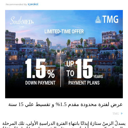
عرض لفترة محدودة مقدم 1.5% و تقسيط علي 15 سنة
TMG
يسدلُ الزمنُ ستارَهُ إيذانًا بانتهاءِ الفترةِ الدراسيةِ الأولى، تلك المرحلة