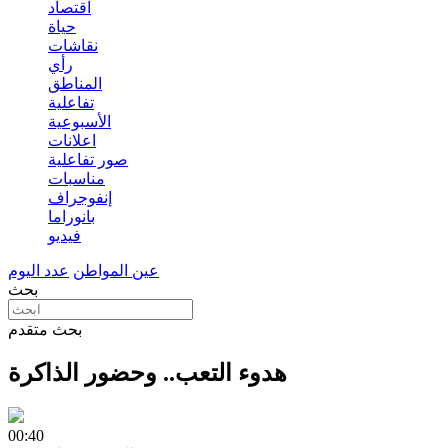
اقتصاد
حياة
نقاشات
رأي
المناطق
تفاعلية
الأسبوعية
اعلانات
صور تفاعلية
مناسبات
إنفوجراف
بانوراما
فيديو
عين المواطن
عدد اليوم
بحث
بحث متقدم
هدوء التعب.. وحضور الذاكرة
00:40