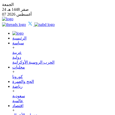
الجمعة
24 صفر 1448 هـ
07 أغسطس 2026
الرئيسية
سياسة
+
عربية
دولية
الحرب الروسية الأوكرانية
محليات
+
كورونا
الحج والعمرة
رياضة
+
سعودية
عالمية
اقتصاد
+