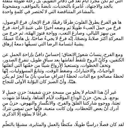
التي لم تكن مجرد أيامٍ تُعد في دفاترِ التقويم، بل رحلةٌ طويلةٌ مثقلةٌ
بالجد والاجتهاد، عامرةٌ بالتحديات، نابضةٌ بالمواقف، ومشحونةٌ
بالمشاعر المتناقضة التي لا تُختصر في كلمةٍ واحدة.
ها هو الفرحُ يطرقُ القلوبَ طرقًا رقيقًا، فرحُ الإنجاز، فرحُ الوصول،
فرحُ من حملَ العبءَ طويلًا ثم وضعه أخيرًا على عتبةِ الراحة، فرحُ
من سهرَ الليالي، وصارعَ التعب، وواجهَ فتورَ الهمّة، ثم خرجَ من
المعركةِ أكثرَ صلابةً ونضجًا، إنّه فرحٌ لا يجيءُ صاخبًا، بل هادئًا عميقًا،
يشبهُ ابتسامةَ الرضا التي تسبقُها دمعةُ إرهاق.
ومع الفرح، ينسابُ شعورُ الانعتاق؛ إحساسٌ دافئٌ بإزاحةِ الحملِ عن
الكتفين، وكأنّ الروحَ تلتقطُ أنفاسَها بعد سباقٍ طويل، تنفرجُ الصدور،
وتخفُّ الخطوات، وتستعيدُ الأرواحُ شيئًا من خفّتها التي أثقلتها
الواجباتُ، والاختباراتُ، وضغطُ الوقت، وتتابعُ المسؤوليات، إنّها
لحظةُ مصالحةٍ مع الذات، لحظةُ اعترافٍ صامتٍ بأنّ ما أُنجزَ لم يكن
هيّنًا، وأنّ الصبرَ كان البوّابةَ الأولى للنجاح.
غير أنّ هذا الختام لا يخلو من مسحةِ حزنٍ شفيفة؛ حزنٍ جميلٍ لا
يوجع، بل يحنّ، حزنُ الوداعِ المؤقّت لأيامٍ ألفناها، ولمقاعدَ شهدت
تعبَنا، ووجوهٍ شاركتنا القلقَ والفرح، والانكسارَ والنهوض، حزنُ من
أدرك أنّ بعض اللحظات، وإن كانت متعبة، فإنّها حين تمضي تتركُ
فراغًا لا يملؤه إلّا الذكرى.
لقد كان فصلًا دراسيًّا طويلًا، مكتظًّا بالعملِ والمثابرة، مشبعًا بالتعلّمِ