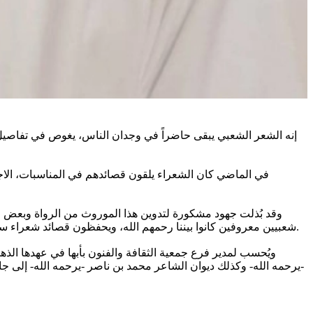
إنه الشعر الشعبي يبقى حاضراً في وجدان الناس، يغوص في تفاصيل ح
في الماضي كان الشعراء يلقون قصائدهم في المناسبات، الاجتم
وقد بُذلت جهود مشكورة لتدوين هذا الموروث من الرواة وبعض
شعبيين معروفين كانوا بيننا رحمهم الله، ويحفظون قصائد شعراء سبقوهم؟ ربما لم تطرأ عليهم مثل هذه الفكرة لأن تلك المحلات كانت مهمتها بيع وتوزيع شرائط «الكاسيت» لأغاني مئات المطربين والمطربات.
ويُحسب لمدير فرع جمعية الثقافة والفنون بأبها في عهدها الذ
-يرحمه الله- وكذلك ديوان الشاعر محمد بن ناصر -يرحمه الله- إلى