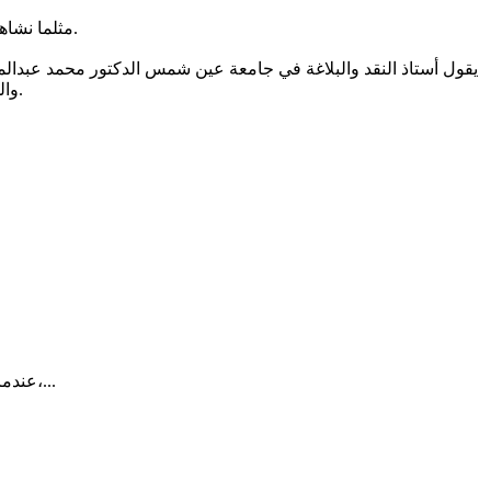
مثلما نشاهد اليوم على وسائل التواصل الاجتماعي التي احتضنت الشعر الشعبي من عمق مكانه وأصالة بيئته بألوانه المختلفة على امتداد مساحة الوطن.
يقول أستاذ النقد والبلاغة في جامعة عين شمس الدكتور محمد عبدالم
والوظيفة الاجتماعية، وعلى الرغم من أن الوظيفتين لهما حضور في الشعر الفصيح لكن الوظيفة الاجتماعية في العامية تسبق الوظيفة الجمالية.
عندما يخرج المريض من موعده الطبي، تصله أحياناً رسالة تسأله عن تجربته:هل كان الحصول على الموعد سهلاً، هل عامله الفريق الصحي باحترام،...