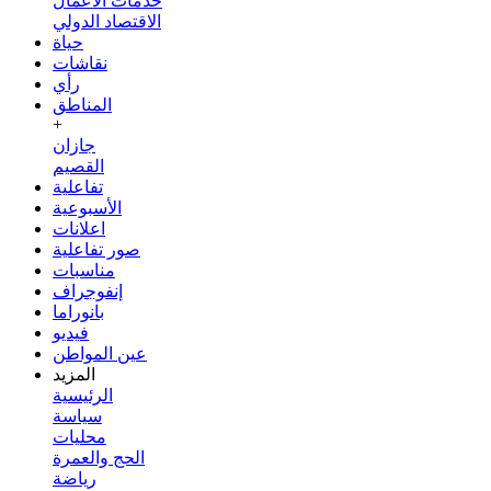
خدمات الأعمال
الاقتصاد الدولي
حياة
نقاشات
رأي
المناطق
+
جازان
القصيم
تفاعلية
الأسبوعية
اعلانات
صور تفاعلية
مناسبات
إنفوجراف
بانوراما
فيديو
عين المواطن
المزيد
الرئيسية
سياسة
محليات
الحج والعمرة
رياضة