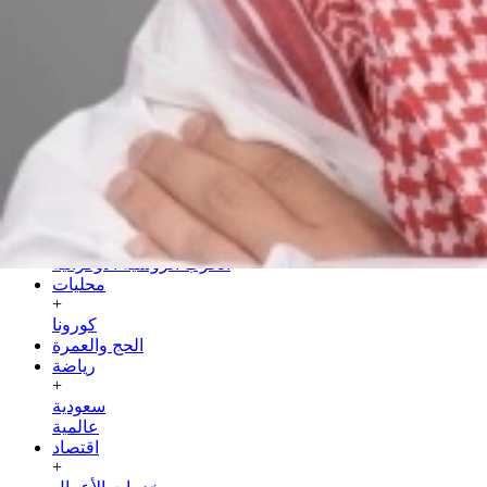
السبت
25 صفر 1448 هـ
08 أغسطس 2026
الرئيسية
سياسة
+
عربية
دولية
الحرب الروسية الأوكرانية
محليات
+
كورونا
الحج والعمرة
رياضة
+
سعودية
عالمية
اقتصاد
+