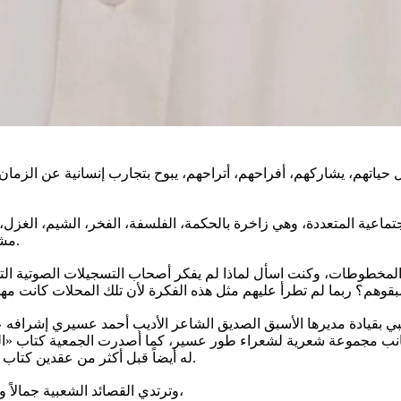
ياتهم، يشاركهم، أفراحهم، أتراحهم، يبوح بتجارب إنسانية عن الزمان 
اعية المتعددة، وهي زاخرة بالحكمة، الفلسفة، الفخر، الشيم، الغزل، ا
مشافهة، وتصبح فيما بعد مائدة رئيسة في مجالس السمر وقوافل السفر.
 المخطوطات، وكنت اسأل لماذا لم يفكر أصحاب التسجيلات الصوتية ا
هبي بقيادة مديرها الأسبق الصديق الشاعر الأديب أحمد عسيري إشرافه 
 جانب مجموعة شعرية لشعراء طور عسير، كما أصدرت الجمعية كتاب «ال
له أيضاً قبل أكثر من عقدين كتاب «من قيم الشعر الشعبي في عسير» عبدالله بِر عامر -إبر بَدّه- أنموذجاً.
وترتدي القصائد الشعبية جمالاً وتأثيراً ووهجاً حين يستمع الإنسان إلى شاعرها أو من لديه موهبة الإلقاء،