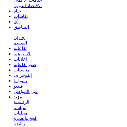
خدمات الأعمال
الاقتصاد الدولي
حياة
نقاشات
رأي
المناطق
+
جازان
القصيم
تفاعلية
الأسبوعية
اعلانات
صور تفاعلية
مناسبات
إنفوجراف
بانوراما
فيديو
عين المواطن
المزيد
الرئيسية
سياسة
محليات
الحج والعمرة
رياضة