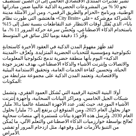
تشير تقديرات المنتدى الاقتصادي العالمي إلى أن الصين تستضيف
نحو 50 % من المشروعات الحضرية الذكية عالميا ضمن مبادراتها
الوطنية، وبرنامج «الحزام والطريق الرقمي». ومن أبرز الأمثلة مدينة
هانغتشو، التي طورت نظام «City Brain» بالشراكة مع شركة «علي
بابا»، الذي يُقلِّل أوقات الانتظار عند التقاطعات بنسبة تصل إلى 15%
باستخدام الذكاء الاصطناعي، ويُحسِّن سرعة حركة المرور 11 %، ما
وَفَّرَ 15 دقيقة يوميا لكل سائق في المتوسط.
لقد ظَهَرَ مفهومُ المدن الذكية في العقود الأخيرة كاستجابةٍ
تكنولوجية ومؤسسية للتحديات الحضرية المتزايدة. وتُعرَّف «المدينة
الذكية» اليوم بأنها منطقة حضرية تدمج تكنولوجيا المعلومات
والاتصالات وإنترنت الأشياء والذكاء الاصطناعي، بهدف تعزيز جودة
الحياة، وتحسين كفاءة الخدمات العامة، وتحقيق الاستدامة البيئية
والاقتصادية. وتعتمد المدن الذكية على مجموعة مترابطة من
المكونات:
أولا: البنية التحتية الرقمية التي تُشكل العمود الفقري، وتشمل
شبكات الجيل الخامس، ومراكز البيانات السحابية، وأجهزة إنترنت
الأشياء الموزعة، حيث يُقدر عدد الأجهزة المتصلة عالميا بـ30 مليار
جهاز بحلول العام 2025، ومن المتوقع أن يرتفع إلى 75 مليارا بحلول
العام 2030. وتُرسل هذه الأجهزة بيانات مُستمرة إلى منصات سحابية
تُعالج بواسطة خوارزميات الذكاء الاصطناعي والتعلُّم الآلي، ما يُمكِّن
من التنبؤ بالأزمات قبل وقوعها، مثل ازدحام المرور أو تفشي
الأمراض.