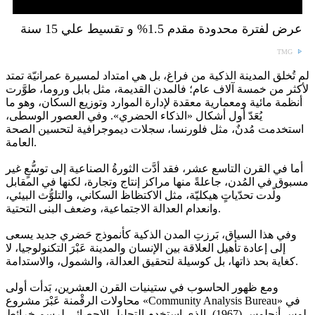
عرض لفترة محدودة مقدم 1.5% و تقسيط علي 15 سنة
TMG
لم تُخلق المدينة الذكية من فراغ، بل هي امتداد لمسيرة عمرانيّة تمتد
لأكثر من خمسة آلاف عام؛ فالمدن القديمة، مثل بابل وروما، طوَّرت
أنظمة مائية ومعمارية معقدة لإدارة الموارد وتوزيع السكان، وهو ما
يُعَدّ أول أشكال «الذكاء الحضري». وفي العصور الوسطى،
استخدمت مُدنٌ، مثل فلورنسا، سجلات ديموجرافية لتحسين الصحة
العامة.
أما في القرن التاسع عشر، فقد أدَّت الثورةُ الصناعية إلى توسُّعٍ غير
مسبوق في المُدن، جاعلةً منها مراكز إنتاج وتجارة، لكنها في المقابل
ولّدت تحدّياتٍ هيكليّة، مثل الاكتظاظ السكاني، والتلوُّث البيئي،
وانعدام العدالة الاجتماعية، وضعف البنى التحتية.
وفي هذا السياق، بَرزتِ المدن الذكية كأنموذج حَضري جديد يسعى
إلى إعادة تأهيل العلاقة بين الإنسان والمدينة عَبْرَ التكنولوجيا، لا
كغاية بحد ذاتها، بل كوسيلة لتحقيق العدالة، والشمول، والاستدامة.
ومع ظهور الحاسوب في ستينيات القرن العشرين، بَدأت أولى
محاولات الرقْمنة عَبْرَ مشروع «Community Analysis Bureau» في
لوس أنجلوس (1967)، الذي استخدم التحليل الإحصائي لرسم خرائط