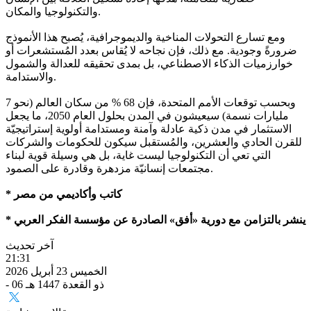
والتكنولوجيا والمكان.
ومع تسارع التحولات المناخية والديموجرافية، يُصبح هذا الأنموذج
ضرورةً وجودية. مع ذلك، فإن نجاحه لا يُقاس بعدد المُستشعرات أو
خوارزميات الذكاء الاصطناعي، بل بمدى تحقيقه للعدالة والشمول
والاستدامة.
وبحسب توقعات الأمم المتحدة، فإن 68 % من سكان العالم (نحو 7
مليارات نسمة) سيعيشون في المدن بحلول العام 2050، ما يجعل
الاستثمار في مدن ذكية عادلة وآمنة ومستدامة أولوية إستراتيجيّة
للقرن الحادي والعشرين، والمُستقبل سيكون للحكومات والشركات
التي تعي أن التكنولوجيا ليست غاية، بل هي وسيلة قوية لبناء
مجتمعات إنسانيّة مزدهرة وقادرة على الصمود.
* كاتب وأكاديمي من مصر
* ينشر بالتزامن مع دورية «أفق» الصادرة عن مؤسسة الفكر العربي
آخر تحديث
21:31
الخميس 23 أبريل 2026
- 06 ذو القعدة 1447 هـ