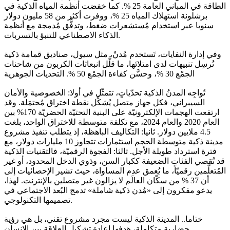
الطاقة في المباني العامة 25 %. كما خفضت أنظمة المياه الذكية في
برشلونة استهلاك المياه 25 %، ووفرت أكثر من 58 مليون دولار
سنويا عبر استخدام مُستشعرات ضغط، وتدفُّق مُدمجة مع أنظمة
الذكاء الاصطناعي للتنبؤ بالتسربات.
وفي إدارة النفايات، تَستخدم مُدنٌ، مثل سيول، صناديق قمامة ذكية
تُرسِل تنبيهات لدى امتلائها، ما قلَّل انبعاثات الكربون من شاحنات
الجمْع 30 %، وحسَّن كفاءة الجمْع 50 %. التحديات الجوهرية
تُواجِه المدنُ الذكية تحدّياتٍ، تتمثّل في أولا: الخصوصية والأمان
السيبراني، فكل جهاز متصل يُشكِّل نقطة اختراق مُحتمَلة. وقد
ارتفعت الهجمات الإلكترونيّة على البنية التحتيّة الحضريّة 170% بين
العام 2020 والعام 2024، مع تكلفة متوسطة للاختراق الواحد، بلغت
4.5 ملايين دولار. ثانيا: التكاليف الباهظة، إذ يتطلب تنفيذ مشروع
مدينة ذكية متوسطة الحجم استثمارات تتجاوز 10 مليارات دولار، مع
فترة استرداد طويلة الأجل. ثالثا: الفجوة الرقميّة، فالتقنيات الذكية
قد تُقصي الفئات الضعيفة ككبار السن، وذوي الدخل المحدود، أو غير
المُتعلّمين رقميّاً، ما يُعمق عدم المساواة، حيث تشير الإحصائيات إلى
أن 37 % من سكّان العالَم لا يزالون غير متصلين بالإنترنت. لهذا،
يدعو مفكرون إلى «مُدن ذكية شاملة» تدمج البُعد الاجتماعي في
تصميمها التكنولوجي.
ختاما.. المدينة الذكية ليست مجرد مشروع تقني، بل هي رؤية
حضارية متكاملة، هدفها إعادة تشكيل العلاقة بين الإنسان