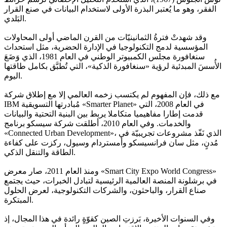
الفقر، وهو ما يُعتبر البذرة الأولى لاستخدام البيانات في صنع القرار
البَلدي.
وقد شهدتْ فترةُ الثمانينيّات من القرن الماضي أولى المحاولات
المؤسسية لدمج التكنولوجيا في الإدارة الحضرية، مثل استحداث
سنغافورة مجلس الكمبيوتر الوطني في العام 1981، الذي وَضَعَ
الأُسسَ المبدئية لرؤية «سنغافورة الذكية»، التي تُطبَّق بكامل طاقتها
اليوم.
مع ذلك، فإن المفهوم لم يكتسب زخمه العالمي إلا مع إطلاق شركة
IBM مُبادرتها التسويقية «Smarter Planet» في العام 2008، التي
قدمت إطارا مفاهيميا متكاملا يربط بين البنية التحتية والبيانات
والخدمات. وفي العام 2010، أطلقت شركة سيسكو برنامج
«Connected Urban Development»، الذي نَفّذ مشروعات تجريبيّة في
مُدنٍ، مثل سان فرانسيسكو وأمستردام وسيول، ركزت على كفاءة
الطاقة والتنقل الذكي.
ومنذ العام 2011، صار معرض «Smart City Expo World Congress»
في برشلونة المنصة العالمية الرئيسية لتبادل الخبرات، حيث يجتمع
صناع القرار، والباحثون، والشركات التكنولوجية، لعرض الحلول
المبتكرة.
وفي السنوات الأخيرة، بَرزتِ الصين كقوّةٍ رائدة في هذا المجال، إذ