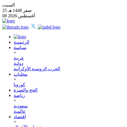
السبت
25 صفر 1448 هـ
08 أغسطس 2026
الرئيسية
سياسة
+
عربية
دولية
الحرب الروسية الأوكرانية
محليات
+
كورونا
الحج والعمرة
رياضة
+
سعودية
عالمية
اقتصاد
+