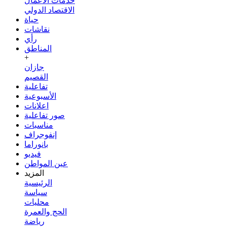
خدمات الأعمال
الاقتصاد الدولي
حياة
نقاشات
رأي
المناطق
+
جازان
القصيم
تفاعلية
الأسبوعية
اعلانات
صور تفاعلية
مناسبات
إنفوجراف
بانوراما
فيديو
عين المواطن
المزيد
الرئيسية
سياسة
محليات
الحج والعمرة
رياضة