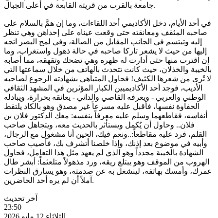
جامعة بالقرب من قريته القابعة في أعلى الجبال.
‏في أحد الأيام، دخل الأكاديمي أحد اللقاءات، وما إن همَّ بالسلام على
صاحبه المثقف ومعانقته حتى وقعت عيناه على إحداهن وهي تنظر
إليه وتبتسم في الجانب المقابل من الصالة، وفي لمح البصر اتجه
إليها من حيث لا يشعر تاركا صاحبه في حالة ذهول واستغراب، وما
إن اقترب منها حتى أدارت له ظهره وهي تضحك وتقهقه، مما أصابه
بالخيبة والخذلان، حيث كانت تتحدث بالهاتف من خلال سماعتها التي
لا تُرى من شعرها الكثيف! فحاول المتباهي بشهادته الرجوع لصاحبه
الأديب، فوجد أحد الأكاديميين الكبار المؤثرين في المشهد الثقافي
الوطني والعربي - ويعرفه القاصي والداني - يعانقه بحرارة، ويبادله
الحفاوة نفسها، فأقبل عليه مسرعاً غير مصدق وهو بالكاد يلتقط
أنفاسه، فقاطعهما وسلم عليه معرفاً بنفسه: معك الدكتور فلان بن
فلان.. وحاول أن يُكمل ويستأثر بالحديث معه، ويتجاهل صاحب
القلم، فرد عليه مقاطعاً:..ونعم فيك، الحين أنا مشغول مع الرجال،
وأبيه في موضوع بعد إذنك، وإذا خلصنا أتشرف بك، فأصيب صاحب
الشهادة بالخيبة مجدداً وهو الذي لم يعهد مثل هذا التعامل، فحاول
الهروب من الموقف وهو يبتلع ريقه، ورد مذهولاً متلعثماً: أبشر طال
عمرك، وأمسك بهاتفه، لينشغل به عن صدمته، وهو يسارق النظرات
آملاً أن لم يره أحد الحاضرين.
آخر تحديث
23:50
الثلاثاء 12 مايو 2026