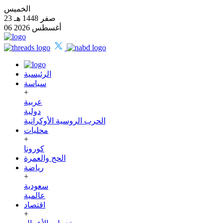
الخميس
23 صفر 1448 هـ
06 أغسطس 2026
الرئيسية
سياسة
+
عربية
دولية
الحرب الروسية الأوكرانية
محليات
+
كورونا
الحج والعمرة
رياضة
+
سعودية
عالمية
اقتصاد
+