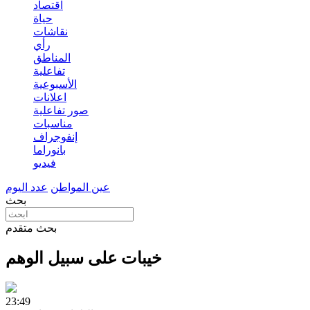
اقتصاد
حياة
نقاشات
رأي
المناطق
تفاعلية
الأسبوعية
اعلانات
صور تفاعلية
مناسبات
إنفوجراف
بانوراما
فيديو
عين المواطن
عدد اليوم
بحث
بحث متقدم
خيبات على سبيل الوهم
23:49