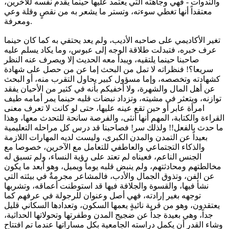
والندوات - فهي وجاهته التي يعتمد عليها حينما يقدم نفسه للآخرين،
معتقداً أنها تغطي سوءته، وتستر ما يشعر به من نقصٍ وقلة وعي
ومعرفة.
‏تغير الأكاديمي على صاحبه الأديب، ولم يعد يحتفي به كما كان حينما
عرف خبره، فتبدلت طلاقة الوجه إلى عبوس، وما يكاد يسلم عليه
صاحبنا حينما يلتقيه، ويبدأ معه الحديث إلا ويصرف عنه النظر
سريعا؟! فنظراته لا تمل من البحث إما عن من حصل على شهادة
كشهادته وتخصصه، وإما مسؤول كبير يحاول التقرب منه، أو البحث
عن أهل المال والشهرة، ولا أخفيكم بأنه في كثير من الأحيان يفقد
توازنه، ويتعثر في مشيته، وتزداد نبضات قلبه حينما يمر أمامه طيف
امرأة عابر أو حين تقع عينه عليها، حتى لو كانت لا تعرف معنى
القراءة والكتابة، المهم أنها أنثى، والفرصة سانحة للتحدث معها، وهذا
ما حدث بالفعل!! ولذلك سر! فصاحبنا قد درس كل مراحله التعليمية
بعيداً عن التمدن والمدن الكبرى، وليست لديه المهارات اللازمة
والذكاء التجتماعي والعاطفي للتعامل مع الآخرين، خصوصا مع
الجنس الناعم، فعيناه لم تعتد على رؤية النساء، ولم تسبق له
مخالطتهم ومحادثتهم، ولم ينبض قلبه يوماً ويميل، وهو أبعد ما يكون
عن الفن، وتذوق الجمال والأدب، فالمشاعر مجرمةٌ في بيئته التي
نشأ فيها، والقسوة والجلافة فيها قد استوطنت أعماقه، وتشربها
توجهه بغير إرادته، فهي أصل وعنوان للرجولة في عرفهم كما
يعتقدون، وهو من قرية نائيةٍ يعمها السكون، وتعدادها السكاني قليل
جداً، وهي بعيدة جداً عن ضجيج المدن وطفرتها وتحولاتها الحداثية،
وشاء القدر أن يكمل دراسته الجامعية بكل مساراتها عندما تم افتتاح