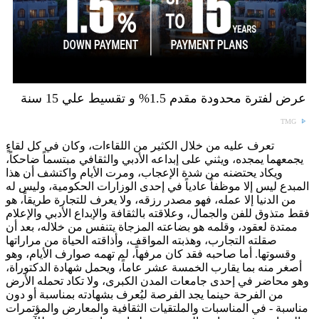
عرض لفترة محدودة مقدم 1.5% و تقسيط علي 15 سنة
TMG
تعرف عليه من خلال الكثير من اللقاءات، وكان في كل لقاءٍ
يجمعهما يمجده، ويثني على إبداعه الأدبي والثقافي مبتسماً ضاحكاً،
ويكاد يحتضنه من شدة الإعجاب، ومرت الأيام واكتشف أن هذا
المبدع ليس إلا موظفاً عادياً في إحدى الوزارات الحكومية، وليس له
من الدنيا إلا عمله، فهو مصدر رزقه، ولا يعرف للتجارة طريقاً، هو
فقط متذوق للفن والجمال، وعلاقته بالثقافة والإبداع الأدبي والإعلام
ممتدة لعقود، وقلمه هو بضاعته المزجاة يتنفس من خلاله، بعد أن
صقلته التجارب، وهذبته المواقف، وأذاقته الحياة من مراراتها
وقسوتها. أما صاحبه فقد كان مرفهاً، لم تهمه صوارف الأيام، وهو
أصغر منه بما يقارب الخمسة عشر عاماً، ويحمل شهادة الدكتوراة،
وهو محاضر في إحدى جامعات المدن الكبرى، ولا تكاد تحمله الأرض
من الفرحة حينما يجد الفرصة ليُعرف بشهادته بمناسبة أو دون
مناسبة - في المناسبات والملتقيات الثقافية والمعارض والمؤتمرات