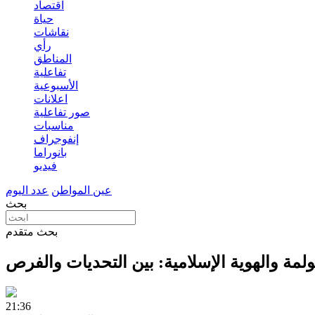
اقتصاد
حياة
نقاشات
رأي
المناطق
تفاعلية
الأسبوعية
اعلانات
صور تفاعلية
مناسبات
إنفوجراف
بانوراما
فيديو
عين المواطن
عدد اليوم
بحث
بحث متقدم
ولمة والهوية الإسلامية: بين التحديات والفرص
21:36