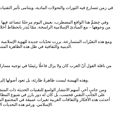
في زمن تتسارع فيه الثورات والتحولات المادية، ويتنامى تأثير التقنيا
وفي خِضَمِّ هذا الواقع المضطرب، نعيش اليوم مرحلةً تتصاعد فيها ا
من وجوهها – مع المبادئ الإسلامية الراسخة، ممّا يُنذر بانحطاط أ
ومع هذه التغيّرات المتسارعة، برزت تحدّيات جديدة للهوية الإسلامية
الدينية والثقافية في ظل هذه الظاهرة المتنامية. فتسعى هذه السطور إلى تسليط الضوء على بعض التحدّيات التي يواجهها المسلمون في عصر العولمة، دون ادّعاء الإحاطة بجميع أبعادها.
من نافلة القول أنّ الغرب كان ولا يزال فاعلًا رئيسًا في توجيه مسارا
وهذه الهيمنة ليست ظاهرةً طارئة، بل تعود أصولها إلى الحقبة الاستعمارية، حين بسط النفوذ الغربي سيطرته على أجزاء واسعة من العالم، وترك بصماته على بنيته السياسية والاجتماعية والثقافية.
ومن جانبٍ آخر، أسهم الانتشار الواسع للتقنيات الحديثة ذات المنشأ
على الجانب التقني فحسب، بل كان له دور بارز في شيوع المظاهر 
أحدثت هذه الأفكار والثقافات الغربية تغيرات عميقة في المجتمع الم
الإسلامي. ورغم هذه التحديات الناتجة عن انتشار القيم الغربية، فإنّ العولمة فتحت أيضا فرصًا عديدةً لنشر القيم الإسلامية. ونذكر هنا أبرز التحديات والفرص في ظل العولمة.