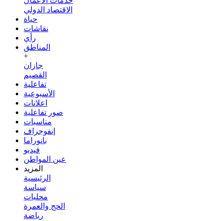
خدمات الأعمال
الاقتصاد الدولي
حياة
نقاشات
رأي
المناطق
+
جازان
القصيم
تفاعلية
الأسبوعية
اعلانات
صور تفاعلية
مناسبات
إنفوجراف
بانوراما
فيديو
عين المواطن
المزيد
الرئيسية
سياسة
محليات
الحج والعمرة
رياضة