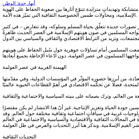
أبها، جدة: الوطن
تشابكة وتهديداتٍ متزايدة تتنوّع آثارها بين صعوبة الحفاظ على الهوية
الإسلامية، ومحاولات طمس الخصوصية الثقافية التي تميّز هذه الأمة.
هور تصورات جديدة تتعلّق بحياة المسلم وسلوكه، وقد تتعارض – في كثير
ي تواجه المسلمين في صون هويتهم الإسلامية في العصر الحديث ظاهرةُ
ة – وضعت المسلمين أمام تساؤلات جوهرية حول سُبل الحفاظ على هويتهم
الهيمنة الغربية في عصر العولمة
 متعدّدة، من أبرزها حضوره المؤثّر في المؤسسات الدولية، وفي مقدّمتها
ن جودة الحياة وتعزيز الإنتاجية. غير أنّ هذا الانتشار لم يكن مقتصرًا
لوجيات غربية في سياقاتٍ اجتماعية وثقافية مختلفة حول العالم. وقد
 في المجالات الثقافية والاقتصادية والسياسية والاجتماعية في العالم
التحديات الثقافية