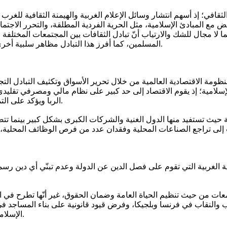
لثقافي؛ إذ أسهم انتشار وسائل الإعلام الغربية والهيمنة الثقافية للغر
ض مع المبادئ الإسلامية، مثل الحرية الفردية المطلقة، والتحرر الاجتم
مما لا مجال للشك والارتياب أنّ تبادل الثقافات بين المجتمعات المختل
المسلمين، كما أفرز هذا التبادل مظاهر سلبية أخرى، من بينها تصاعد ظاهرة الإسلاموفوبيا والمشاعر المعادية للمسلمين.
ظومة الاقتصادية العالمية من خلال تحرير الأسواق وتكثيف التبادل التج
الإسلامية؛ إذ يقوم الاقتصاد إلى حد كبير على نظام مالي ومصرفي تقلي
الربا ويؤكد على التمويل القائم على الشراكة وتحقيق العدالة وربط المال بالإنتاج الحقيقي.
ة حيث تستفيد منها الدول الغنية والشركات الكبرى بشكل كبير بينما تتضر
نية الغربية التي تقوم على فصل الدين عن الدولة وعدم تبنّي أي دين رس
تمعات من حيث تنظيم الحياة العامة وضمان الحقوق، غير أنّها تطرح ف
 والنقاب في فرنسا وبلجيكا، وفرض قيود قانونية على بناء المساجد في
الإسلامية، مما أسهم في تقليص المؤسسات الدينية وتأثيرها في الحياة العامة.