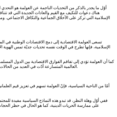
أوّل ما يجدر بالذكر من التحديات الناجمة عن العولمة هو التحدي ا
هناك دعوات للتكيف مع القيم والعادات الجديدة التي قد تتناق
الإسلامية التي تركز على الأخلاق الجماعية والتكافل الاجتماعي. و
تسعى العولمة الاقتصادية إلى دمج الاقتصادات الوطنية في المن
الإسلامية، فإنها تطرح في الوقت نفسه تحديات جديّة تمس الهوية 
كما أن العولمة تؤدي إلى تفاقم الفوارق الاقتصادية بين الدول المسلم
العالمية المتسارعة أدّت في العديد من الحالات إلى تراجع الصناعات المحلية وفقدان عدد من فرص الوظائف المحلية، مما أضاف أعباءً اقتصادية واجتماعية كبيرة على المجتمعات المسلمة.
أمّا من الناحية السياسية، فإنّ العولمة تسهم في تعزيز قيم العلما
ففي أوّل وهلة النظر، قد تبدو هذه النماذج السياسية مفيدة للمج
على ممارسة الحريات الدينية، كما هو الحال في حظر الحجاب