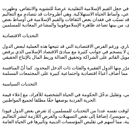
ب في جعل القيم الإسلامية التقليدية عرضةً للتشويه والانتقاص، وظهرت
اعي، وأنماط الحياة الاستهلاكية. وهي أطروحات قد تتصادم مع التعاليم
فة قد تسبّب في فقدان بعض الثقافات والقيم الإسلامية في أوساط بعض
التحديات الاقتصادية
اري. ورغم الفرص الاقتصادية التي قد تتيحها هذه العملية لبعض الدول
دي لا ينسجم في جوانب كثيرة مع مبادئ الاقتصاد الإسلامي الذي يرفض
ّر منها الدول الفقيرة والفئات ذات الدخل المحدود. كما أنّ المنافسة
التحديات السياسية
مي، وتقليل تدخّل الحكومة في الحياة الشخصية للأفراد، مع إعلاء قيمة
الحرية الفردية بوصفها حقّا مطلقا لجميع المواطنين.
ي الوقت نفسه عددا من التحديات للمسلمين، إذ تفرض بعض الدول قيودا
 سويسرا، إضافةً إلى نقص التسهيلات والفرص اللازمة لنشر التعاليم