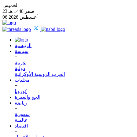
الخميس
23 صفر 1448 هـ
06 أغسطس 2026
الرئيسية
سياسة
+
عربية
دولية
الحرب الروسية الأوكرانية
محليات
+
كورونا
الحج والعمرة
رياضة
+
سعودية
عالمية
اقتصاد
+