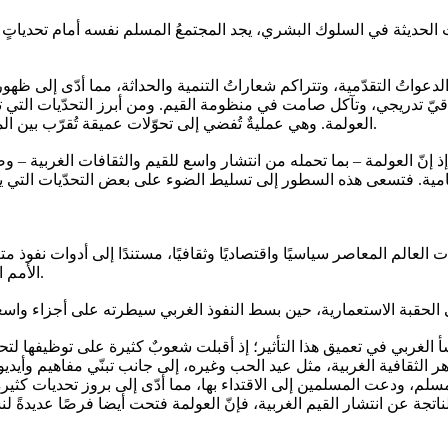
ت الحديثة في السلوك البشري، يجد المجتمعُ المسلم نفسه أمام تحدياتٍ م
لدعواتُ التقدّمية، وتتراكم شعاراتُ التنمية والحداثة، مما أدّى إلى ظ
خلاقيّ تدريجي، وتآكل صامت في منظومة القيم. ومن أبرز التحدّيات الت
العولمة. وهي عمليةٌ تُفضي إلى تحوّلات عميقة تُقرّب بين المجتمعات، وتزيد من الترابط الاقتصادي والثقافي والسياسي بين الدول.
 إذ إنّ العولمة – بما تحمله من انتشار واسع للقيم والثقافات الغربي
ت العالم المعاصر سياسيًا واقتصاديًا وثقافيًا، مستندًا إلى أدوات نفوذ
الأمم المتحدة، فضلًا عن تحكّمه الاقتصادي في أهمّ القطاعات الحيوية عالميًا.
 الغربي في تعميق هذا التأثير؛ إذ أقبلت شعوبٌ كثيرة على توظيفها لتحسي
الثقافية الغربية، مثل عيد الحب وغيره، إلى جانب تبنّي مفاهيم وأيديو
سلم، ودعت المسلمين إلى الاقتداء بها، مما أدّى إلى بروز تحديات كثيرة