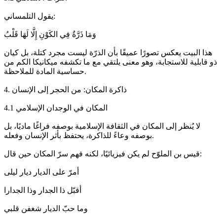
يقول التلمساني:
وَمَا ذَرَّةٌ فِي الكَوْنِ إِلَّا لَهَا قَلْبُ
هذا البيت يعكس تصورًا عميقًا بأن الذرّة ليست مجرد كتلة، بل كيان
ذو قابلية للاستجابة، وهو معنى يلتقي مع ما تكشفه ميكانيكا الكم من
حساسية المادة للملاحظة.
4. ذاكرة المكان: من الحجر إلى الإنسان
4.1 المكان في الوجدان الإسلامي
لا يُنظر إلى المكان في الثقافة الإسلامية بوصفه فراغًا ماديًا، بل
بوصفه وعاءً للذاكرة، يحتفظ بأثر الإنسان وفعله.
قيس بن الملوّح لم يكن فيزيائيًا، لكنه فهم سرّ المكان حين قال:
أمرّ على الديار ديار ليلى
أقبّل ذا الجدار وذا الجدارا
وما حبّ الديار شغفن قلبي