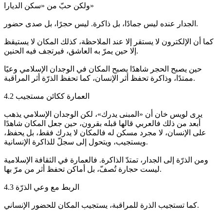
ولكن حبّ من «سكن الديارا»
الجدار عنده ليس جمادًا، بل ذاكرة. ليس حجرًا، بل صدى حضور.
كما أن الإلكترون لا يستقر إلا عند الملاحظة، كذلك المكان لا يستيقظ
إلا حين يمرّ به العاشق، فيرتجف فيه الحنين.
حين يصبح الحجر شاهدًا يصبح المكان في الوجدان الإسلامي وعيًا
ممتدًا، وذاكرة تحفظ أثر الإنسان، كما تحفظ الذرّة أثر المراقبة.
4.2 العمارة ككائن مستجيب
يرى لويس خان أن «المبنى يدرك»، لكن الوجدان الإسلامي يذهب
أبعد من ذلك فالعربي قالها قبله بقرون، حين جعل المكان شاهدًا
على الإنسان، لا مجرد مسكن له فالمكان لا يدرك فقط، بل يحفظ،
ويستجيب، ويتحول إلى سجلّ للذاكرة الإنسانية.
ومن الذرّة إلى الجدار، تمتدّ الذاكرة. فالعمارة في الثقافة الإسلامية
ليست حجارة تُصفّ، بل أماكن تحفظ أثر من مرّ بها.
4.3 الربط مع وعي الذرّة
كما تستجيب الذرة للمراقبة، يستجيب المكان للحضور الإنساني.