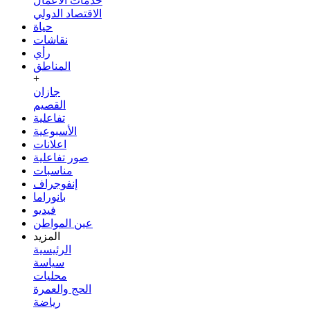
خدمات الأعمال
الاقتصاد الدولي
حياة
نقاشات
رأي
المناطق
+
جازان
القصيم
تفاعلية
الأسبوعية
اعلانات
صور تفاعلية
مناسبات
إنفوجراف
بانوراما
فيديو
عين المواطن
المزيد
الرئيسية
سياسة
محليات
الحج والعمرة
رياضة