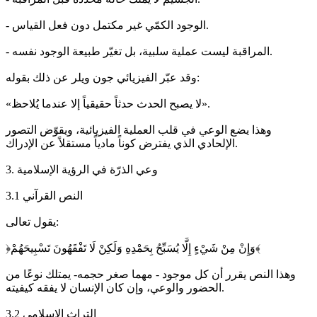
- الوجود الكمّي غير مكتمل دون فعل القياس.
- المراقبة ليست عملية سلبية، بل تغيّر طبيعة الوجود نفسه.
وقد عبّر الفيزيائي جون ويلر عن ذلك بقوله:
«لا يصبح الحدث حدثاً حقيقياً إلا عندما يُلاحظ».
وهذا يضع الوعي في قلب العملية الفيزيائية، ويقوّض التصور
الإلحادي الذي يفترض كوناً مادياً مستقلاً عن الإدراك.
3. وعي الذرّة في الرؤية الإسلامية
3.1 النص القرآني
يقول تعالى:
﴿وَإِنْ مِنْ شَيْءٍ إِلَّا يُسَبِّحُ بِحَمْدِهِ وَلَكِنْ لَا تَفْقَهُونَ تَسْبِيحَهُمْ﴾
وهذا النص يقرر أن كل موجود - مهما صغر حجمه- يمتلك نوعًا من
الحضور والوعي، وإن كان الإنسان لا يفقه كيفيته.
3.2 التراث الاسلامي