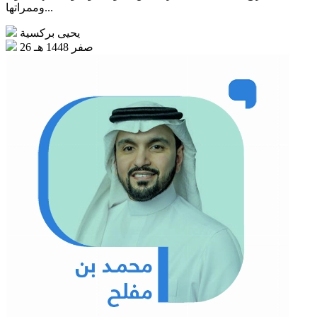
وممراتها...
يحيى بركسية
26 صفر 1448 هـ