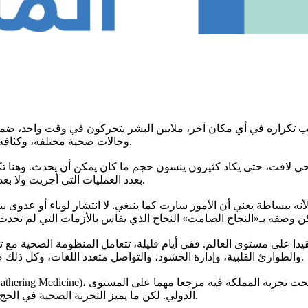
ب تكراره في أي مكان آخر، ملايين البشر يتحركون في وقت واحد، ضمن 
وحالات صحية مختلفة، وكثافة بشرية هائلة، ودرجات حرارة مرتفعة نسبيا، وحركة لا تكاد تتوقف أبدا.
حي لافت، حتى يكاد كثيرون ينسون حجم ما كان يمكن أن يحدث. وهنا ت
بعدد العمليات التي أجريت ولا بعدد الحالات التي تم معالجتها، وإنما بالأزمات التي لم تحدث من الأساس.
 لأنه ببساطة يعني أن الأمور سارت كما ينبغي. لا انتشار لوباء أو عدوى ب
يدا على مستوى العالم. ففي أيام قليلة، تتعامل المنظومة الصحية مع ت
والطوارئ القلبية، وإدارة الحشود، والتواصل متعدد اللغات، وكل ذلك ضمن حركة بشرية مستمرة وفي بيئة زمنية ومكانية شديدة الحساسية.
الدولي. لكن ما يميز التجربة الصحية في الحج ليس فقط القدرة على الاستجابة السريعة، وإنما القدرة على الاستباق.