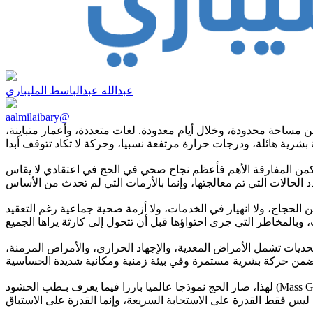
عبدالله عبدالباسط المليباري
aalmilaibary@
مساحة محدودة، وخلال أيام معدودة. لغات متعددة، وأعمار متباينة،
كمن المفارقة الأهم فأعظم نجاح صحي في الحج في اعتقادي لا يقاس
ين الحجاج، ولا انهيار في الخدمات، ولا أزمة صحية جماعية رغم التعقيد
حديات تشمل الأمراض المعدية، والإجهاد الحراري، والأمراض المزمنة،
لهذا، صار الحج نموذجا عالميا بارزا فيما يعرف بـطب الحشود (Mass Gathering Medicine)، وهو تخصص صحي تطور بشكل متسارع خلال السنوات الأخيرة، وأصبحت تجربة المملكة فيه مرجعا مهما على المستوى