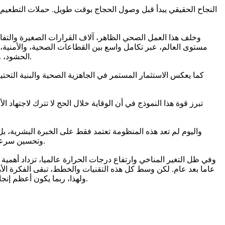
النجاح الحقيقي يبدأ قبل وصول الحجاج بوقت طويل. حملات التطعيم، و
وخلف هذا العمل الصحي الظاهر، آلاف القرارات الصغيرة والتفاصي
مستوى العالم، عبر تكامل واسع بين القطاعات الصحية، والأمنية، 
الحشود، والحلول الرقمية الحديثة، كلها تعمل ضمن نموذج متكامل هدفه حماية صحة ملايين الحجاج خلال فترة زمنية قصيرة وضمن بيئة شديدة التعقيد.
كما يعكس الاستثمار المستمر في الجاهزية الصحية والبنية التحتي
تبرز قوة هذا النموذج في أن الوقاية خلال الحج لا تترك لاجتهاد 
واليوم لم تعد هذه المنظومة تعتمد فقط على الخبرة البشرية، ب
وتحسين سرعة الاستجابة. وهذا يعكس تحولا مهما في مفهوم الرعاية الصحية الحديثة وهو الانتقال من التعامل مع الأزمة بعد وقوعها إلى توقعها قبل تشكلها.
وفي ظل التغير المناخي وارتفاع درجات الحرارة عالميا، تزداد أهمية 
عاما بعد عام. لكن وسط كل هذه التقنيات والخطط، تبقى الفكرة الأ
ولهذا، ربما يكون أعظم إنجاز صحي في الحج هو أن ملايين البشر يؤدون مناسكهم ويعودون إلى بلدانهم، دون أن يشعر معظمهم بحجم العمل الهائل الذي جعل ذلك ممكنا.