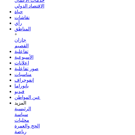
خدمات الأعمال
الاقتصاد الدولي
حياة
نقاشات
رأي
المناطق
+
جازان
القصيم
تفاعلية
الأسبوعية
اعلانات
صور تفاعلية
مناسبات
إنفوجراف
بانوراما
فيديو
عين المواطن
المزيد
الرئيسية
سياسة
محليات
الحج والعمرة
رياضة