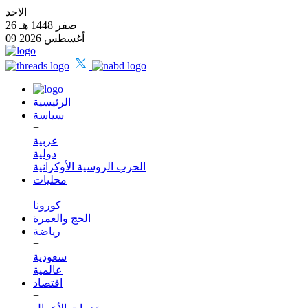
الاحد
26 صفر 1448 هـ
09 أغسطس 2026
الرئيسية
سياسة
+
عربية
دولية
الحرب الروسية الأوكرانية
محليات
+
كورونا
الحج والعمرة
رياضة
+
سعودية
عالمية
اقتصاد
+