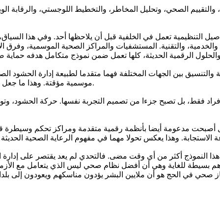
التقييم الصحي، وتحليل المخاطر، والتخطيط اللوجستي، والرقابة الوبائ
ل التنظيمية تعمل في الخلفية قبل أن يلاحظها أحد. وفي هذا السياق، ت
والخدمية، والتقنية. المستشفيات والمراكز الصحية الموسمية، وفرق الاس
ة والتنسيق بين الجهات المختلفة فهما متقدما لطبيعة إدارة الحشود الصح
موسمية مؤقتة. وهذا ما جعل تجربة المملكة تحظى باهتمام عالمي كبير، خاصة بعد جائحة كوفيد -19.
الأفراد فقط، بل تصبح جزءا من تصميم التجربة نفسها. حركة الحشود، وتوز
ل أصبحت مدعومة أيضا بأنظمة رقمية متقدمة ومراكز تحكم وسيطرة قادرة
هذا النموذج أكثر من أي وقت مضى. فالتحدي لم يعد يقتصر على إدارة الح
هم بسيطة للغاية وهي أن أفضل نظام صحي ليس الذي يتعامل مع الأزمة 