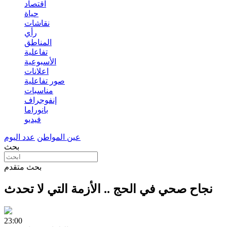
اقتصاد
حياة
نقاشات
رأي
المناطق
تفاعلية
الأسبوعية
اعلانات
صور تفاعلية
مناسبات
إنفوجراف
بانوراما
فيديو
عين المواطن
عدد اليوم
بحث
بحث متقدم
نجاح صحي في الحج .. الأزمة التي لا تحدث
23:00