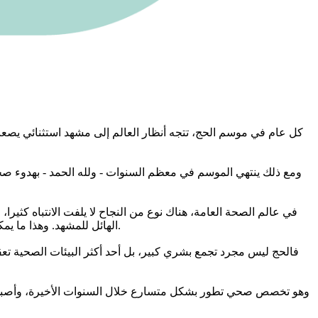
كل عام في موسم الحج، تتجه أنظار العالم إلى مشهد استثنائي يصع
ومع ذلك ينتهي الموسم في معظم السنوات - ولله الحمد - بهدوء ص
في عالم الصحة العامة، هناك نوع من النجاح لا يلفت الانتباه كثيرا،
الهائل للمشهد. وهذا ما يمكن وصفه بـ«النجاح الصامت» النجاح الذي يقاس بالأزمات التي لم تحدث، وبالمخاطر التي جرى احتواؤها قبل أن تتحول إلى كارثة يراها الجميع.
فالحج ليس مجرد تجمع بشري كبير، بل أحد أكثر البيئات الصحية تعق