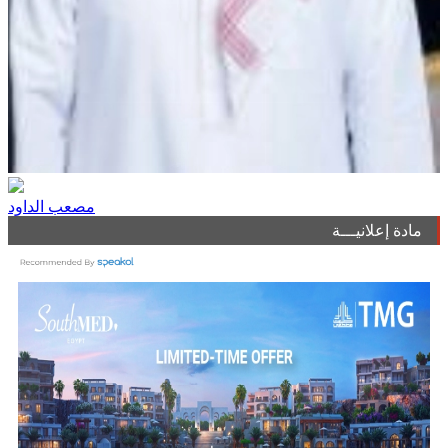
مصعب الداود
مادة إعلانيـــة