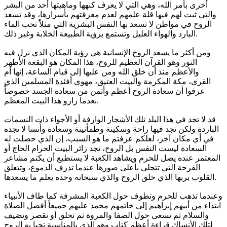
أخرى بأمر الله، وهي التي لا يعرف كنهها وماهيتها أحد من البشر
والتي ثبت لهم فيها قلة علمهم لعدم معرفتهم بأسرارها، وقد تسعد
الروح في مواطن لا تسعد بها النفس البشرية التي مثلاً تحب الماء
البارد والهواء العليل وتستمع برؤية الطبيعة الخلابة وغير ذلك.
ومن أكثر ما يسعد الروح الإنسانية هي رؤية المكان الذي نزل فيه
النور وهو القرآن العظيم للروح، هذا المكان هو البقعة الأطهر
والأعظم منذ أن خلق الله ومن عليها إلى قيام الساعة، إنها أم
القرى، مكة المكرمة والبيت العتيق، مهوى أفئدة المسلمين الذي
عرفوا أن سعادة الروح أعظم وأثمن من سعادة الجسد خصوصاً
بعدما زارو هذا البيت المعظم.
قد لا تجد في هذا البلد تلك الأشجار الوارفة أو الأجواء ذات النسمات
الباردة ولكن تجد فيها راحة وسكينة وطمأنينة وسعادة وأُنسا لا تجده
في أي مكان آخر، لعلكم عرفتم ما هو السبب، إن الذي حصلت له
السعادة ليست النفس بل الروح، تجد زائر البيت الحرام الحاج أو
المعتمر عنده يصل للحرم ويشاهد الكعبة لا يستطيع أن يكتم مشاعر
الفرحة التي تتجلى بأعلى صورها عندما تذرف الدموع، وتتعلق
القلوب بربها الذي خلق الروح والذي سبحانه وحده يعلم ما يسعدها.
وعندما تذهب للحرم وتطوف حول الكعبة المشرفة كما طاف الأنبياء
ابتداء من أبيهم إبراهيم إلى خاتمهم محمد عليهم جميعاً أفضل الصلاة
والسلام ثم تسعى حول الصفا والمروة ثم تحلق أو تقصر وتضيف
لتلك الأنساك قراءة أعظم كتاب وهو الذي بالمناسبة تحيا به الروح