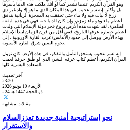
وهو القرآن الكريم عندها تشعر كما لو أنك ملكت هذه الدنيا بأسرها
بل وأكثر، إنه سر عجيب في هذا المكان الذي ما هو إلا واد غير ذي
زرع لا نبات فيه ولا ماء حتى تحققت به المعجزة الربانية بتدفق
أعظم ماء وهو ماء زمزم، وإن كان للدنيا جنة فهي في هذه البقعة
الطاهرة، لقد شهدت هذه الأرض بزوغ فجر دولة الإسلام التي ولدت
أعظم حضارة عرفها التاريخ، ففي أقل من قرن الزمان ابتدأ الإسلام
بهذه الأرض ووصل إلى حدود (الأندلس) غرب القارة الأوروبية ، إلى
تخوم الصين شرق القارة الآسيوية.
إنه لسر عجيب يستحق التأمل والتفكر، في هذه الأرض كان نزول
القرآن الكريم، أعظم كتاب عرفه البشر، الذي لو طُبق حرفياً لعمت
السعادة البشرية كلها.
آخر تحديث
23:20
الأربعاء 10 يونيو 2026
- 24 ذو الحجة 1447 هـ
مقالات مشابهة
نحو إستراتيجية أمنية جديدة تعززالسلام
والاستقرار