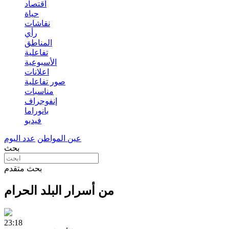
اقتصاد
حياة
نقاشات
رأي
المناطق
تفاعلية
الأسبوعية
اعلانات
صور تفاعلية
مناسبات
إنفوجراف
بانوراما
فيديو
عين المواطن
عدد اليوم
بحث
بحث متقدم
من أسرار البلد الحرام
23:18