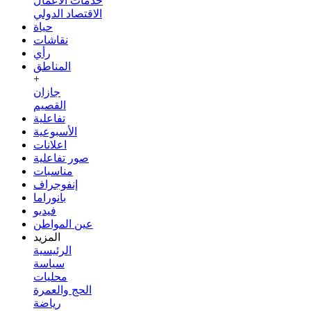
خدمات الأعمال
الاقتصاد الدولي
حياة
نقاشات
رأي
المناطق
+
جازان
القصيم
تفاعلية
الأسبوعية
اعلانات
صور تفاعلية
مناسبات
إنفوجراف
بانوراما
فيديو
عين المواطن
المزيد
الرئيسية
سياسة
محليات
الحج والعمرة
رياضة