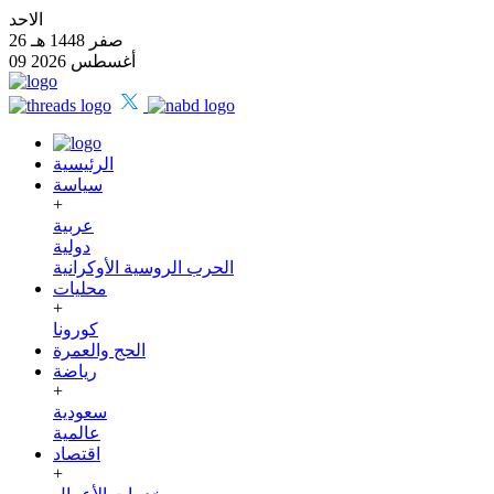
الاحد
26 صفر 1448 هـ
09 أغسطس 2026
الرئيسية
سياسة
+
عربية
دولية
الحرب الروسية الأوكرانية
محليات
+
كورونا
الحج والعمرة
رياضة
+
سعودية
عالمية
اقتصاد
+