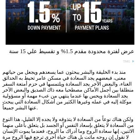
عرض لفترة محدودة مقدم 1.5% و تقسيط علي 15 سنة
TMG
منذ بدء الخليقة والبشر يبحثون عما يسعدهم ويجعل من حياتهم
معنى، فبعضهم يجد السعادة في مسكن عامر تحيط به الحدائق
الغناء، والبعض الآخر يجد السعادة ويلتمسها في حزم أمتعة السفر
منطلقا بين أجمل الأماكن مصطحبا معه ذاك الصديق والبعض الآخر
يجد السعادة ويحس بها عندما ينتهي من عبء مهمة أو مسؤولية
موكلة إليه في عمله وغيرها الكثير من أشكال السعادة التي يبحث
عنها البشر جميعاً.
ولكن هناك نوعاً من السعادة لا يتذوقه ولا يجده إلا القليل، هذا النوع
من السعادة لا يتعلق بإسعاد النفس أو الجسد بل يتعلق بأعلى منهما
الاثنين، إنها سعادة الروح وما أدراك ما الروح، فعندما يموت الإنسان
لا نقول إن روحه ماتت بل هناك حياة أخرى ترجع فيها الروح مرة