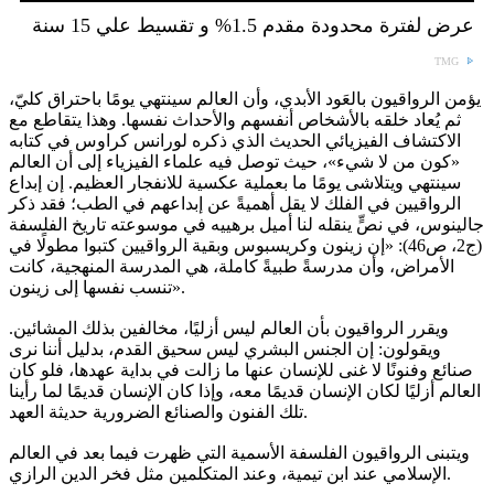
عرض لفترة محدودة مقدم 1.5% و تقسيط علي 15 سنة
TMG
يؤمن الرواقيون بالعَود الأبدي، وأن العالم سينتهي يومًا باحتراق كليّ،
ثم يُعاد خلقه بالأشخاص أنفسهم والأحداث نفسها. وهذا يتقاطع مع
الاكتشاف الفيزيائي الحديث الذي ذكره لورانس كراوس في كتابه
«كون من لا شيء»، حيث توصل فيه علماء الفيزياء إلى أن العالم
سينتهي ويتلاشى يومًا ما بعملية عكسية للانفجار العظيم. إن إبداع
الرواقيين في الفلك لا يقل أهميةً عن إبداعهم في الطب؛ فقد ذكر
جالينوس، في نصٍّ ينقله لنا أميل برهييه في موسوعته تاريخ الفلسفة
(ج2، ص46): «إن زينون وكريسبوس وبقية الرواقيين كتبوا مطولًا في
الأمراض، وأن مدرسةً طبيةً كاملة، هي المدرسة المنهجية، كانت
تنسب نفسها إلى زينون».
ويقرر الرواقيون بأن العالم ليس أزليًا، مخالفين بذلك المشائين.
ويقولون: إن الجنس البشري ليس سحيق القدم، بدليل أننا نرى
صنائع وفنونًا لا غنى للإنسان عنها ما زالت في بداية عهدها، فلو كان
العالم أزليًا لكان الإنسان قديمًا معه، وإذا كان الإنسان قديمًا لما رأينا
تلك الفنون والصنائع الضرورية حديثة العهد.
ويتبنى الرواقيون الفلسفة الأسمية التي ظهرت فيما بعد في العالم
الإسلامي عند ابن تيمية، وعند المتكلمين مثل فخر الدين الرازي.