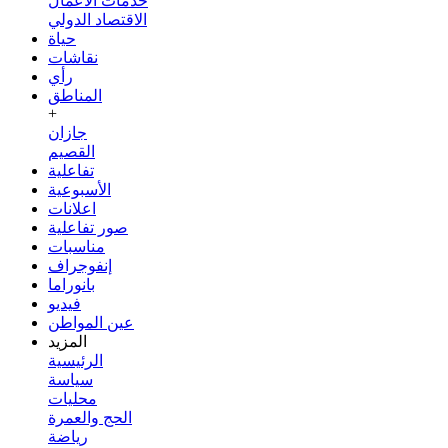
خدمات الأعمال
الاقتصاد الدولي
حياة
نقاشات
رأي
المناطق
+
جازان
القصيم
تفاعلية
الأسبوعية
اعلانات
صور تفاعلية
مناسبات
إنفوجراف
بانوراما
فيديو
عين المواطن
المزيد
الرئيسية
سياسة
محليات
الحج والعمرة
رياضة