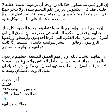
إن الرواقيين متمسكون جدًا بالدين، ونجد أن نزعتهم الدينية عقلية لا
قلبية، فقد كان إبكتيتوس يعارض علم التنجيم بشدة، ولا يدخر جهدًا
في نقده وتحطيمه؛ لأنه يرى أن الاهتمام بمعرفة المستقبل فيه نوعٌ
من عدم الاعتماد على الله والتوكل عليه.
إن حبهم للدين، وإيمانهم بالله، واعتقادهم بوحدة الوجود، كل ذلك
جعلهم يرفضون الفكرة السائدة في عصرهم بأن العرق اليوناني
أشرف من غيره؛ تلك الفكرة التي أقرها أفلاطون وأرسطو، ورفضها
الرواقيون، وقالوا إن البشر سواسية كأسنان المشط، أيًّا كانت
أعراقهم وألوانهم وألسنتهم.
إن إيمانهم الشديد بالله، وإدراكهم العميق للطبيعة، جعلهـم يرحبون
بالموت بطمأنينة، ويرون أن العاقل لا يبتئس ولا يجزع من الموت؛
لأنه جزءٌ أساسيٌّ من الطبيعة، فهو انتقالٌ إلى مكانٍ آخر. فعليك أن
تتقبل الموت باطمئنانٍ وسعادة.
آخر تحديث
21:29
الخميس 11 يونيو 2026
- 25 ذو الحجة 1447 هـ
مقالات مشابهة