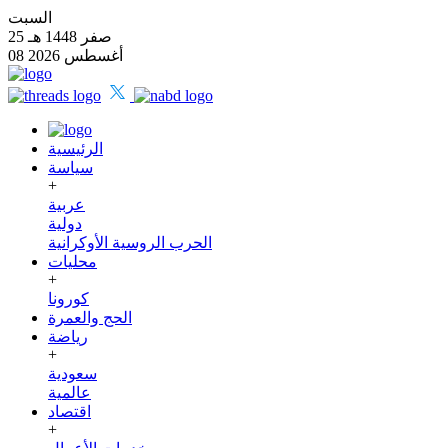
السبت
25 صفر 1448 هـ
08 أغسطس 2026
الرئيسية
سياسة
+
عربية
دولية
الحرب الروسية الأوكرانية
محليات
+
كورونا
الحج والعمرة
رياضة
+
سعودية
عالمية
اقتصاد
+