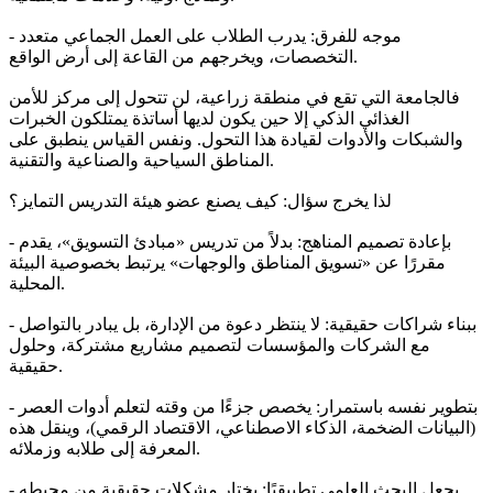
- موجه للفرق: يدرب الطلاب على العمل الجماعي متعدد
التخصصات، ويخرجهم من القاعة إلى أرض الواقع.
فالجامعة التي تقع في منطقة زراعية، لن تتحول إلى مركز للأمن
الغذائي الذكي إلا حين يكون لديها أساتذة يمتلكون الخبرات
والشبكات والأدوات لقيادة هذا التحول. ونفس القياس ينطبق على
المناطق السياحية والصناعية والتقنية.
لذا يخرج سؤال: كيف يصنع عضو هيئة التدريس التمايز؟
- بإعادة تصميم المناهج: بدلاً من تدريس «مبادئ التسويق»، يقدم
مقررًا عن «تسويق المناطق والوجهات» يرتبط بخصوصية البيئة
المحلية.
- ببناء شراكات حقيقية: لا ينتظر دعوة من الإدارة، بل يبادر بالتواصل
مع الشركات والمؤسسات لتصميم مشاريع مشتركة، وحلول
حقيقية.
- بتطوير نفسه باستمرار: يخصص جزءًا من وقته لتعلم أدوات العصر
(البيانات الضخمة، الذكاء الاصطناعي، الاقتصاد الرقمي)، وينقل هذه
المعرفة إلى طلابه وزملائه.
- بجعل البحث العلمي تطبيقيًا: يختار مشكلات حقيقية من محيطه