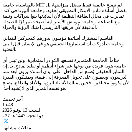
بالمناسبة، جامعة MIT لم تصبح عالمية فقط بفضل ميزانيتها، بل
بفضل أساتذة قادوا الابتكار التطبيقي لعقود. وجامعة ألبيرتا في كندا
تمايزت في مجال الطاقة النظيفة لأن أساتذتها بنوا شراكات وثيقة
مع الصناعة. وجامعة موناش الأسترالية أصبحت مركزًا للصيدلة
الدقيقة لأن فريقها التدريسي امتلك الرؤية والجرأة.
القاسم المشترك أساتذة مؤمنون بدورهم كمحركين للتمايز،
وجامعات أدركت أن استثمارها الحقيقي هو في الإنسان قبل البنى
التحتية.
ختاماً: الجامعة المتمايزة تصنعها الكوادر المتمايزة، ولن تبني أي
جامعة هوية فريدة من نوعها عبر شراء أنظمة أو تقليد نماذج. بل إن
التمايز الحقيقي يُصنع من الداخل، على أيدي أساتذة يرون أبعد مما
يُدرسون، ويعملون على تحويل المعرفة إلى قيمة، ويمتلكون القدرة
لأن يكونوا مختلفين. فحين يمتلك الأستاذ الرؤية والأداة والدافع، يصبح
هو نفسه التمايز الذي لا يُشبه أحدًا.
آخر تحديث
15:48
السبت 13 يونيو 2026
- 27 ذو الحجة 1447 هـ
مقالات مشابهة