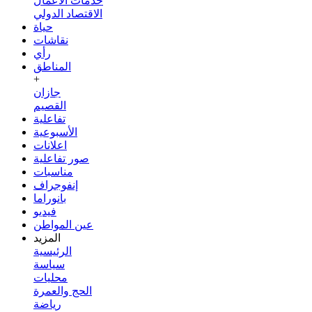
خدمات الأعمال
الاقتصاد الدولي
حياة
نقاشات
رأي
المناطق
+
جازان
القصيم
تفاعلية
الأسبوعية
اعلانات
صور تفاعلية
مناسبات
إنفوجراف
بانوراما
فيديو
عين المواطن
المزيد
الرئيسية
سياسة
محليات
الحج والعمرة
رياضة