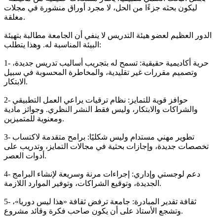
ليكون بحثه جزءًا من الحل، لا مجرد أوراق منشورة في مجلات
مغلقة.
الدور العظيم لعضو هيئة التدريس لا ينفي أن الجامعة مطالبة بتهيئة
البيئة المناسبة له. وهذا يتطلب:
1- حرية أكاديمية حقيقية: تسمح له بتجريب أساليب تدريس جديدة،
وتصميم مقررات غير تقليدية، والمخاطرة المحسوبة في سبيل
الابتكار.
2- حوافز قوية للتمايز: نظام ترقيات يراعي العمل التطبيقي
والشراكات والابتكار، وليس فقط النشر النظري. وجوائز مادية
ومعنوية للمتميزين.
3- تطوير مهني مستدام وليس شكليًا: برامح متقدمة لاكتساب
تخصصات جديدة، وإجازات بحثية في مجالات التمايز، وتدريب على
أدوات العصر.
4- دعم لوجستي وإداري: إجراءات مرنة وسريعة لإنشاء البرامج
الجديدة، وتوقيع الشراكات، وتوفير الموارد اللازمة.
5- ثقافة تقدير المبادرة: جامعة ترفض ثقافة «هذا ليس دوريا»،
وتشجع الأستاذ على أن يكون صاحب فكرة وقائد مشروع.