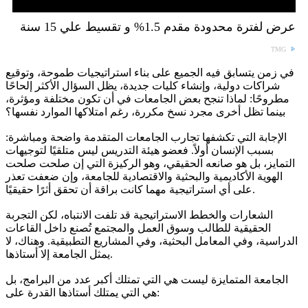
عرض لفترة محدودة مقدم 1.5% و تقسيط علي 15 سنة
TMG
في زمن يتسابق فيه الجميع على بناء استراتيجيات طموحة، وتوقيع
شراكات دولية، وإنشاء كليات جديدة، يظل السؤال الأكثر إلحاحًا
مطروحًا: لماذا تنجح بعض الجامعات في أن تكون مختلفة ومؤثرة،
بينما تظل أخرى مجرد نسخ مكررة، رغم امتلاكها الموارد نفسها؟
الإجابة التي تكشفها تجارب الجامعات المتقدمة واضحة ومباشرة:
بسبب الإنسان أولاً. فعضو هيئة التدريس ليس متلقيًا لتوجيهات
التمايز، بل هو صانعه الحقيقي، وهو الركيزة التي إن صلحت صلحت
الهوية الأكاديمية والبحثية والاقتصادية للجامعة، وإن ضعفت تعذر
على أي استراتيجية مهما كانت براقة أن تحقق أثرًا حقيقيًا.
الشعارات والخطط الاستراتيجية قد تلفت الانتباه، لكن التجربة
الحقيقية للطالب وسوق العمل والمجتمع تُصنع داخل القاعات
الدراسية، وفي المعامل البحثية، وفي المشاريع التطبيقية. وهناك، لا
يمثل الجامعة إلا أستاذها.
الجامعة المتمايزة ليست هي التي تمتلك أكبر عدد من البرامج، بل
هي التي يمتلك أستاذها القدرة على: