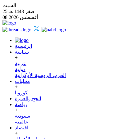
السبت
25 صفر 1448 هـ
08 أغسطس 2026
الرئيسية
سياسة
+
عربية
دولية
الحرب الروسية الأوكرانية
محليات
+
كورونا
الحج والعمرة
رياضة
+
سعودية
عالمية
اقتصاد
+