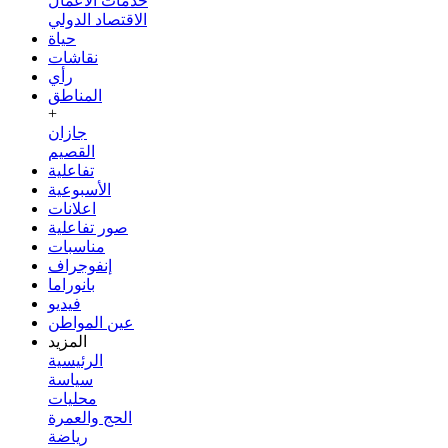
خدمات الأعمال
الاقتصاد الدولي
حياة
نقاشات
رأي
المناطق
+
جازان
القصيم
تفاعلية
الأسبوعية
اعلانات
صور تفاعلية
مناسبات
إنفوجراف
بانوراما
فيديو
عين المواطن
المزيد
الرئيسية
سياسة
محليات
الحج والعمرة
رياضة