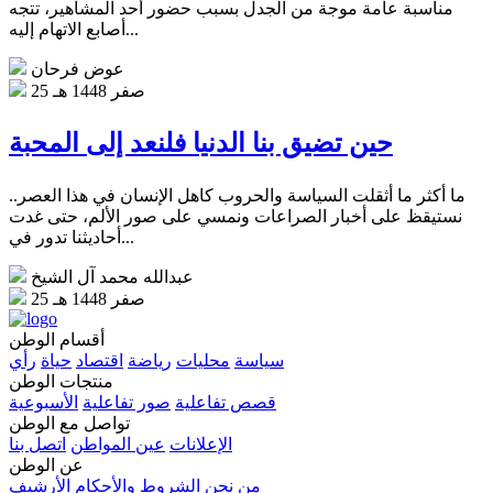
مناسبة عامة موجة من الجدل بسبب حضور أحد المشاهير، تتجه
أصابع الاتهام إليه...
عوض فرحان
25 صفر 1448 هـ
حين تضيق بنا الدنيا فلنعد إلى المحبة
ما أكثر ما أثقلت السياسة والحروب كاهل الإنسان في هذا العصر..
نستيقظ على أخبار الصراعات ونمسي على صور الألم، حتى غدت
أحاديثنا تدور في...
عبدالله محمد آل الشيخ
25 صفر 1448 هـ
أقسام الوطن
سياسة
محليات
رياضة
اقتصاد
حياة
رأي
منتجات الوطن
قصص تفاعلية
صور تفاعلية
الأسبوعية
تواصل مع الوطن
الإعلانات
عين المواطن
اتصل بنا
عن الوطن
من نحن
الشروط والأحكام
الأرشيف