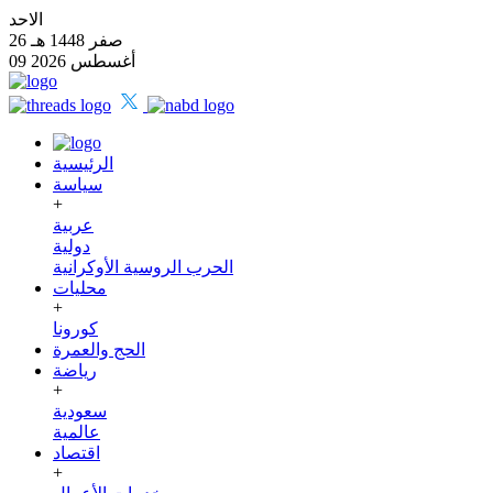
الاحد
26 صفر 1448 هـ
09 أغسطس 2026
الرئيسية
سياسة
+
عربية
دولية
الحرب الروسية الأوكرانية
محليات
+
كورونا
الحج والعمرة
رياضة
+
سعودية
عالمية
اقتصاد
+