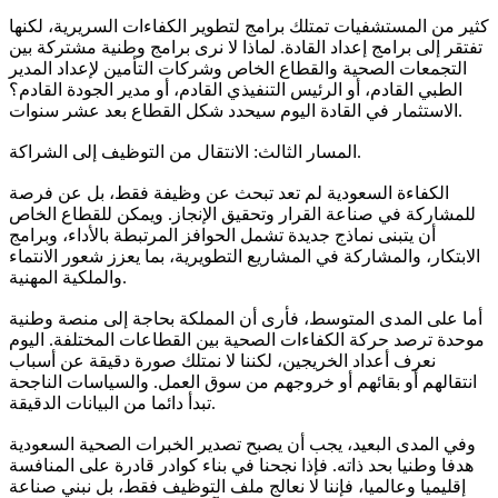
كثير من المستشفيات تمتلك برامج لتطوير الكفاءات السريرية، لكنها
تفتقر إلى برامج إعداد القادة. لماذا لا نرى برامج وطنية مشتركة بين
التجمعات الصحية والقطاع الخاص وشركات التأمين لإعداد المدير
الطبي القادم، أو الرئيس التنفيذي القادم، أو مدير الجودة القادم؟
الاستثمار في القادة اليوم سيحدد شكل القطاع بعد عشر سنوات.
المسار الثالث: الانتقال من التوظيف إلى الشراكة.
الكفاءة السعودية لم تعد تبحث عن وظيفة فقط، بل عن فرصة
للمشاركة في صناعة القرار وتحقيق الإنجاز. ويمكن للقطاع الخاص
أن يتبنى نماذج جديدة تشمل الحوافز المرتبطة بالأداء، وبرامج
الابتكار، والمشاركة في المشاريع التطويرية، بما يعزز شعور الانتماء
والملكية المهنية.
أما على المدى المتوسط، فأرى أن المملكة بحاجة إلى منصة وطنية
موحدة ترصد حركة الكفاءات الصحية بين القطاعات المختلفة. اليوم
نعرف أعداد الخريجين، لكننا لا نمتلك صورة دقيقة عن أسباب
انتقالهم أو بقائهم أو خروجهم من سوق العمل. والسياسات الناجحة
تبدأ دائما من البيانات الدقيقة.
وفي المدى البعيد، يجب أن يصبح تصدير الخبرات الصحية السعودية
هدفا وطنيا بحد ذاته. فإذا نجحنا في بناء كوادر قادرة على المنافسة
إقليميا وعالميا، فإننا لا نعالج ملف التوظيف فقط، بل نبني صناعة