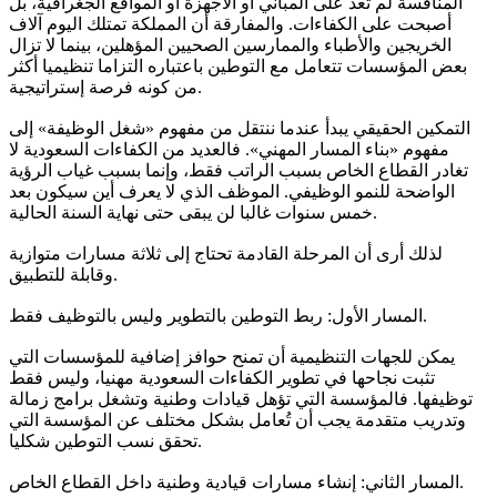
المنافسة لم تعد على المباني أو الأجهزة أو المواقع الجغرافية، بل
أصبحت على الكفاءات. والمفارقة أن المملكة تمتلك اليوم آلاف
الخريجين والأطباء والممارسين الصحيين المؤهلين، بينما لا تزال
بعض المؤسسات تتعامل مع التوطين باعتباره التزاما تنظيميا أكثر
من كونه فرصة إستراتيجية.
التمكين الحقيقي يبدأ عندما ننتقل من مفهوم «شغل الوظيفة» إلى
مفهوم «بناء المسار المهني». فالعديد من الكفاءات السعودية لا
تغادر القطاع الخاص بسبب الراتب فقط، وإنما بسبب غياب الرؤية
الواضحة للنمو الوظيفي. الموظف الذي لا يعرف أين سيكون بعد
خمس سنوات غالبا لن يبقى حتى نهاية السنة الحالية.
لذلك أرى أن المرحلة القادمة تحتاج إلى ثلاثة مسارات متوازية
وقابلة للتطبيق.
المسار الأول: ربط التوطين بالتطوير وليس بالتوظيف فقط.
يمكن للجهات التنظيمية أن تمنح حوافز إضافية للمؤسسات التي
تثبت نجاحها في تطوير الكفاءات السعودية مهنيا، وليس فقط
توظيفها. فالمؤسسة التي تؤهل قيادات وطنية وتشغل برامج زمالة
وتدريب متقدمة يجب أن تُعامل بشكل مختلف عن المؤسسة التي
تحقق نسب التوطين شكليا.
المسار الثاني: إنشاء مسارات قيادية وطنية داخل القطاع الخاص.