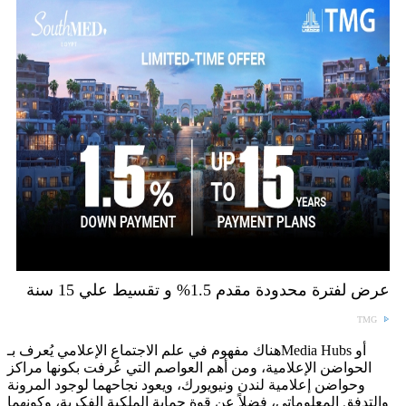
عرض لفترة محدودة مقدم 1.5% و تقسيط علي 15 سنة
TMG
هناك مفهوم في علم الاجتماع الإعلامي يُعرف بـMedia Hubs أو
الحواضن الإعلامية، ومن أهم العواصم التي عُرفت بكونها مراكز
وحواضن إعلامية لندن ونيويورك، ويعود نجاحهما لوجود المرونة
والتدفق المعلوماتي، فضلاً عن قوة حماية الملكية الفكرية، وكونهما