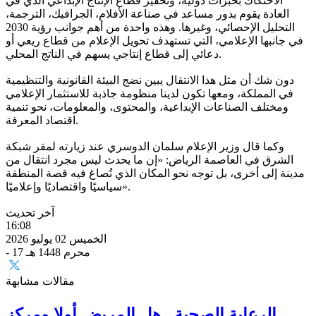
الاحتكاك بخبرات دولية، وتحفيز قطاع الإنتاج الإبداعي الذي في
العادة يقوم بدور مساعد في صناعة الأفلام، الجرافيك، الترجمة،
التحليل الإحصائي، وغيرها. وهذه واحدة من أهم جوانب رؤية 2030
في جانبها الإعلامي، التي تستهدف تحويل الإعلام من قطاع ريعي أو
دعائي إلى قطاع إنتاجي يسهم في الناتج المحلي.
دون شك أن مثل هذا الانتقال يبين نضج البيئة القانونية والتنظيمية
في المملكة، ومعها تكون لدينا منظومة جاذبة للاستثمار الإعلامي
ومختلف الصناعات الإبداعية، والمحتوى، والمعلومات، نحو تنمية
اقتصاد المعرفة.
وكما قال وزير الإعلام سلمان الدوسري عند زيارته لمقر شبكة
الشرق في العاصمة الرياض: «إن ما يحدث ليس مجرد انتقال من
مدينة إلى أخرى، بل توجه نحو المكان الذي تُصاغ فيه قصة المنطقة
سياسيًا واقتصاديًا وإعلاميًا».
آخر تحديث
16:08
الخميس 02 يوليو 2026
- 17 محرم 1448 هـ
مقالات مشابهة
الرعاية الصحية.. هل المريض أولا ومركز