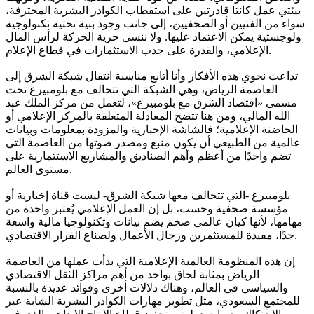
بيئتي عمل كانتا قادرتين على استقطاب الكوادر البشرية المحترفة،
سواء من الفنيين أو الصحفيين، إلى جانب وجود بنية تحتية تكنولوجية
ولوجستية يمكن الاعتماد عليها. ولا ننسى حرية الحركة لرأس المال
الإعلامي، والقدرة على جذب الاستثمارات في قطاع الإعلام.
تداعت نحوي هذه الأفكار وأنا أتابع مناسبة انتقال شبكة الشرق إلى
العاصمة الرياض، وهي الشبكة التي تتحالف مع بلومبيرغ تحت
مسمى «اقتصاد الشرق مع بلومبيرغ»، لتعمل من مركز الملك عبد
الله المالي، ومن هنا تتضح المعادلة المتعلقة بالمركز الإعلامي أو
الحاضنة الإعلامية؛ فالشاشة الإخبارية والمزودة بمعلومات وبيانات
عالمية من الطبيعي أن يكون منبع ومصدر صوتها من العاصمة التي
تضم واحدًا من أعظم وأهم الصناديق والمشاريع الاستثمارية على
مستوى العالم.
بلومبيرغ -التي تتحالف معها شبكة الشرق- ليست قناة إخبارية أو
مؤسسة صحفية وحسب، بل إن العمل الإعلامي يُعتبر واحدة من
مهامها، لأنها كيان عالمي ضخم يضم بيانات وتكنولوجيا مالية واسعة
جدًا، مفيدة للمستثمرين ورجال الأعمال ولصناع القرار الاقتصادي.
إن هذه المنظومة العالمية الإعلامية التي بدأت عملها من العاصمة
الرياض بمثابة لحاق بواحد من أهم مراكز الثقل الاقتصادي
والسياسي في العالم، وهناك دلالات أخرى وفوائد عديدة بالنسبة
للمجتمع السعودي، مثل تطوير مهارات الكوادر البشرية الشابة عبر