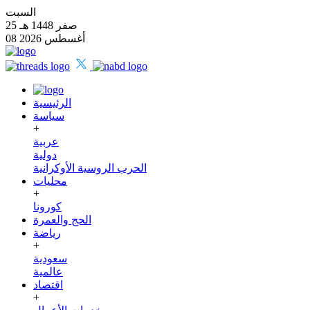
السبت
25 صفر 1448 هـ
08 أغسطس 2026
الرئيسية
سياسة
+
عربية
دولية
الحرب الروسية الأوكرانية
محليات
+
كورونا
الحج والعمرة
رياضة
+
سعودية
عالمية
اقتصاد
+