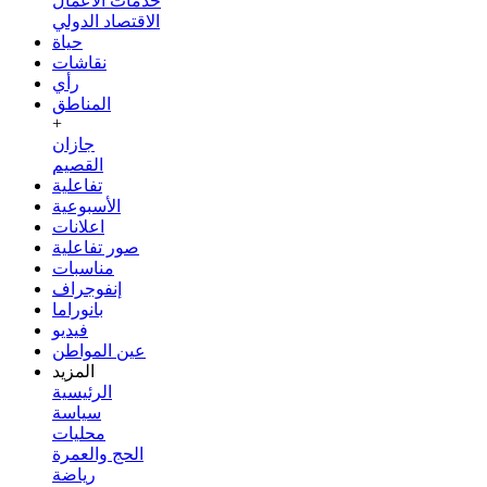
خدمات الأعمال
الاقتصاد الدولي
حياة
نقاشات
رأي
المناطق
+
جازان
القصيم
تفاعلية
الأسبوعية
اعلانات
صور تفاعلية
مناسبات
إنفوجراف
بانوراما
فيديو
عين المواطن
المزيد
الرئيسية
سياسة
محليات
الحج والعمرة
رياضة