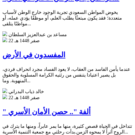
يخوض المواطن السعودي تجربة الوجود خارج الوطن لأسباب
متعددة؛ فقد يكون مبتعثًا يطلب العلم، أو موظفًا يؤدي عمله، أو
مواطنًا يتلقى...
مساعد بن عبدالعزيز السلطان
22 صفر 1448 هـ
المفسدون في الأرض
عندما يأمن الفاسد من العقاب، لا يعود الفساد مجرد انحراف فردي،
بل يصير اعتيادا يتنفس من رئتيه الكرامة المسلوبة والحقوق
المنهوبة. وما...
خالد ذياب البدراني
22 صفر 1448 هـ
" ألفة ".. حصن الأمان الأسري
تتداخل في الحياة قصص كثيرة، منها ما يمر عابراً، ومنها ما يترك في
الروح أثراً لا يمحوه الزمن.بدأت رحلتي مع جمعية التنمية الأسرية...