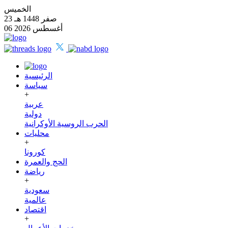
الخميس
23 صفر 1448 هـ
06 أغسطس 2026
الرئيسية
سياسة
+
عربية
دولية
الحرب الروسية الأوكرانية
محليات
+
كورونا
الحج والعمرة
رياضة
+
سعودية
عالمية
اقتصاد
+