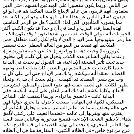
من الناس، وربما يكون مقصورا على المبدعين أنفسهم، حتى الذين
يعتقدون أنهم قريبون من عالم الإبداع كأمينة المكتبة هم في الواقع
بعيدون كسائر الناس عن هذا العالم، فهو عالم يبدو قريبا لكنه أبعد
مما يتصوره المتأدبون. لكن لماذا الكلب؟ هل هو الرمز المناسب
لهذه المفارقة، القرب والبعد في آن واحد؟ قد يكون الكلب أكثر
الحيوانات ألفة وفي الوقت نفسه من أشدها نفورا؟ وقد يكون الكلب
هنا رمزا ميثيولوجيا لسر الإبداع الذي لا يتاح لكل راغب متطفل، فمن
الملاحظ أنها تصعد من القبو من العالم السفلي حيث تسيطر
(بروزربينا) وحيث ذهب (أورفيوس) بحثا عن حبيبته (يوريديس)،
وعندما يقابل الشاعر هذه الكلاب يتحول هو إلى كلب، إلى مخلوق
جديد تحت تأثير الشحنة الإبداعية، هذا التحول لم يحدث في البداية
عندما كان يقتات على القديم من الشعر، كان يقتات فقط ويلتهم
القصائد معتقدا أنه سيكشف بذلك سر الإبداع حتى أتى على كل ما
وجد من شعر «القصائد قد اُلتهمت»، ولم يحدث أي شيء، وفجأة
تظهر الكلاب، في لحظة خفت فيها ضوء العقل والمنطق، ليشع سر
الإبداع، وكلما تكشف له ذلك السر انغلق على أمينة المكتبة، ففي
البداية كانت «لا تصدق ما تراه»، وربما أشفقت على الشاعر
المسكين، لكنها، في النهاية، أصبحت لا تدرك ما يجري حولها فهي
في عالم يختلف تماما عن عالم الشاعر، وعندما يحاول الشاعر أن
يقترب منها ويقربها إلى عالمه «فعندما أقعيت على ركبتي لألعق
يدها»، لا تطيق الشحنة الإبداعية فتصبح مذعورة، وبالتالي تفقد الصلة
بهذا العالم السحري، إذ نجده في نهاية القصيدة في قمة الفرح، لكنه
فرح من نوع خاص «في الظلام الكتبي»، المفارقة هنا هي أن الظلام