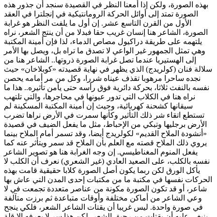
بهذه الصورة، ولكن إذا أمعنا النظر في القصيدة سنجد أن جذور هذه
الصورة تمتد إلى أوائل الحركة الرومانتيكية في إنجلترا في العقد
الأول من القرن التاسع عشر. إن أول ما يلفت النظر هو غرابة
الصورة، الشاعر هنا إنسان غريب حقا فبدلا من أن ينتج الشعر، نراه
يلتهمه على طريقة دراكيول مصاص الدماء، لذا فإن أمينة المكتبة
وهي تمثل الجمهور غير الواعي لا تصدق ما تراه بل، ويصل بها الأمر
إلى الهستيريا عندما تصل غرابة الصورة ذروتها.. الشاعر هنا من
سلالة فنان (كولريدج) الذي يظهر في نهاية قصيدته «كوبلاخان» حيث
نجده ساحرا مرهوبا تقذف عيناه شررا، وكل من مر أمامه يحصن
نفسه بالنفث ثلاثا، بحركة دائرية فوق رأسه حتى يأمن تأثيره.. هذا ما
نراه هنا في الكلاب التي تدور عيونها في محاجرها، والتي تلتهب
سيقانها كشحنة كهربائية، وحيث إن أمينة المكتبة المسكينة لم
تستطع اتقاء شر ذلك التأثير وكأنها سمرت في الأرض نراها تضرب
الأرض برجليها وتبكي من الإحباط، مثل ما يفعل الضيف في قصيدة
«أنشودة الملاح القديم» لكولريدج أيضا، وقد تسمر أمام الملاح بينما
يروي ذلك الملاح قصته مع العلم بأن الملاح قد سمر ويتأثر عنه كما
يفعل المنوم المغناطيسي. إن وجه الغرابة هنا هو تصوير الشاعر
نفسه بالكلب، على الصعيد العادي (غير الشعري) نعرف أن الكلب لا
يأكل الورق لكن ربما يكون أصل الصورة كلابا حقيقية قامت بهذه
الحركات نفسها في مكتبة ما من مكتبات إحدى المدن التي عاش بها
شاعر، أو قد تكون الصورة مكونة من عناصر متعددة تجمعت في لا
وعي الشاعر من أماكن مختلفة وأوقات متباعدة ثم برزت متآلفة
في صورة واحدة. ليس غريبا أن يقتات الشاعر الشعر، فلكي ينجح
ينبغي عليه أن يقتات من رحيق الشعر، لكن هذا سر لا يعرفه إلا قلة