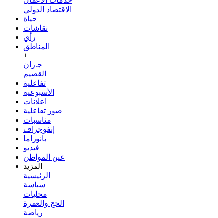
خدمات الأعمال
الاقتصاد الدولي
حياة
نقاشات
رأي
المناطق
+
جازان
القصيم
تفاعلية
الأسبوعية
اعلانات
صور تفاعلية
مناسبات
إنفوجراف
بانوراما
فيديو
عين المواطن
المزيد
الرئيسية
سياسة
محليات
الحج والعمرة
رياضة