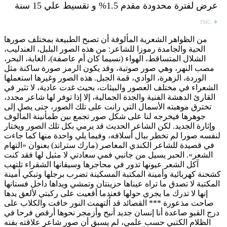
عرض لفترة محدودة مقدم 1.5% و تقسيط علي 15 سنة
TMG
من الظواهر الشعرية المألوفة أن تصبح الطبيعة بمختلف صورها
الحية والجامدة رموزا للشاعر: من هذه الصور البلبل، العندليب،
الشلال المتساقط، الهواء (نسيما كان أم عاصفة)، الغابة، البحر،
مصب النهر، وهي صور صوتية، وقد يكون الرمز صورة ساكنة مثل
الوردة، الزهرة، الوادي، قمة الجبل. هذه الصور وغيرها استعملها
الشعراء في مختلف العصور والبيئات، بحيث غدت عادية، لا تثير في
القارئ الدهشة الفنية والجدة الجمالية، إلا إذا توفر لها شاعر مجدد،
تخترق موهبته الأسمال التي رانت على تلك الصور، حتى يصل إلى
جوهرها فيخرجه لنا على شكل صور تجمع بين طمأنينة المألوف
وإثارة الجديد. لكن الشاعر الحديث قد يرمي بكل تلك الصور ويختار
لنفسه صورا لم تخطر ببال أسلافه، وفيما يلي واحدة منها كما جاءت
في قصيدة للشاعر الكندي المعاصر (مارك ستراند) بعنوان «التهام
الشعر». الحبر يسيل من جانبي فمي سعادتي لا مثيل لها فقد كنت
آكل الشعر عيونها تدور في محاجرها وسيقانها الشقراء تلتهب
كشحنة كهربائية وأمينة المكتبة المسكينة تضرب برجلها وتبكي أمينة
المكتبة لا تصدق ما تراه عيناها حزينتان وتمشي ويداها داخل فستانها
إنها لا تدرك ما يجري حولها فعندما أقعيت على ركبتي لألعق يدها
صاحت مذعورة *** القصائد قد اُلتهمت النور خافت والكلاب على
درج القبو صاعدة أنا إنسان جديد أنبح وأزمجر نحوها أرقص فرحا في
الظلام الكتبي حسب علمي، لم يسبق أن صور شاعر علاقته بفنه