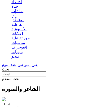
اقتصاد
حياة
نقاشات
رأي
المناطق
تفاعلية
الأسبوعية
اعلانات
صور تفاعلية
مناسبات
إنفوجراف
بانوراما
فيديو
عين المواطن
عدد اليوم
بحث
بحث متقدم
الشاعر والصورة
11:34