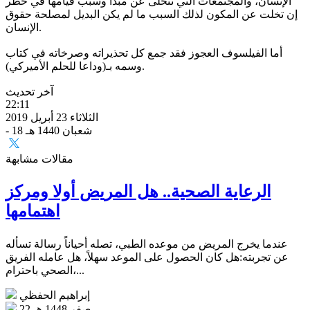
الإنسان، والمجتمعات التي تتخلى عن مبدأ وسبب قيامها في خطر
إن تخلت عن المكون لذلك السبب ما لم يكن البديل لمصلحة حقوق
الإنسان.
أما الفيلسوف العجوز فقد جمع كل تحذيراته وصرخاته في كتاب
وسمه بـ(وداعا للحلم الأميركي).
آخر تحديث
22:11
الثلاثاء 23 أبريل 2019
- 18 شعبان 1440 هـ
مقالات مشابهة
الرعاية الصحية.. هل المريض أولا ومركز
اهتمامها
عندما يخرج المريض من موعده الطبي، تصله أحياناً رسالة تسأله
عن تجربته:هل كان الحصول على الموعد سهلاً، هل عامله الفريق
الصحي باحترام،...
إبراهيم الحفظي
22 صفر 1448 هـ