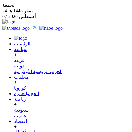
الجمعة
24 صفر 1448 هـ
07 أغسطس 2026
الرئيسية
سياسة
+
عربية
دولية
الحرب الروسية الأوكرانية
محليات
+
كورونا
الحج والعمرة
رياضة
+
سعودية
عالمية
اقتصاد
+