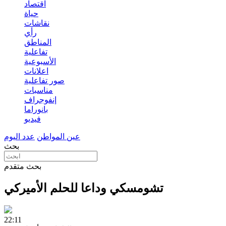
اقتصاد
حياة
نقاشات
رأي
المناطق
تفاعلية
الأسبوعية
اعلانات
صور تفاعلية
مناسبات
إنفوجراف
بانوراما
فيديو
عين المواطن
عدد اليوم
بحث
بحث متقدم
تشومسكي وداعا للحلم الأميركي
22:11