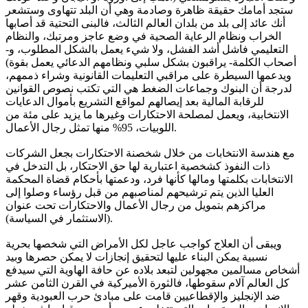
ستجد أمامك حقيقة ظاهرة وصادمة وهي أن البلد تتهاوى وستشعر
أنك عائد إلى بلد من بلدان العالم الثالث، فالبنى التحتية قد أصابها
الخراب ونظام الرعاية الصحية في وضع عاجز ومرتبك، والنظام
التعليمي فاشل أشد الفشل، ولا شيء يعمل بالشكل المطلوب، و-
أصحاب الكلمة- يراقبون بشكل سلبي ونظامهم الدعائي يعمل بقوة)
ويدعمها السيطرة على مراقبي التعليمات القانونية وشراء ذممهم،
لدرجة أن البنوك وجماعات الضغط هي التي تكتب نصوص القوانين
للرقابة المالية بعد إيصالهم لمواقع التشريع بأموال الدعايات
الانتخابية، ويعمل لمصلحة الاحتكارات وغيرها ما يزيد على مئة من
اللوبيات، 95% منها تمثل رجال الأعمال.
مع هندسة الانتخابات من خلال شخصنة الاحتكارات بجعل الشركات
ذات النفوذ كشخصية اعتبارية لها حق الاحتكار، بل التدخل في
الانتخابات بكلمتها ومالها كأنها فرد، ودعمتها بأحكام قضاة المحكمة
العليا الذين يتم ترشيحهم لمناصبهم من قبل رؤساء وصلوا إلى
مراكزهم بتمويل من رجال الأعمال والاحتكارات تحت عنوان
(الاستثمار في السياسة).
ويبقى أن العلاج كواجب عاجل لكل الأمراض التي شخصها بحرية
نسبية يمكن البناء عليها لتحقيق إنجازات لا يمكن حصرها وبيد
أشخاص مسالمين مجهولين لتبعد بلاده عن حافة الهاوية التي سيدفع
كل العالم آلام سقوطها، فالثورة الأميركية في القرن الثامن عشر
ضد الإنجليز والإقطاعيين قامت على مبادئ حرب العبودية وقهر