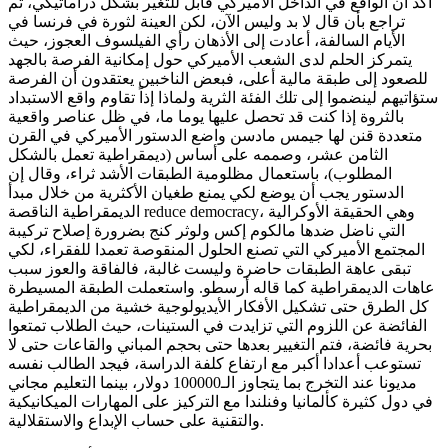
أكد أن الواقع في الداخل الأميركي قابل للتغير بشكل دراماتيكي، ثم
تراجع بأن قال لا بد وليس الآن، لكن العينة لثورة في فرنسا في
الأيام السالفة، أعادت إلى الأذهان رأي الفيلسوف العجوز، حيث
يتمركز الحلم لدى الشعب الأميركي حول إمكانية الفرصة بالجهد
للصعود إلى طبقة مالية أعلى، فبعض الناخبين يعتقدون أن الفرصة
ستؤاتيهم لينضموا إلى تلك الفئة الثرية ولماذا إذاً تقاوم واقع الاستبداد
بالثروة إذا كنت قد تحصل عليها يوما ما، في ظل عناصر واقعية
متعددة قنن لها جيمس مادسن واضع الدستور الأميركي في القرن
الثامن عشر، وصممه على أساس (ديمقراطية تعمل بالشكل
المطلوب)، باستعمال مظلومية الطبقات الأشد ثراء، وقال إن
الدستور يجب أن يوضع لكي يمنع طغيان الأكثرية من خلال مبدأ
الديمقراطية الناقصة reduce democracy، وهي الحقيقة الأوكرالية
التي ناضل ضدها مالكوم إكس ولوثر كنج بضرورة إصلاح تركيبة
المجتمع الأميركي التي تصنع الحلول المنقوصة تعمدا للفقراء، لكي
تبقى عاهة الطبقات حاضرة وليست غالبة، فالفاقة والعوز سبب
عاهات الديمقراطية كما قاله أرسطو. واستعملت الطبقة المسيطرة
كل الطرق حتى تشكيل الأفكار الأيديولوجية خشية من الديمقراطية
الفائضة عن اللزوم التي تزايدت في الستينات، حيث الطلاب تمتعوا
بحرية فائضة، فتم التغيير بعدها حتى بحجم المباني والقاعات حتى لا
تستوعب أعدادا أكبر مع ارتفاع كلفة الدراسة، فيجد الطالب نفسه
مديونا عند التخرج بما يتجاوز الـ100000 دولار، بينما التعليم مجاني
في دول كثيرة كألمانيا وفنلندا مع التركيز على المهارات الميكانيكية
والتقنية على حساب الإبداع والاستقلالية.