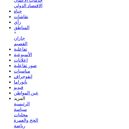
خدمات الأعمال
الاقتصاد الدولي
حياة
نقاشات
رأي
المناطق
+
جازان
القصيم
تفاعلية
الأسبوعية
اعلانات
صور تفاعلية
مناسبات
إنفوجراف
بانوراما
فيديو
عين المواطن
المزيد
الرئيسية
سياسة
محليات
الحج والعمرة
رياضة