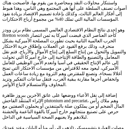
واستنكار محاولات النقد ومحاصرة من يقوم بها، فأصبحت هناك
أصوات تصنف السلطة على أنها هي المجتمع وهي الناس، وهذا هبوط
إلى أفكار العالم الثالث، وكذلك بإعادة تصميم الاقتصاد بزيادة نفوذ
المؤسسات المالية التي تملك 40% من مجموع أرباح الاحتكارات.
وهو إحدى نتائج النظام الاقتصادي العالمي المسمى نظام برتن وودز
Bretton woods كأحد العناصر الذي قبضت أميركا به ثمن انتصار
الحرب العالمية الثانية بحيث تطورت المصلحة الأميركية بشكل
منحرف، وذلك برفع القيود عن العملات وإطلاق حرية الاحتكار
والتمويل والتحول من إنتاج السلع إلى إنتاج الأموال والأرباح، فتم نقل
المعامل والتصنيع والطاقة الإنتاجية إلى خارج أميركا التي تحولت
إلى عالم الإنتاج الحقيقي في آسيا وانعدم الأمن الوظيفي للعامل
الأميركي، ليعود معه للاقتراض من مؤسسات الاحتكار التي تمنح
أغلالا بسخاء، وتصنع للمقترض وهم الثروة مع زيادة ساعات العمل
وانخفاض أجرها مقارنة ببقية الغرب، فتقل ساعات التفكير وتزيد
المخاوف والاستسلام لاتباع الأوامر.
إضافة إلى نقل الأعباء ووضعها على عاتق الآخرين ببروز ظاهرة
الإثراء المتنفّذ الفاحش plutonium and precariat، وهم ملاك رأس
المال الضخم أو من يملكون صلة بالمتنفذين أو يحملون الصفتين مع
حرص على تصنيع منتجاتهم خارج أميركا بالقوة الناعمة والخشنة
لبلادهم ولا يعنيهم الصحة السياسية في الداخل.
وصلت العبارة بتشومسكي (اذهب إلى أوروبا أو اليابان وعند عودتك