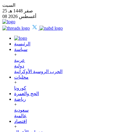
السبت
25 صفر 1448 هـ
08 أغسطس 2026
الرئيسية
سياسة
+
عربية
دولية
الحرب الروسية الأوكرانية
محليات
+
كورونا
الحج والعمرة
رياضة
+
سعودية
عالمية
اقتصاد
+