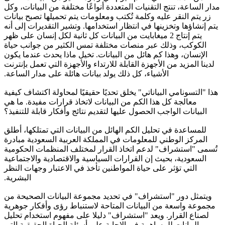
مدار الساعة، تنتج التقنيات المتعددة أنواعًا مختلفة من البيانات، وكل
زر يتم النقر عليه وكلمة تُكتب ومعلومات يتم تحميلها تصبح بيانات
يتم إنشاؤها وتخزينها في انتظار استخدامها. وتشير التقديرات إلى أنه
يتم إنتاج 2 ميغابايت من البيانات كل ثانية لكل إنسان على ظهر
الكوكب، وذلك عبر منصات مختلفة تمس الكثير من جوانب حياة
الإنسان، وهذا كم هائل من البيانات. تخيل ماذا يحدث عندما يكون
لدينا المزيد من الأجهزة القابلة للارتداء والأجهزة التي تعمل بإنترنت
الأشياء، كل ذلك يولد بيانات هائلة على مدار الساعة.
هذا "التسونامي البياناتي" يخلق تحديًا حقيقيًا لمحاولة اكتشاف كيفية
معالجة كل هذا الكم من البيانات لاتخاذ قرارات مفيدة. ما هي
البيانات الواجب الحصول عليها لتقديم نتائج وأفكار قابلة للتنفيذ؟
للمساعدة في تحليل الكم الهائل من البيانات التي تمتلكها، أطلق
المركز الوطني للمعلومات في المملكة العربية السعودية مبادرة
تُسمى "استشراف" لدعم اتخاذ القرار لمختلف المنظمات الحكومية
السعودية، بحيث إن القرارات السياسية والاقتصادية والاجتماعية
التي تؤثر على حياة المواطنين تأخذ في الاعتبار وجهات النظر
البشرية.
ويتمثل دور "استشراف" في تحديد مجموعة البيانات الصحيحة من
مجموعة واسعة من البيانات المتاحة لاستنباط رؤى وأفكار جوهرية
لصناع القرار. ويعد "استشراف" دليلا على مفهوم استخدام تحليل
البيانات للمساهمة في الإجابة على أسئلة الحياة الحقيقية التي