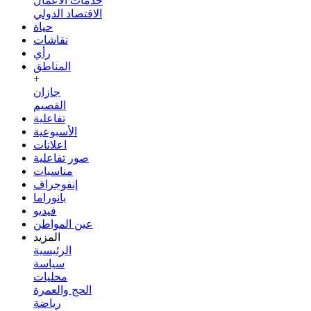
خدمات الأعمال
الاقتصاد الدولي
حياة
نقاشات
رأي
المناطق
+
جازان
القصيم
تفاعلية
الأسبوعية
اعلانات
صور تفاعلية
مناسبات
إنفوجراف
بانوراما
فيديو
عين المواطن
المزيد
الرئيسية
سياسة
محليات
الحج والعمرة
رياضة