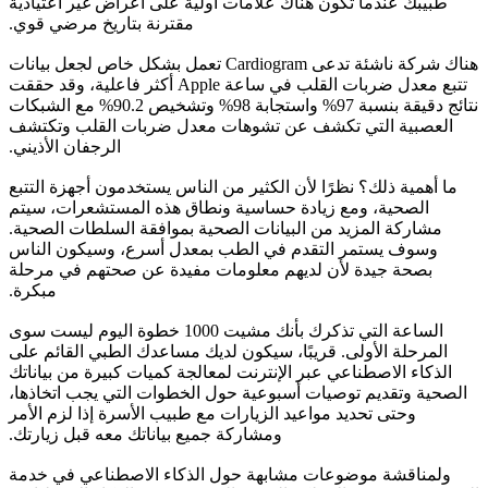
طبيبك عندما تكون هناك علامات أولية على أعراض غير اعتيادية
مقترنة بتاريخ مرضي قوي.
هناك شركة ناشئة تدعى Cardiogram تعمل بشكل خاص لجعل بيانات
تتبع معدل ضربات القلب في ساعة Apple أكثر فاعلية، وقد حققت
نتائج دقيقة بنسبة 97% واستجابة 98% وتشخيص 90.2% مع الشبكات
العصبية التي تكشف عن تشوهات معدل ضربات القلب وتكتشف
الرجفان الأذيني.
ما أهمية ذلك؟ نظرًا لأن الكثير من الناس يستخدمون أجهزة التتبع
الصحية، ومع زيادة حساسية ونطاق هذه المستشعرات، سيتم
مشاركة المزيد من البيانات الصحية بموافقة السلطات الصحية.
وسوف يستمر التقدم في الطب بمعدل أسرع، وسيكون الناس
بصحة جيدة لأن لديهم معلومات مفيدة عن صحتهم في مرحلة
مبكرة.
الساعة التي تذكرك بأنك مشيت 1000 خطوة اليوم ليست سوى
المرحلة الأولى. قريبًا، سيكون لديك مساعدك الطبي القائم على
الذكاء الاصطناعي عبر الإنترنت لمعالجة كميات كبيرة من بياناتك
الصحية وتقديم توصيات أسبوعية حول الخطوات التي يجب اتخاذها،
وحتى تحديد مواعيد الزيارات مع طبيب الأسرة إذا لزم الأمر
ومشاركة جميع بياناتك معه قبل زيارتك.
ولمناقشة موضوعات مشابهة حول الذكاء الاصطناعي في خدمة