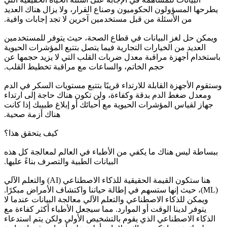
يطرحها المسؤولون الحكوميون وصناع القرار، ولا يزال هناك العديد
من الأسئلة من قبل مستخدمين آخرين لا تجد إجابات وافية.
ويمكن حل لغز البيانات في قطاع الصحة، حيث يتوفر للمستخدمين
العديد من الخيارات التجارية فيما يتصل بتتبع المؤشرات الحيوية
باستخدام أجهزة مراقبة معدل ضربات القلب التي لا يزيد حجمها عن
حجم الخاتم، والساعات مع مراقبة تخطيط القلب.
وستقوم الأجهزة القابلة للارتداء قريبًا بتتبع مستويات السكر في الدم
ومعدل ضغط الدم بدقة وكفاءة، ولن تكون هناك حاجة إلى ارتداء
جهاز لقياس المؤشرات الحيوية مع أحبائك أو إبلاغ طبيبك إذا كانت
هناك أزمة صحية.
كيف يتحقق هذا؟
ببساطة ليس هناك ما يكفي من الأطباء في العالم لمعالجة كل هذه
البيانات الطبية والتصرف بناءً عليها.
هنا ستكون القيمة الحقيقية للذكاء الاصطناعي (AI) والتعلم الآلي
(ML)، حيث إنها ستسهم في إطالة حياتنا واكتشاف الأمراض مبكرًا.
ويمكن للذكاء الاصطناعي والتعلم الآلي معالجة البيانات عندما لا
يتوفر لدينا الوقت أو الموارد. مما سيجعل الأطباء أكثر كفاءة مع
الذكاء الاصطناعي الذي يقوم بالتشخيص الأولي ولكن يتم استدعاء