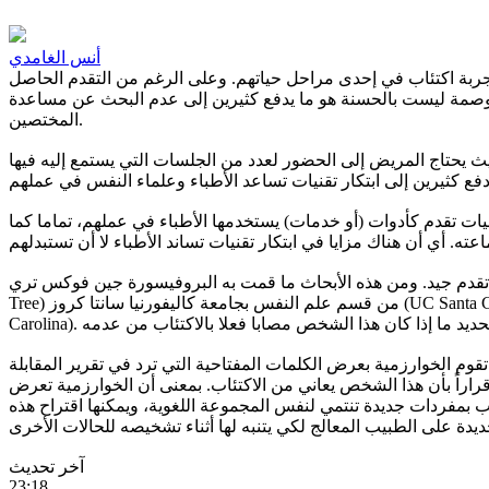
أنس الغامدي
جربة اكتئاب في إحدى مراحل حياتهم. وعلى الرغم من التقدم الحاصل
ض وصمة ليست بالحسنة هو ما يدفع كثيرين إلى عدم البحث عن مساعدة
المختصين.
 يحتاج المريض إلى الحضور لعدد من الجلسات التي يستمع إليه فيها
يات تقدم كأدوات (أو خدمات) يستخدمها الأطباء في عملهم، تماما كما
يد. ومن هذه الأبحاث ما قمت به البروفيسورة جين فوكس تري (Jean Fox
Tree) من قسم علم النفس بجامعة كاليفورنيا سانتا كروز (UC Santa Cruz)، بالتعاون مع الدكتورة سنيجدا شاتورفيدي (Snigdha Chaturvedi) من قسم علوم الحاسب بجامعة شمال كارولاينا (University of North
وم الخوارزمية بعرض الكلمات المفتاحية التي ترد في تقرير المقابلة
قراراً بأن هذا الشخص يعاني من الاكتئاب. بمعنى أن الخوارزمية تعرض
 بمفردات جديدة تنتمي لنفس المجموعة اللغوية، ويمكنها اقتراح هذه
آخر تحديث
23:18