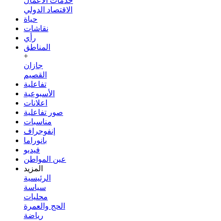
خدمات الأعمال
الاقتصاد الدولي
حياة
نقاشات
رأي
المناطق
+
جازان
القصيم
تفاعلية
الأسبوعية
اعلانات
صور تفاعلية
مناسبات
إنفوجراف
بانوراما
فيديو
عين المواطن
المزيد
الرئيسية
سياسة
محليات
الحج والعمرة
رياضة