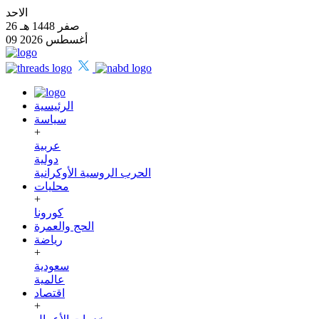
الاحد
26 صفر 1448 هـ
09 أغسطس 2026
الرئيسية
سياسة
+
عربية
دولية
الحرب الروسية الأوكرانية
محليات
+
كورونا
الحج والعمرة
رياضة
+
سعودية
عالمية
اقتصاد
+