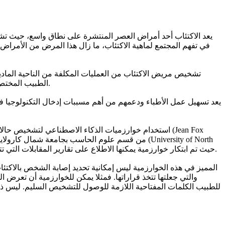
يعد الاكتئاب أحد أمراض العصر المنتشرة على نطاق واسع، حيث تشي
في تفهم المجتمع لماهية الاكتئاب، ما زال هذا المرض من الأمرا
تشخيص مريض الاكتئاب من العمليات المكلفة من الناحية المادي
الطبيب المختص. التكلفة المادية واستغراق الوقت الطويل للوصول للتشخيص السليم دفع كثيرين إلى ابتكار تقنيات تساعد الأطباء وعلماء النفس في عملهم.
يعد تسهيل عمل الأطباء ودعمهم من أهم مسببات إدخال التكنولوجيا في 
استخدام خوارزميات الذكاء الاصطناعي لتشخيص حالات الا
Carolina). حيث تم ابتكار خوارزمية يمكنها الاطلاع على تقارير المقابلات التي تتم مع الأشخاص المحتمل إصابتهم بالاكتئاب، ومن ثم تقوم الخوارزمية بتحديد ما إذا كان هذا الشخص مصابا فعلا بالاكتئاب من عدمه.
المميز في هذه الخوارزمية ليس إمكانية تحديد إصابة الشخص بالاكتئا
والتي جعلتها تتخذ قراراتها. فمثلا يمكن للخوارزمية أن تعرض 
للطبيب الكلمات المفتاحية اللازمة للوصول للتشخيص السليم. ليس ذل