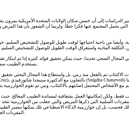
ر الدراسات إلى أن خمس سكان الولايات المتحدة الأمريكية يمرون بت
ض التي يحمل المجتمع عنها فكرا خطأ. ولربما أن الشعور بأن هذا المر
ة، وأيضا من ناحية احتياجها لوقت طويل للوصول للتشخيص السليم. حيث
المجال الصحي تحديدا. حيث يمكن تحقيق فوائد كثيرة إذا تم ابتكار تقن
يستخدم الطبيب سماعته. أي أن هناك مزايا في ابتكار تقنيات تساند الأطباء لا أن تستبدلهم.
كتئاب تم بالفعل منذ زمن. بل واستطاع هذا المجال البحثي تحقيق تقدم ج
ب فقط، ولكن إمكانيتها العمل بشفافية لمساندة الطبيب المعالج. حيث تق
المفردات السلبية التي ذكرها المريض والتي جعلت من الخوارزمية تتخذ 
ك فحسب، بل إن خوارزمية الذكاء الاصطناعي تلك يمكنها تبصير الطبيب
المفردات الجديدة على الطبيب المعالج لكي يتنبه لها أثناء تشخيصه للحالات الأخرى.