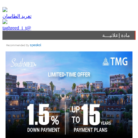
تغريد الطاسان
taghreed_i_t@
مادة إعلانيـــة