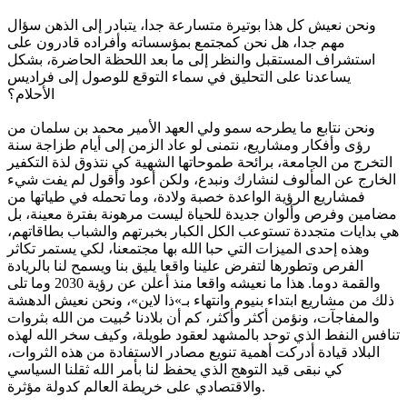
ونحن نعيش كل هذا بوتيرة متسارعة جدا، يتبادر إلى الذهن سؤال
مهم جدا، هل نحن كمجتمع بمؤسساته وأفراده قادرون على
استشراف المستقبل والنظر إلى ما بعد اللحظة الحاضرة، بشكل
يساعدنا على التحليق في سماء التوقع للوصول إلى فراديس
الأحلام؟
ونحن نتابع ما يطرحه سمو ولي العهد الأمير محمد بن سلمان من
رؤى وأفكار ومشاريع، نتمنى لو عاد الزمن إلى أيام طزاجة سنة
التخرج من الجامعة، برائحة طموحاتها الشهية كي نتذوق لذة التكفير
الخارج عن المألوف لنشارك ونبدع، ولكن أعود وأقول لم يفت شيء
فمشاريع الرؤية الواعدة خصبة ولادة، وما تحمله في طياتها من
مضامين وفرص وألوان جديدة للحياة ليست مرهونة بفترة معينة، بل
هي بدايات متجددة تستوعب الكل الكبار بخبرتهم والشباب بطاقاتهم،
وهذه إحدى الميزات التي حبا الله بها مجتمعنا، لكي يستمر تكاثر
الفرص وتطورها لتفرض علينا واقعا يليق بنا ويسمح لنا بالريادة
والقمة دوما. هذا ما نعيشه واقعا منذ أعلن عن رؤية 2030 وما تلى
ذلك من مشاريع ابتداء بنيوم وانتهاء بـ»ذا لاين»، ونحن نعيش الدهشة
والمفاجآت، ونؤمن أكثر وأكثر، كم أن بلادنا حُبيت من الله بثروات
تنافس النفط الذي توحد بالمشهد لعقود طويلة، وكيف سخر الله لهذه
البلاد قيادة أدركت أهمية تنويع مصادر الاستفادة من هذه الثروات،
كي نبقى قيد التوهج الذي يحفظ لنا بأمر الله ثقلنا السياسي
والاقتصادي على خريطة العالم كدولة مؤثرة.