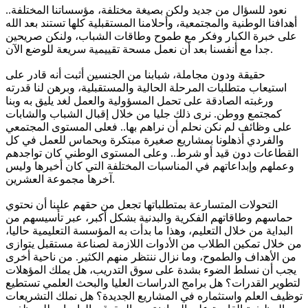
نعود للسؤال من جديد ولكن بصيغة مختلفة، مؤسساتنا المختلفة..
أهدافنا الوطنية والمجتمعية، وأحلامنا المستقبلية كلها تستند بعد الله
على خبرة الكبار وفكر مع طموح وطاقات الشباب، ولنكن صريحين
جدا مع أنفسنا بعد أن نعمل مسحة تقييمية سريعة للوضع الآن.
حقيقة ودون مجاملة، شبابنا من الجنسين أثبت أنه قادر على
استيعاب متطلبات المرحلة الحالية والمستقبلية، وبرهن لنا قدرته
ورغبته الصادقة على تحمل المسؤولية والعمل لغد يليق به وبنا
كمجتمع ووطن. نرى ذلك جليا من خلال إقبال الشباب والشابات
على وظائف لم نكن نحلم أن نراهم بها.. فعلى المستوى المجتمعي
والفردي أذهلونا بمشاريع صغيرة مبتكرة وبحماس للعمل في كل
القطاعات دون قيد أو شرط.. وعلى المستوى الوطني كان تواجدهم
وعملهم وإبداعاتهم في المناسبات المختلفة التي كان أخيرها وليس
آخرها مجموعة العشرين.
التحولات المتسارعة بمتطلباتها تجعل من حقهم علينا أن نحتوي
حماسهم وطاقاتهم الفكرية والبدنية بشكل أكبر، عبر تأسيسهم من
البداية من خلال التعليم، وهذا ما بدأت به المؤسسة التعليمية حاليا،
من خلال تمكين الطلاب من الأدوات اللازمة لصناعة مستقبل يتوازى
من الأهداف والطموح، وما نزال ننتظر منهم الكثير. من ناحية أخرى
يجب أن نسلط الضوء بشدة على سوق التدريب، هل يملك المؤهلات
لتطوير القدرات؟ هل برامج الدراسات العليا والبحث العلمي تستطيع
توظيف العلم واستثماره في المشاريع الجديدة؟ هل نملك التشريعات