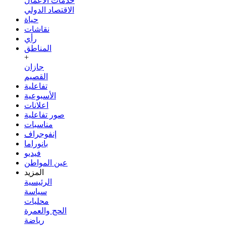
خدمات الأعمال
الاقتصاد الدولي
حياة
نقاشات
رأي
المناطق
+
جازان
القصيم
تفاعلية
الأسبوعية
اعلانات
صور تفاعلية
مناسبات
إنفوجراف
بانوراما
فيديو
عين المواطن
المزيد
الرئيسية
سياسة
محليات
الحج والعمرة
رياضة