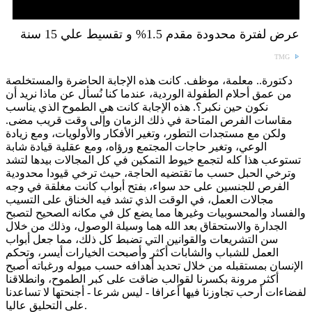
عرض لفترة محدودة مقدم 1.5% و تقسيط علي 15 سنة
TMG
دكتورة.. معلمة، موظف. كانت هذه الإجابة الحاضرة والمستخلصة
من عمق أحلام الطفولة الوردية، عندما كنا نُسأل عن ماذا نريد أن
نكون حين نكبر؟. هذه الإجابة كانت هي الطموح الذي يناسب
مقاسات الفرص المتاحة في ذلك الزمان وإلى وقت قريب مضى.
ولكن مع مستجدات التطور، وتغير الأفكار والأولويات، ومع زيادة
الوعي، وتغير حاجات المجتمع ورؤاه، ومع عقلية قيادة شابة
تستوعب هذا كله لتجمع خيوط التمكين في كل المجالات بيدها لتشد
وترخي الحبل حسب ما تقتضيه الحاجة، حيث ترخي قيودا محدودية
الفرص للجنسين على حد سواء، بفتح أبواب كانت مغلقة في وجه
مجالات العمل، في الوقت الذي تشد فيه الخناق على التسيب
والفساد والمحسوبيات وغيرها مما يضع كل في مكانه الصحيح لتصبح
الجدارة والاستحقاق بعد الله هما وسيلة الوصول، وذلك من خلال
سن التشريعات والقوانين التي تضبط كل ذلك، مما جعل أبواب
العمل للشباب والشابات أكثر وأصبحت الخيارات أيسر، وتحكم
الإنسان بمستقبله من خلال تحديد أهدافه حسب ميوله ورغباته أصبح
أكثر مرونة بكسرنا لقوالب ضاقت على كبر الطموح، وانطلاقنا
لفضاءات أرحب تجاوزنا فيها أعرافا - ليس شرعا - أجنحتها لا تساعدنا
على التحليق عاليا.