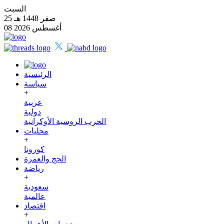
السبت
25 صفر 1448 هـ
08 أغسطس 2026
الرئيسية
سياسة
+
عربية
دولية
الحرب الروسية الأوكرانية
محليات
+
كورونا
الحج والعمرة
رياضة
+
سعودية
عالمية
اقتصاد
+