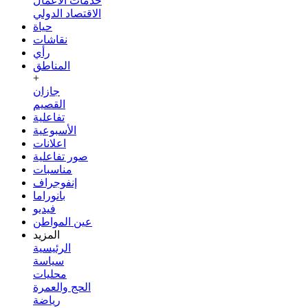
خدمات الأعمال
الاقتصاد الدولي
حياة
نقاشات
رأي
المناطق
+
جازان
القصيم
تفاعلية
الأسبوعية
اعلانات
صور تفاعلية
مناسبات
إنفوجراف
بانوراما
فيديو
عين المواطن
المزيد
الرئيسية
سياسة
محليات
الحج والعمرة
رياضة