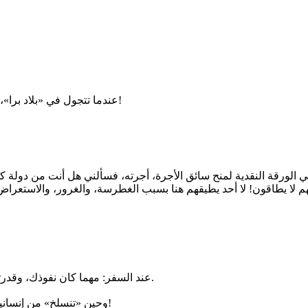
عندما تتجول في «بلاد برا»، فإن المعلومة الوحيدة البالغة الأهمية عنك لدى المضيف: هي جنسيتك!
لورقة النقدية لمنح سائق الأجرة، أجرته، فسألني هل أنت من دولة كذ
 يطاقون! لا أحد يطيقهم هنا بسبب الغطرسة، والغرور، والاستعراض با
عند السفر: مهما كان نفوذك، وقدرتك، ومالك، فإن احترام البلد والشعب المضيف واجب، وليس منة منك.
وحين «تنسلخ» من إنسانيتك في بلدهم، فإنك تعرض بلادك للظلم، ووجهك للمسح على الرصيف!