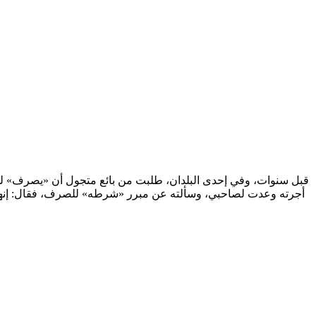
قبل سنوات، وفي إحدى البلدان، طلبت من بائع متجول أن «يصرف» لي ا
أجرته وعدت لصاحبي، وسألته عن مبرر «شرطه» للصرف، فقال: إنهم لا