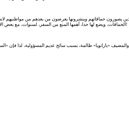
لذين يصورون حماقاتهم وينشرونها يعرضون من بعدهم من مواطنيهم لانطب
الحماقات، ويضع لها حدا، أهمها المنع من السفر، لسنوات، مع بعض الأشغال الشاقة كالقيام باستقبال جيد للضيوف في جميع مطارات البلاد!
والمضيف «بارانويا» ظالمة، بسبب سائح عديم المسؤولية، لذا فإن «السف