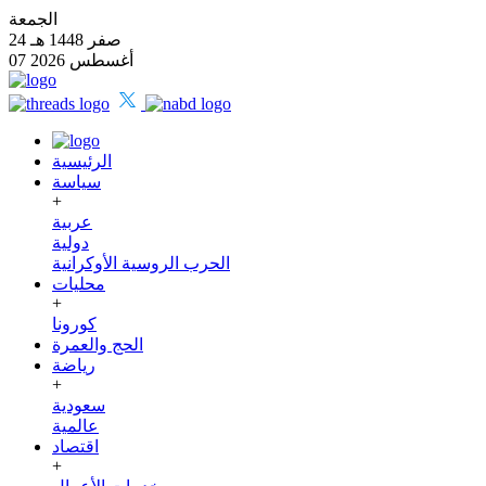
الجمعة
24 صفر 1448 هـ
07 أغسطس 2026
الرئيسية
سياسة
+
عربية
دولية
الحرب الروسية الأوكرانية
محليات
+
كورونا
الحج والعمرة
رياضة
+
سعودية
عالمية
اقتصاد
+