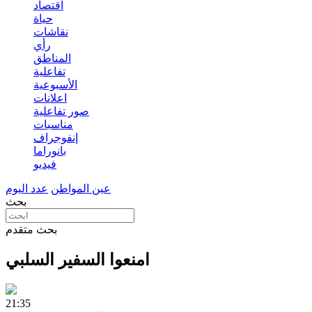
اقتصاد
حياة
نقاشات
رأي
المناطق
تفاعلية
الأسبوعية
اعلانات
صور تفاعلية
مناسبات
إنفوجراف
بانوراما
فيديو
عين المواطن
عدد اليوم
بحث
بحث متقدم
امنعوا السفير السلبي
21:35