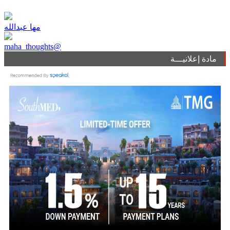
مها عبدالله
maha_thoughts@
مادة إعلانيـــة