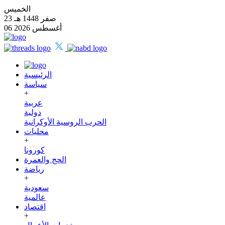
الخميس
23 صفر 1448 هـ
06 أغسطس 2026
الرئيسية
سياسة
+
عربية
دولية
الحرب الروسية الأوكرانية
محليات
+
كورونا
الحج والعمرة
رياضة
+
سعودية
عالمية
اقتصاد
+