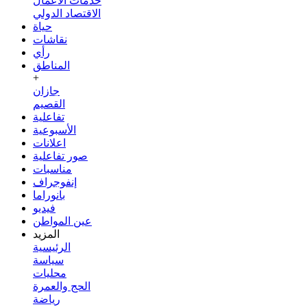
خدمات الأعمال
الاقتصاد الدولي
حياة
نقاشات
رأي
المناطق
+
جازان
القصيم
تفاعلية
الأسبوعية
اعلانات
صور تفاعلية
مناسبات
إنفوجراف
بانوراما
فيديو
عين المواطن
المزيد
الرئيسية
سياسة
محليات
الحج والعمرة
رياضة