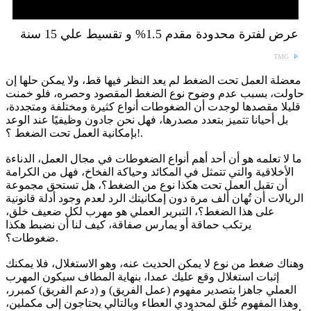
عرض لفترة محدودة مقدم 1.5% و تقسيط علي 15 سنة
TMG
معضلة العمل تحت الضغط لم يعد النظر فيها قط، ولا يمكن حلها إن
حاولت، بسبب عدم وضوح نوع الضغط المقصود وحصره، فلو خمنت
قليلا مقصدها لوجدت أن الضغوطات أنواع كثيرة ومختلفة ومتجددة،
بل أحيانا تتميز بتعدد مصدرها، فهل نحن جادون وظيفيًا عند الوعد
بإمكانية العمل تحت الضغط ؟!.
ما لا تعلمه هو أن أحد أهم أنواع الضغوطات في مجال العمل، الدناءة
الأخلاقية والتي تتمثل في المكائد وحياكة الفخاخ، فهل من الكرامة
أن تقبل العمل تحت هكذا نوع من الضغط؟، هل تستحق مجموعة
الريالات أن تُهان ألف مرة دون إمكانيتك الرد لعدم وجود أدلة قانونية
على هذا الضغط؟، التبرير العملي هو مهرب لكل ضعيف خلق،
يرتكب حماقة أو يمارس صفاقة، كيف لنا أن نضبط هكذا
ضغوطات؟.
وهناك ضغط من نوع لا يمكن الحديث عنه، وهو الاستغلال، فلا يمكنك
إثبات استغلال وقع عليك عمدا، بنهاية المطاف سيكون المهرب
العملي جاهزا بتصدير مفهوم (عمل الفريق) و (دعم الفريق) كمبرر،
وهذا المفهوم خُلق لمحدودي العطاء وبالتالي يحتاجون إلى مكملين،