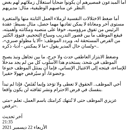
أما المبدعون فمصيرهم أن يكونوا ضحايا استغلال زملائهم لهم بغض
النظر عن مناصبهم الوظيفية، مثال: مديريهم.
أما ضغط الاختلالات النفسية لزملاء العمل الثابتة منها والمتغيرة
مستوى آخر ومعاناة لا يمكن تفاديها مهما حصل، مثال بسيط: عقدة
الرئيس من تفوق مرؤوسيه، خوفا على منصبه ومكانته وأهميته،
فيقع الموظف ما بين قصور التدريب وسياج التحجيم، فتوؤد الكثير
من الفرص المستحقة له، ويردد الموظف: «ألا يا مطولو صبري»،
ولسان حال المدير يقول «ما لا يمكنني - أدبا- ذكره»..
وضغط الابتزاز العاطفي حدث ولا حرج، ما بين تجاهل ونبذ يصبح
الموظف في شحذ، يستخدم هذا الأسلوب كل من لم يجد مدخلا
للإساءة، فيتجه إلى الاغتيال الإنساني، فإما أن يمتثل الموظف خنوعا
وخضوعا، أو سيُرفض جهولا حقيرا.
أخي الموظف.. الحقوق لا تعطى ولا تؤخذ وإنما تُقتَصْ، فإذا لم تبدأ
بنفسك في فرض الاحترام ونشر ثقافته لن يكون واقعا.
عزيزي الموظف حتى لا تُنتهك كرامتك باسم العمل، تعلم «متى
ترفض».
آخر تحديث
21:35
الأربعاء 22 ديسمبر 2021