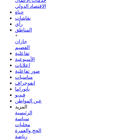
خدمات الأعمال
الاقتصاد الدولي
حياة
نقاشات
رأي
المناطق
+
جازان
القصيم
تفاعلية
الأسبوعية
اعلانات
صور تفاعلية
مناسبات
إنفوجراف
بانوراما
فيديو
عين المواطن
المزيد
الرئيسية
سياسة
محليات
الحج والعمرة
رياضة