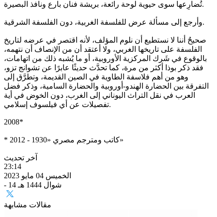
تُضارِعها سوى حيوية لوحة رائعة، بريشة فنان بارع ونافذ البصيرة.
وأرجع إلى مسألة عرض للفلسفة الغربية، دون الفلسفة الشرقية.
صحيحٌ أننا لا نستطيع أن نلوم المؤلف، لأنه اقتصر في عرضه لتاريخ
الفلسفة على تاريخها الغربي، ولا أعتقد أن من الإنصاف أن نتهمه،
بالوقوع في شَرك المركزية الأوروبية، أو ما يُشبه ذلك من اتهامات،
فقد ذكر بوذا أكثر من مرة، كما تحدَّث حديثًا عابرًا عن تشوانج تزو،
وهو من أهم فلاسفة الطاوية في الصين القديمة، وتطرَّق إلى
التفرقة بين الحضارة الهندو-أوروبية والحضارة السامية، وذكر فضل
العرب في نقل التراث اليوناني إلى الغرب، دون الخوض في أية
تفصيلات عن أي فيلسوف إسلامي.
2008*
* كاتب ومترجم مصري «1930 - 2012»
آخر تحديث
23:14
الخميس 04 مايو 2023
- 14 شوال 1444 هـ
مقالات مشابهة