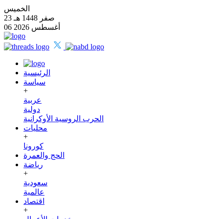
الخميس
23 صفر 1448 هـ
06 أغسطس 2026
الرئيسية
سياسة
+
عربية
دولية
الحرب الروسية الأوكرانية
محليات
+
كورونا
الحج والعمرة
رياضة
+
سعودية
عالمية
اقتصاد
+