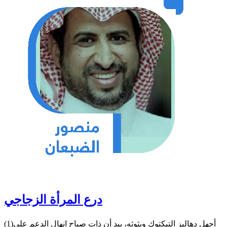
درع المرأة الزجاجي
(1)أجهل دهاليز التيكتوك وبثوثه، بيد أن ذات صباح انهال الدعم على