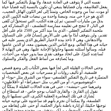
نفسه التي لا يتوقف في العادة عندها، ولا يهتمُّ بالتفكير فيها كما
يفعل الفلاسفة، وأن قضاياها ينبغي أن تكون بالنسبة إليه قضايا حياة
أو موت، تبدأ من وجوده الخاص، وتمتدُّ إلى لغز الكون الهائل العجيب،
الذي هو جزءٌ حي منه، ونبضةٌ واحدة من نبضات قلبه الكبير، الذي
يدقُّ من مليارات السنين، ثم إن هذه الكتب، التي تستحقُّ أن تُلقى
في النار، لا تنجح في تعليمه ممارسة التفلسف - أي المشاركة في
ملحمة التفكير العقلي - الذي بدأ منذ أكثر من 2500 عام على أقل
تقدير، ولن يتوقف أبدًا ما بقي على الأرض إنسانٌ قادر على التساؤل
والاندهاش، وهي لا تأخذ بيده لاختيار الطريق الذي يسير عليه في
حياته في هذا العالم، ومع الناس الذين يعيشون معه، أو الذين عاشوا
قبله، وسألوا أسئلته نفسها وحاولوا الإجابة عليها، وهي في النهاية لا
تُساعِده كثيرًا، على اتخاذ موقف نقدي مما يدور حوله من أحداث،
وما يُصادِفه من أنماط الفعل والفكر والسلوك.
وحتى الحالات القليلة التي لجأ فيها بعض الكُتاب إلى وضع قصص
فلسفية، أو تأليف روايات أو مسرحيات عن بعض الشخصيات
المتميِّزة في تاريخ التفكير الفلسفي- سواء من الشرق مثل «بوذا» أو
«كونفوشيوس»، أو من الغرب مثل «سقراط» أو «أفلاطون»
وغيرهما حتى «نيتشه» - حتى في هذه الحالات القليلة لا يمكنَّا أن
نقول إن القارئ - والقارئ الشاب بوجهٍ خاص - قد استطاع أن
يُشارِك في تلك المغامرة العقلية الكبرى، التي نسمِّيها تاريخ
الفلسفة، ولا يمكننا أن نجزم بأنهم قد ساعدوه على توجيه حياته
توجيهًا حكيمًا، أو إنارة باطنة بأنوار الحكمة، أو حتى على إيقاظه من
نعاسه اليومي المضطرِب، لكي يندهش من وجوده ووجود العالم،