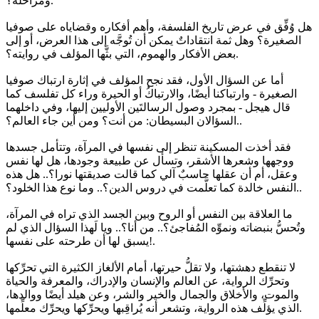
ومراحله؟.
هل وُفِّق في عرض تاريخ الفلسفة، وأهم أفكاره وقضاياه على صوفيا
الصغيرة؟ وهل ثمة انتقاداتٌ يمكن أن تُوجَّه إلى هذا العرض، أو إلى
بعض الأفكار والهموم، التي بثَّها المؤلف في روايته؟.
أما عن السؤال الأول، فقد نجح المؤلف في إثارة ارتباك صوفيا
الصغيرة - وارتباكنا أيضًا، والارتباكُ أو الحيرة وراء كل تفلسف كما
قال هيجل - بمجرد وصول الرسالتَين الأوليين إليها، وفي داخلهما
السؤالان البسيطان: من أنت؟ ومن أين جاء العالم؟..
فقد أخذت المسكينة تنظر إلى نفسها في المرآة، وتتأمل جسدها
ووجهها وشعرها الأشقر، وتسأل عن طبيعة وجودها، هل لها نفس
وعقل، أم أن عقلها حاسبٌ آلي كما قالت صديقتها نورا؟.. هل هذه
النفس خالدة كما تعلَّمت في دروس الدين؟.. وما نوع هذا الخلود؟..
ما العلاقة بين النفس أو الروح وبين الجسد الذي تراه في المرآة،
وتُحسُّ بنبضاته ونموِّه المُفاجئ؟.. من أنا؟.. ويا لَهذا السؤال الذي لم
يسبق لها أن طرحته على نفسها!.
لا تنقطع دهشتها، ولا تقلُّ حيرتها، أمام الألغاز الكثيرة التي تحرِّكها
وتحرِّك الرواية، عن العالم والإنسان والإدراك، والمعرفة والحياة
والموت، والأخلاق والجمال والخير والشر، وعن هيلد أيضًا ووالدها،
الذي يؤلِّف هذه الرواية، وتشعر أنه يُراقِبها ويحرِّكها ويحرِّك معلِّمها.