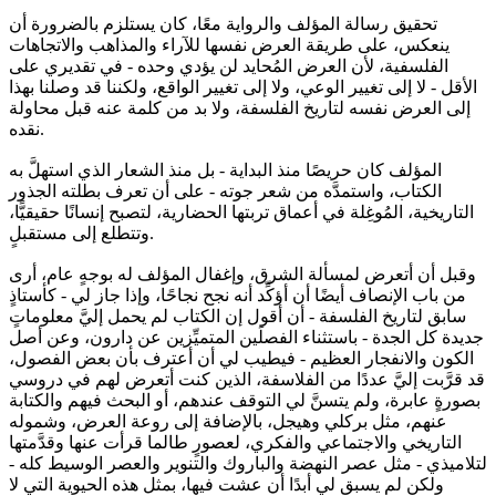
تحقيق رسالة المؤلف والرواية معًا، كان يستلزم بالضرورة أن
ينعكس، على طريقة العرض نفسها للآراء والمذاهب والاتجاهات
الفلسفية، لأن العرض المُحايد لن يؤدي وحده - في تقديري على
الأقل - لا إلى تغيير الوعي، ولا إلى تغيير الواقع، ولكننا قد وصلنا بهذا
إلى العرض نفسه لتاريخ الفلسفة، ولا بد من كلمة عنه قبل محاولة
نقده.
المؤلف كان حريصًا منذ البداية - بل منذ الشعار الذي استهلَّ به
الكتاب، واستمدَّه من شعر جوته - على أن تعرف بطلته الجذور
التاريخية، المُوغِلة في أعماق تربتها الحضارية، لتصبح إنسانًا حقيقيًّا،
وتتطلع إلى مستقبلٍ.
وقبل أن أتعرض لمسألة الشرق، وإغفال المؤلف له بوجهٍ عام، أرى
من باب الإنصاف أيضًا أن أؤكِّد أنه نجح نجاحًا، وإذا جاز لي - كأستاذٍ
سابق لتاريخ الفلسفة - أن أقول إن الكتاب لم يحمل إليَّ معلوماتٍ
جديدة كل الجدة - باستثناء الفصلَين المتميِّزين عن دارون، وعن أصل
الكون والانفجار العظيم - فيطيب لي أن أعترف بأن بعض الفصول،
قد قرَّبت إليَّ عددًا من الفلاسفة، الذين كنت أتعرض لهم في دروسي
بصورةٍ عابرة، ولم يتسنَّ لي التوقف عندهم، أو البحث فيهم والكتابة
عنهم، مثل بركلي وهيجل، بالإضافة إلى روعة العرض، وشموله
التاريخي والاجتماعي والفكري، لعصورٍ طالما قرأت عنها وقدَّمتها
لتلاميذي - مثل عصر النهضة والباروك والتنوير والعصر الوسيط كله -
ولكن لم يسبق لي أبدًا أن عشت فيها، بمثل هذه الحيوية التي لا