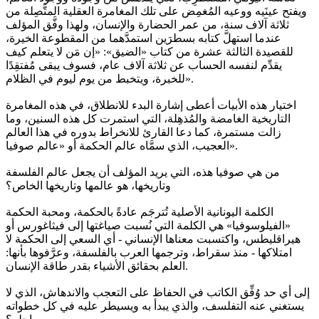
ويفتح عينَيه ووعيه المُغمِض على تلك المغامرة العقلية المتَّصِلة من
ثلاثة آلاف سنة، من عمر الحضارة والإنسان، ولهذا وفَّق المؤلف
عندما استهلَّ كتابه بسطرَين استمدَّهما من المقطوعة الخيرة،
للقصيدة الثالثة عشرة من كتاب «الضيق»: «إن مَن لا يتعلم كيف
يقدِّم لنفسه الحساب عن ثلاثة آلاف عام، فسوف يبقى مُفتقِدًا
للخبرة، ويتخبط من يوم ليوم في الظلام».
اختيار هذه الأبيات أعطى إشارة البدء للانطلاق، في هذه المغامرة
التاريخية الغامضة والمُذهِلة، التي استمرت كل هذه السنين، وما
زالت مستمرة، كما دعا القارئ للانخراط بدوره في هذا العالم
العجيب، الذي سمَّاه عالم الحكمة أو «عالم صوفيا».
من هي صوفيا هذه، التي يريد المؤلف أن يجعل عالم الفلسفة
وتاريخها، هو عالمها وتاريخها الخاص؟
الكلمة اليونانية الأصلية تُترجَم عادةً بالحكمة، ومحبة الحكمة
«الفيلوسوفيا» هي الكلمة التي نُسبت صياغتها إلى فيثاغورس أو
هيراقليطس، واكتسبت معناها الإنساني - أي السعي إلى الحكمة لا
امتلاكها - منذ سقراط، وترجمها العرب بالفلسفة، وعرَّفوها بأنها:
العلم بحقائق الأشياء بقدر طاقة الإنسان.
إلى أي حد وُفِّق الكاتب في الحفاظ على التعجب والاندهاش، الذي لا
يستغني عنه التفلسف، والذي يبدأ به ويسيطر عليه في كل خطواته