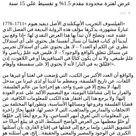
عرض لفترة محدودة مقدم 1.5% و تقسيط علي 15 سنة
TMG
لفيلسوف التجريب الأسكتلندي الأصل ديفيد هيوم «1711–1776l»
عبارةٌ مشهورة، يذكُرها مؤلِّف هذه الرواية البديعة في الفصل الذي
عقده عنه، وتصلح لأن نبدأ بها هذا العرض النقدي لها: «إذا وقع بين
أيدينا أي كتاب فعلينا أن نسأل أنفسنا: هل يحتوي على أي استدلال
نظري عن الكم أو العدد؟ – لا. هل يحتوي على أي استدلال تجريبي
عن مسائل تتعلق بالواقع والوجود؟ – لا. فليس فيه علمٌ رياضي ولا
علمٌ طبيعي، ولا بد أن يكون كتابًا في الميتافيزيقا أو في اللاهوت، إذن
فليُلقَ به في النار! لأنه لا يحتوي إلا على سفسطة وأوهام!».
والواقع أن العدد الأكبر من الكتب، التي وُضعت في لغتنا أو غيرها من
اللغات، عن تاريخ الفلسفة، ومعظم ما لدينا أو لدى غيرنا من مدخل
إليها، لا ينجح إلا في شيءٍ واحد، هو إخراجنا من عالم الفلسفة،
والفرار بنا إلى مَشاغلنا اليومية، مع التصميم الأكيد على عدم العودة
إليها! ولا يرجع هذا إلى افتقار هذه الكتب للمعلومات الكافية، عن
قضايا الفلسفة وفروعها ومسائلها الأساسية، وتطوراتها المختلفة بين
الاتجاهات والمدارس والمذاهب، التي لا حصر لها، ففيها بِحارٌ زاخرة
من المعلومات التي تُغرِق أمهر السباحين، ولا يرجع أيضًا إلى خلوِّها
أو خلوِّ معظمها من العرض الواضح المبسَّط، الذي قد يبلغ أحيانًا حد
التشويق المُثير، وإنما يرجع إلى فشلها في إقناع القارئ، بأن أسئلتها
الكبرى عن الوجود والمصير والمعنى والحقيقة... إلخ، هي أسئلته هو