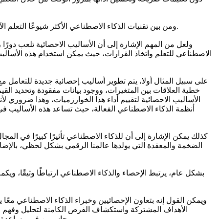
ومن بين تقنيات الذكاء الاصطناعي الأكثر شيوعًا التعلم الآلي والتعلم العميق ومعالجة اللغة الطبيعية، وإنترنت الأشياء وهي تعتمد جميعها بشكل كبير على الأساليب الإحصائية لتحليل البيانات وتفسيرها.
ولعل من المهم الإشارة إلى أن الأساليب الاحصائية تلعب دورًا ر
الاصطناعي للتعلم واتخاذ القرارات، حيث يمكن استخدام هذه الأساليب 
على سبيل المثال أولا، يتم تطوير أساليب إحصائية جديدة للتعامل مع
خطية العلاقات بين المتغيرات، ووجود بيانات مفقودة وتحديد القي
الأساليب الاحصائية لتقييم أداء هذا الخوارزميات، وهذا ضروري لأ
أنظمة الذكاء الاصطناعي الفعالة، حيث تساعد هذه الأساليب في 
كذلك يمكن الإشارة إلى أن للذكاء الاصطناعي تأثيرًا كبيرًا في المج
الضخمة والمعقدة التي يولدها عالمنا الرقمي بشكل لحظي، بالإضافة إ
بشكل عام، يرتبط الإحصاء والذكاء الاصطناعي ارتباطًا وثيقًا، ويك
ويمكن القول إنه بتعاون الإحصائيين وخبراء الذكاء الاصطناعي معًا
الأهداف المشتركة واستكشاف الفرص الكامنة لتحليل وفهم الب
وحاسمين في مساعدة الحكومات والقطاع الخاص والمنظمات غير الربحية على اتخاذ قرارات أفضل، بالإضافة إلى تحسين عملياتها وتطوير منتجات وخدمات مبتكرة.