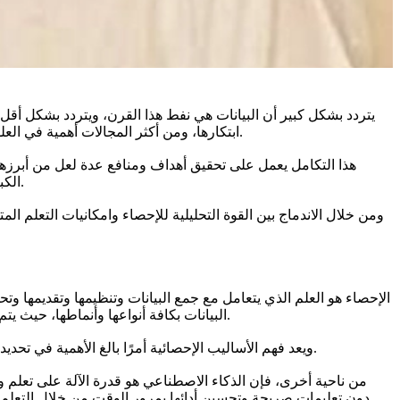
يتردد بشكل كبير أن البيانات هي نفط هذا القرن، ويتردد بشكل أقل أ
ابتكارها، ومن أكثر المجالات أهمية في العلوم والتقنيات الحديثة التي تزايدت أهميتهما في السنوات الأخيرة، وتعد أحد أكثر مجالات البحث إثارة وفرصًا واعدة في القرن الواحد والعشرين.
هذا التكامل يعمل على تحقيق أهداف ومنافع عدة لعل من أبرزها خ
الكبيرة على إحداث تغيير جذري في كل جانب من جوانب حياتنا، من الطرق التي نعمل بها إلى الطريقة التي نفهم ونتفاعل بها مع العالم من حولنا.
ومن خلال الاندماج بين القوة التحليلية للإحصاء وامكانيات التعلم ال
الإحصاء هو العلم الذي يتعامل مع جمع البيانات وتنظيمها وتقديمها وت
البيانات بكافة أنواعها وأنماطها، حيث يتم استخدام علم الإحصاء على نطاق واسع في الأبحاث وإجراء التجارب بدءًا من تعريف المشكلة، وتصميم الدراسة وانتهاءً بتحليل النتائج ونشرها.
ويعد فهم الأساليب الإحصائية أمرًا بالغ الأهمية في تحديد الأنماط وإجراء التنبؤات واستخلاص النتائج من البيانات، والتي من أهمها التنبؤ بالاتجاهات المستقبلية والتنبؤ بالنتائج بناء على البيانات التاريخية.
من ناحية أخرى، فإن الذكاء الاصطناعي هو قدرة الآلة على تعلم وأ
دون تعليمات صريحة وتحسين أدائها بمرور الوقت من خلال التعلم م