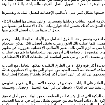
ازمة لجمع البيانات وتحليلها وتفسيرها، والتي تستخدمها أنظمة الذكاء
اء التنبؤات، كذلك تحسين أداء خوارزميات الذكاء الاصطناعي نفسها من
خلال تزويدها ببيانات أفضل للتعلم منها.
ناعي، وتصميم هذه الطرق للتعامل مع الأبعاد العالية للبيانات، وعدم
 أفضل، كلما عملت تلك الخوارزميات بشكل أفضل، ثانيًا، يمكن استخدام
تى ما لزم الامر. ثالثا، تعتبر الأساليب الإحصائية ضرورية في تطوير
ام المقصودة، بالإضافة إلى أن من بين استخدامتها ما يتم من عمليات
يدة أكثر قوة وكفاءة من الطرق التقليدية يمكنها التعامل مع البيانات
فة لاستخدامه لأتمتة العديد من المهام التي يؤديها الإحصائيون عادةً،
ي القائم على البيانات، حيث يوفر الإحصاء الأساس الرياضي والتطبيقي
يقات الذكية التي تحلل وتستخلص المعلومات من البيانات من أجل تحقيق
اوة على ذلك، أصبحا مجالين حيويين بشكل متزايد في عالمنا الحديث،