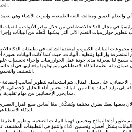
الحصر الرعاية الصحية، التمويل، النقل، الترفيه والسياحة، والطاقة والبيئة.
ئيسيًا في مجال الذكاء الاصطناعي من خلال توفير الأدوات والتقنيات الل
لتطوير خوارزميات التعلم الآلي التي يمكنها التعلم من البيانات وإجر
 مجموعات البيانات الكبيرة والمعقدة الشائعة في تطبيقات الذكاء الاصط
م المتطرفة وإزالتها وتنظيف البيانات، حيث كلما كانت البيانات بصورة
نه يسمح لنا بمعرفة مدى جودة عمل الخوارزميات وإجراء تحسينات عليها م
ضمان دقة أنظمة الذكاء الاصطناعي وموثوقيتها وفعاليتها في أداء المه
التصنيف والتجميع والتصنيف الآلي، والتي تعتبر أساسية في تطبيقات الذكاء الاصطناعي.
ال الاحصائي، على سبيل المثال، يتم استخدامه لتطوير أساليب إحصائية جد
لى توليد كميات هائلة من البيانات تحسن أداء التحليل الإحصائي، بالإضا
مما يحرر الإحصائيين من مهام تقليدية، ويدفعهم إلى التركيز على أعمال أكثر إبداعًا وابتكارًا وتفكيرًا إستراتيجيًا.
ملان بعضها بعضًا بطرق مختلفة ويُشكّلان معًا أساس صنع القرار العصر
للذكاء الاصطناعي، بينما يساعد الذكاء الاصطناعي في أتمتة التحليل الإحصائي وتحسينه.
 يتم تطوير أداء النماذج وتحسين فهمنا للبيانات الضخمة، وتطوير التطب
يانات بشكل أفضل، وتحسين الأداء والتنبؤ في التطبيقات المختلفة، عل