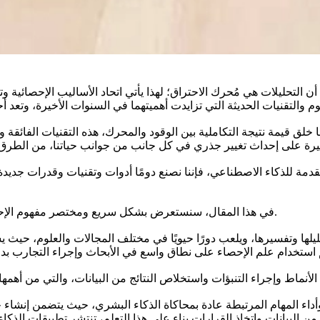
ن التحليلات هي مُحرك الاحتراق؛ لهذا يأتي اتحاد الأساليب الإحصائية وت
لق قيمة نتيجة التكاملية بين الوقود والمحرك، هذه التقنيات الفائقة وا
متقدمة للذكاء الاصطناعي، فإننا نصنع دومًا أدوات وتقنيات وقدرات جديد
في هذا المقال، سنستعرض بشكل سريع ومختصر مفهوم الإحصاء والذكاء الاصطناعي ونستكشف أهمية العلاقة بين هذين المجالين.
حليلها وتفسيرها، ويلعب دورًا حيويًا في مختلف المجالات والعلوم، حيث
داء المهام المرتبطة عادة بمحاكاة الذكاء البشري، حيث يتضمن إنشاء خو
ن البيانات واتخاذ القرارات بناء على هذا التعلم، تنتشر تطبيقات ال