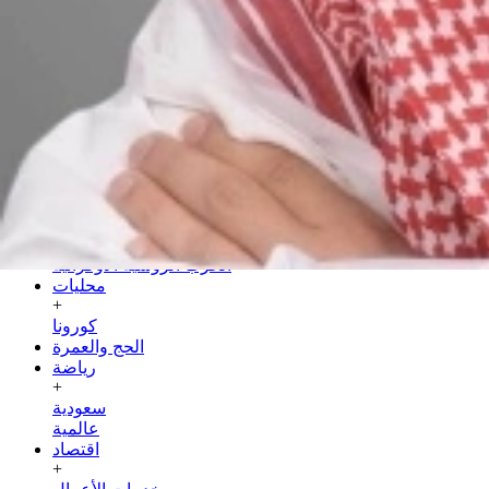
الخميس
23 صفر 1448 هـ
06 أغسطس 2026
الرئيسية
سياسة
+
عربية
دولية
الحرب الروسية الأوكرانية
محليات
+
كورونا
الحج والعمرة
رياضة
+
سعودية
عالمية
اقتصاد
+