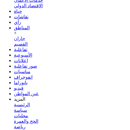
خدمات الأعمال
الاقتصاد الدولي
حياة
نقاشات
رأي
المناطق
+
جازان
القصيم
تفاعلية
الأسبوعية
اعلانات
صور تفاعلية
مناسبات
إنفوجراف
بانوراما
فيديو
عين المواطن
المزيد
الرئيسية
سياسة
محليات
الحج والعمرة
رياضة