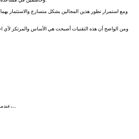
ومع استمرار تطور هذين المجالين بشكل متسارع والاستثمار بهما ب
ومن الواضح أن هذه التقنيات أصبحت هي الأساس والمرتكز لأي اختراع
عندما يخرج المريض من موعده الطبي، تصله أحياناً رسالة تسأله عن تجربته:هل كان الحصول على الموعد سهلاً، هل عامله الفريق الصحي باحترام،...