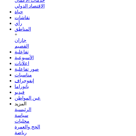
خدمات الأعمال
الاقتصاد الدولي
حياة
نقاشات
رأي
المناطق
+
جازان
القصيم
تفاعلية
الأسبوعية
اعلانات
صور تفاعلية
مناسبات
إنفوجراف
بانوراما
فيديو
عين المواطن
المزيد
الرئيسية
سياسة
محليات
الحج والعمرة
رياضة