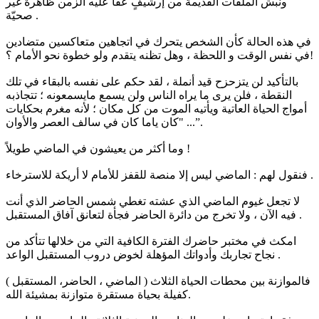
ونبش الملفات القديمة من إرشيفٍ عفا عليه الزمن ظاهرة غير
صحيّة .
في هذه الحالة كأن الشخص يتحرك في اتجاهين متعاكسين متضادين
في نفس الوقت و اللحظة ، وهل تظنه يتقدم ولو خطوة نحو الأمام ؟!
بالتأكيد لن يتزحزح قيد أنملة ، لقد حكم على نفسه بالبقاء في تلك
النقطة ، فلن يرى ما يراه الناس ولن يسمع مايسمعونه ؛ تتجاذبه
أمواج الحياة العاتية ويأتيه الموت من كل مكان ؛ لأنه مغرم بحكايات
"كان ياما كان في سالف العصر والأوان ...”.
وما أكثر من يعيشون في الماضي طويلاً !
فنقول لهم : الماضي ليس إلا منصة للقفز للأمام لا أريكة للاسترخاء .
لا تجعل غيوم الماضي الذي عشته تغطي شمس الحاضر الذي أنت
فيه الآن ، ولا تخرج من دائرة الحاضر فجأة لتعانق آفاق المستقبل .
امكث في مختبر حاضرك الفترة الكافية التي من خلالها تتأكد من
نجاح تجاربك وأدواتك المؤهلة لخوض دروب المستقبل الواعد .
فالموازنة بين محطات الحياة الثلاث ( الماضي ، الحاضر، المستقبل )
كفيلة بحياة مستقرة متوازنة بمشيئة الله.