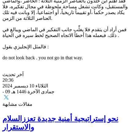
فقد اهتم ابن خلدون بالعناصر الزمنية الثلاثة : الحاضر ،والماضي
والمستقبل، وكانت تشغل مساحة ملحوظة في مجال تفكيره، فلا
يكاد يصدر حكماً ،أو تقييماً تاريخياً، أو اجتماعياً، إلا وبانت فيه تلك
العناصر الثلاثة من الزمن.
فمن أراد أن يتقدم فلا يغلِّب جانب التفكير في الماضي ويبالغ في
ذلك، فبعمله هذا أخطأ الاتجاه الصحيح لخط سيره في الحياة .
فالمثل الإنجليزي يقول :
do not look back . you not go in that way.
آخر تحديث
20:36
الثلاثاء 10 ديسمبر 2024
- 09 جمادى الآخرة 1446 هـ
مقالات مشابهة
نحو إستراتيجية أمنية جديدة تعززالسلام
والاستقرار