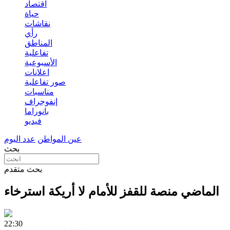
اقتصاد
حياة
نقاشات
رأي
المناطق
تفاعلية
الأسبوعية
اعلانات
صور تفاعلية
مناسبات
إنفوجراف
بانوراما
فيديو
عين المواطن
عدد اليوم
بحث
بحث متقدم
الماضي منصة للقفز للأمام لا أريكة استرخاء
22:30