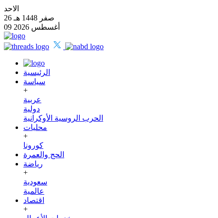
الاحد
26 صفر 1448 هـ
09 أغسطس 2026
الرئيسية
سياسة
+
عربية
دولية
الحرب الروسية الأوكرانية
محليات
+
كورونا
الحج والعمرة
رياضة
+
سعودية
عالمية
اقتصاد
+