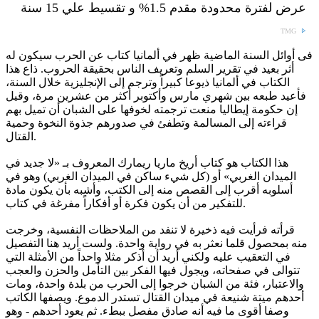
عرض لفترة محدودة مقدم 1.5% و تقسيط علي 15 سنة
TMG
فى أوائل السنة الماضية ظهر في ألمانيا كتاب عن الحرب سيكون له
أثر بعيد في تقرير السلم وتعريف الناس بحقيقة الحروب. ذاع هذا
الكتاب في ألمانيا ذيوعا كبيراً وترجم إلى الإنجليزية خلال السنة،
فأعيد طبعه بين شهري مارس وأكتوبر أكثر من عشرين مرة، وقيل
إن حكومة إيطاليا منعت ترجمته لخوفها على الشبان أن تميل بهم
قراءته إلى المسالمة وتطفئ في صدورهم جذوة النخوة وحمية
القتال.
هذا الكتاب هو كتاب أريخ ماريا ريمارك المعروف بـ «لا جديد في
الميدان الغربي» أو (كل شيء ساكن في الميدان الغربي) وهو في
أسلوبه أقرب إلى القصص منه إلى الكتب، وأشبه بأن يكون مادة
للتفكير من أن يكون فكرة أو أفكاراً مفرغة في كتاب.
قرأته فرأيت فيه ذخيرة لا تنفد من الملاحظات النفسية، وخرجت
منه بمحصول قلما نعثر به في رواية واحدة. ولست أريد هنا التفصيل
في التعقيب عليه ولكني أريد أن أذكر مثلا واحداً من الأمثلة التي
تتوالى في صفحاته، ويجول فيها الفكر بين التأمل والحزن والعجب
والاعتبار، فئة من الشبان خرجوا إلى الحرب من بلدة واحدة، ومات
أحدهم ميتة شنيعة في ميدان القتال تستدر الدموع. ويصفها الكاتب
وصفا أقوى ما فيه أنه صادق مفصل ببطء. ثم يعود أحدهم - وهو