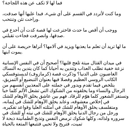
فما لها لا تكف عن هذه اللجاجة؟
وما كنت لأتردد في القسم على أي شيء، فبدا عليها أنها صدقت،
وراحت تئن وتنتحب.
ووجب أن أقص ما حدث فاخترعت لها قصة كدت أن أخدع في
صدقها، وانصرفت فجاءت تقبلني.
ما لها تريد أن تعلم ما يعذبها ويزيد في آلامها؟ أتراها حريصة على أن
يموت ابنها.
في ميدان القتال ميتة تلعج قلبها؟ أصحيح أن في النفس الإنسانية
نزعة خفية تطلب العذاب وتتدين به أحيانا كما كان يتدين به النساك
الغاضبون على الدنيا؟ وذكرت قصة (كرمازوف) لديستوفسكي
الكاتب الروسي العظيم وفصلا فيها بعنوان التبضيع أو التمزيق،
يتلخص فيما تقدم ويدور في جملته على المعذبين أنفسهم من
الرجال والنساء وما يخلقونه من الشكوك التي تشعل الألم كلما خبا
وتستفز الشعور كلما هوّم للرقاد. فهم بين عاشق يخلق الأوهام للشك
في إخلاص معشوقه، وعابد يخلق الأوهام للشك في إيمانه،
ومتفلسف يخلق الأوهام للشك في أمثلته العليا وقواعد تفكيره،
ورجل من رجال الدنيا يخلق الأوهام للشك في نيته أو للشك في
سروره ولذاته، وكلها شكوك ترمض النفس وتذبح الطمأنينة ذبحة لا
تميت، فتريح ولا تحيي فتتبعها المتعة بالحياة