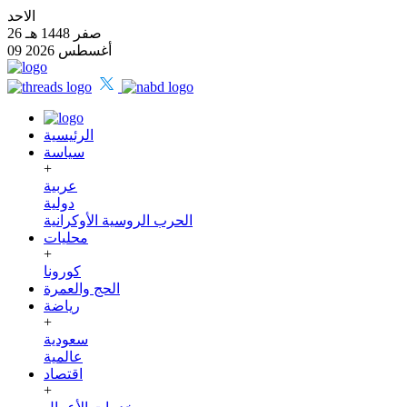
الاحد
26 صفر 1448 هـ
09 أغسطس 2026
الرئيسية
سياسة
+
عربية
دولية
الحرب الروسية الأوكرانية
محليات
+
كورونا
الحج والعمرة
رياضة
+
سعودية
عالمية
اقتصاد
+