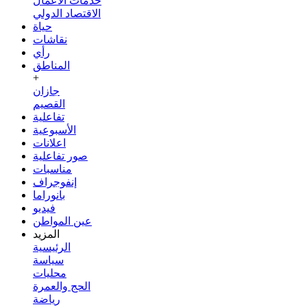
خدمات الأعمال
الاقتصاد الدولي
حياة
نقاشات
رأي
المناطق
+
جازان
القصيم
تفاعلية
الأسبوعية
اعلانات
صور تفاعلية
مناسبات
إنفوجراف
بانوراما
فيديو
عين المواطن
المزيد
الرئيسية
سياسة
محليات
الحج والعمرة
رياضة