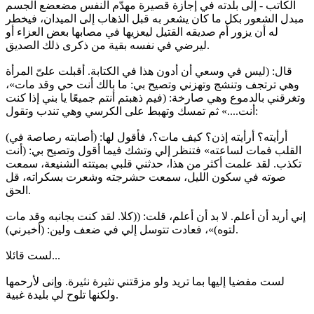
الكاتب - إلى بلدته في إجازة قصيرة مهدّم النفس مضعضع الجسم
مبدل الشعور بكل ما كان يشعر به قبل الذهاب إلى الميدان، فيخطر
له أن يزور أم صديقه القتيل ليعزيها في مصابها بعض العزاء أو
ليرضي في نفسه بقية من ذكرى ذلك الصديق.
قال: (ليس في وسعي أن أدون هذا في الكتابة. أقبلت علىّ المرأة
وهي ترتجف وتنشج وتهزني وتصيح بي: ما بالك أنت حي وقد مات»،
وتغرقني بالدموع وهي صارخة: (فيم ذهبتم أنتم جميعًا يا بني إذا كنت
أنت....» ثم تمسك وتهبط على الكرسي وهي تندب وتقول:
(أرأيته؟ أرأيته إذن؟ كيف مات؟، فأقول لها: (أصابته رصاصة في
القلب فمات لساعته» فتنظر إلي وتشك فيما أقول وتصيح بي: (أنت
تكذب. لقد علمت أكثر من هذا، حدثني قلبي بميتته الشنيعة، سمعت
صوته في سكون الليل، سمعت حشرجته وشعرت بسكراته، قل
الحق.
إني أريد أن أعلم. لا بد أن أعلم، قلت: ((كلا. لقد كنت بجانبه وقد مات
لتوه)»، فعادت تتوسل إلي في ضعف ولين: (أخبرني).
لست قائلا...
لست مفضيا إليها بما تريد ولو مزقتني نثيرة نثيرة. وإنى لأرحمها
ولكنها تلوح لي بليدة غبية.