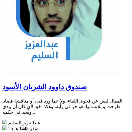
صندوق داوود الشريان الأسود
المقال ليس عن فحوى اللقاء، ولا عما ورد فيه، أو مناقشة قضايا
طرحت وملابساتها. هو حر في رأيه، وهكذا حُق لأيٍ كان أن يبدي
ويعيد في حكمه...
عبدالعزيز السليم
25 صفر 1448 هـ