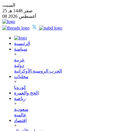
السبت
25 صفر 1448 هـ
08 أغسطس 2026
الرئيسية
سياسة
+
عربية
دولية
الحرب الروسية الأوكرانية
محليات
+
كورونا
الحج والعمرة
رياضة
+
سعودية
عالمية
اقتصاد
+