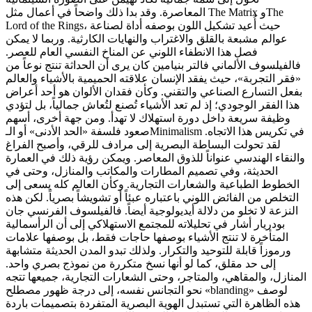
المعاصرة. وقد بدا ذلك واضحاً في أعمال مثل The Matrix وThe
Lord of the Rings، حيث أُعيد تشكيل اللون بوصفه أداة لصناعة
عوالم مشبعة بالقلق والاغتراب والنهايات الكارثية. وربما لا يمكن
فصل هذا الانطفاء اللوني عن المناخ النفسي العام للعصر.
فالفيلسوف الألماني فالتر بنيامين كان يرى أن الحداثة تنتج نوعاً من
«فقر التجربة»، حيث يفقد الإنسان علاقته الحميمية بالأشياء والعالم
بفعل التسارع الصناعي والتقني. وكأن فقدان الألوان هو أحد أعراض
هذا الفقر الوجودي؛ إذ لم تعد الأشياء تُصنع لتُعاش جمالياً، بل لتؤدي
وظيفة سريعة داخل دورة استهلاك لا تهدأ. ومن جهة أخرى، أسهم
صعود فلسفة «الحد الأدنى» أو الـMinimalism في تكريس هذا الاتجاه.
لقد تحولت البساطة البصرية إلى مرادف للرقي، وأصبح الفراغ
والنقاء الهندسي عنواناً للذوق المعاصر. ويمكن رؤية ذلك في العمارة
الحديثة، وفي تصميم المطارات والمكاتب والمنازل، وحتى في
الخطوط الطباعية والشعارات التجارية. وكأن العالم كله يسعى إلى
التخلص من الفائض اللوني باعتباره عبئاً أو تشويشاً بصرياً. لكن هذه
النزعة لا تخلو من دلالة أيديولوجية أيضاً. فالفيلسوف الفرنسي جان
بودريار أشار في تحليلاته للمجتمع الاستهلاكي إلى أن الرأسمالية
المتأخرة لا تنتج الأشياء بوصفها حاجات فقط، بل بوصفها علامات
ورموزاً قابلة للتوحيد والتكرار. ولذلك تبدو المدن الحديثة متشابهة
إلى حد مقلق، كما لو أنها نسخ متكررة من نموذج بصري واحد.
المنازل، والمقاهي، والمتاجر، وحتى الشعارات التجارية، جميعها تتجه
نحو التجانس نفسه، إلى درجة ظهور مصطلح «blanding» لوصف
هذه الظاهرة التي تستبدل الهوية البصرية المتفردة بتصميمات باردة