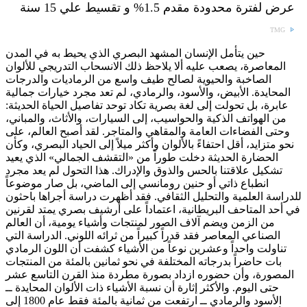
عرض لفترة محدودة مقدم 1.5% و تقسيط علي 15 سنة
TMG
حين يتأمل الإنسان المشهد البصري الذي يحيط به في المدن
المعاصرة، يصعب عليه ألا يلاحظ ذلك الانسحاب التدريجي للألوان
الصاخبة والحيوية لصالح طيف واسع من الرماديات والدرجات
المحايدة. الأبيض، والأسود، والرمادي، لم تعد مجرد خيارات جمالية
عابرة، بل تحولت إلى لغة بصرية تكاد توحد تفاصيل الحياة الحديثة:
من الهواتف الذكية والحواسيب، إلى السيارات، والأثاث، والمباني،
وحتى الفضاءات العامة والمقاهي والمتاجر. لقد أصبح العالم، على
نحو متزايد، أقل احتفاءً بالألوان وأكثر ميلاً إلى الحياد البصري، وكأن
الحضارة الحديثة دخلت طوراً من «التقشف الجمالي» الذي يعيد
تشكيل علاقتنا بالحس والذوق والإدراك. هذا التحول لم يعد مجرد
انطباع ذاتي أو حنين رومانسي إلى الماضي، بل صار موضوعاً
للدراسة العلمية والتحليل الثقافي. فقد أظهرت دراسة أجراها باحثون
في أحد المتاحف البريطانية، اعتماداً على أرشيف بصري يمتد لقرنين
من الزمن ويضم آلاف الصور لمنتجات وأشياء يومية، أن العالم
الصناعي المعاصر فقد قدراً كبيراً من ثرائه اللوني. الدراسة التي
تناولت واحداً وعشرين نوعاً من الأشياء كشفت أن اللون الرمادي
بات حاضراً بدرجاته المختلفة في نحو ثمانين بالمئة من المنتجات
المصورة، وأن حضوره ازداد بصورة مطردة منذ القرن التاسع عشر
حتى اليوم. والأكثر إثارة أن نسبة الأشياء ذات الألوان المحايدة ــ
الأسود والرمادي ــ ارتفعت من ثمانية بالمئة فقط عام 1800 إلى