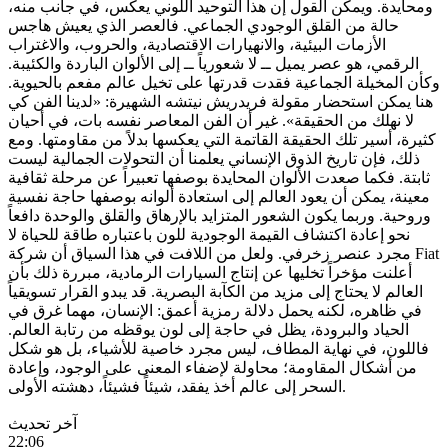
ومحايدة. ويمكن القول إن هذا التوحيد اللوني يعكس، في جانب منه،
حالة من القلق الوجودي الجماعي. فالعصر الذي يعيش هاجس
الأزمات البيئية، والانهيارات الاقتصادية، والحروب، والاغتراب
الرقمي، هو عصر يميل ــ لا شعورياً ــ إلى الألوان الباردة والكئيبة.
وكأن المخيلة الجماعية فقدت قدرتها على تخيل عالم مفعم بالحيوية.
هنا يمكن استحضار مقولة فريدريش نيتشه الشهيرة: «لدينا الفن كي
لا نهلك من الحقيقة». غير أن الفن المعاصر نفسه بات، في أحيان
كثيرة، أسير تلك الحقيقة القاتمة التي يعكسها بدلاً من مقاومتها. ومع
ذلك، فإن تاريخ الذوق الإنساني يعلمنا أن التحولات الجمالية ليست
ثابتة. فكما صعدت الألوان المحايدة بوصفها تعبيراً عن مرحلة ثقافية
معينة، يمكن أن يعود العالم إلى استعادة ألوانه بوصفها حاجة نفسية
وروحية. وربما يكون الشعور المتزايد بالإرهاق والقلق والوحدة دافعاً
نحو إعادة اكتشاف القيمة الوجودية للون باعتباره طاقة للحياة لا
مجرد عنصر زخرفي. ولعل من اللافت في هذا السياق أن شركة Fiat
أعلنت مؤخراً تخليها عن إنتاج السيارات الرمادية، مبررة ذلك بأن
العالم لا يحتاج إلى مزيد من الكآبة البصرية. قد يبدو القرار تسويقياً
في ظاهره، لكنه يحمل دلالة رمزية أعمق: الإنسان، مهما غرق في
الحياد والبرودة، يظل في حاجة إلى لون يوقظه من رتابة العالم.
فاللون، في نهاية المطاف، ليس مجرد خاصية للأشياء، بل هو شكل
من أشكال المقاومة؛ محاولة لإضفاء المعنى على الوجود، وإعادة
السحر إلى عالم أخذ يفقد، شيئاً فشيئاً، دهشته الأولى.
آخر تحديث
22:06