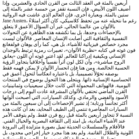
أربعين بالمئة في العقد الثالث من القرن الحادي والعشرين. وإذا
أضيف اللون الأبيض، فإن النسبة تقفز من خمسة عشر بالمئة إلى
ستين بالمئة. وبعبارة أخرى، فإن العالم الذي عاشت فيه الروائية
Jane Austen، رغم ما نتخيله عنه من تحفظ كلاسيكي، كان أكثر امتلاءً
بالألوان من عالمنا الحالي. غير أن السؤال الأعمق لا يتعلق
بالإحصاءات وحدها، بل بما تكشفه هذه الظاهرة عن التحولات
النفسية والثقافية التي أصابت الإنسان المعاصر. فالألوان ليست
مجرد خصائص فيزيائية للأشياء، بل هي، كما رأى يوهان فولفغانغ
فون غوته في كتابه «نظرية الألوان»، تعبيرات رمزية ترتبط بالوجدان
الإنساني وبكيفية إدراكنا للعالم. لقد اعتبر غوته أن اللون «يعانق
الروح مباشرة»، وأن لكل لون أثراً نفسياً وأخلاقياً يتجاوز الرؤية
الحسية الخالصة. ومن هنا فإن انحسار الألوان لا يمكن فهمه فقط
بوصفه تحوّلاً تصميمياً، بل باعتباره انعكاساً لتحول أعمق في
الحساسية الإنسانية ذاتها. ويتجلى هذا التحول بوضوح في المنتجات
اليومية. فالهواتف المحمولة التي كانت خلال سبعينيات وثمانينيات
القرن الماضي تحتفي بالألوان المشرقة عادت اليوم إلى درجات
الأسود والفضي والرمادي. وكذلك السيارات، التي أصبحت ألوانها
أكثر تجانساً ورتابة؛ إذ تشير الإحصاءات إلى أن سبعين بالمئة من
السيارات المعاصرة تنتمي إلى الطيف المحايد، بعد أن كانت هذه
النسبة لا تتجاوز أربعين بالمئة قبل ربع قرن فقط. ولم يتوقف الأمر
عند الأشياء المادية، بل امتد إلى الثقافة البصرية والخيال الفني.
فالأفلام والمسلسلات الحديثة تميل بصورة متزايدة إلى البرودة
اللونية والظلال القاتمة. ولم يعد هذا مجرد خيار إخراجي محدود، بل
تحول إلى سمة جمالية تكاد تهيمن على الصورة السينمائية