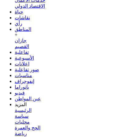
خدمات الأعمال
الاقتصاد الدولي
حياة
نقاشات
رأي
المناطق
+
جازان
القصيم
تفاعلية
الأسبوعية
اعلانات
صور تفاعلية
مناسبات
إنفوجراف
بانوراما
فيديو
عين المواطن
المزيد
الرئيسية
سياسة
محليات
الحج والعمرة
رياضة