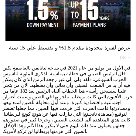
عرض لفترة محدودة مقدم 1.5% و تقسيط علي 15 سنة
TMG
في الأول من يوليو من عام 2021 في ساحة تيانانمن بالعاصمة بكين
قال الرئيس الصيني في خطابة بمناسبة الذكرى المئوية لتأسيس
الحزب الشيوعي: «لقد ولى إلى غير رجعة الزمن الذي كان يمكن
فيه أن يداس الشعب الصيني وأن يعاني وأن يضطهد. الآن من يتجرأ
علينا سنسحق رأسه» هذا الخطاب ألقاه الرئيس بعد 182 عاما من
حرب الأفيون التي كانت بريطانيا تتاجر بها في الصين وسببت أضرارا
اجتماعية واقتصادية كبيرة، وعند أول محاولة للصين لمنع بيعها
ومصادرتها قامت الحرب التي هزمت فيها الصين، مما جعلها تضطر
لتوقيع (معاهدة نانجينغ) التي تنازلت فيها عن هونج كونج لبريطانيا.
كانت هذي المعاهدة ألما للشعب الصيني، وجرحا كبير في صدورهم
جعلهم يعملون منذ ذلك اليوم حتى لا يتكرر هذا الألم وهذا الإذلال.
الصين التي هزمتها بريطانيا لن تركع لأمريكا.