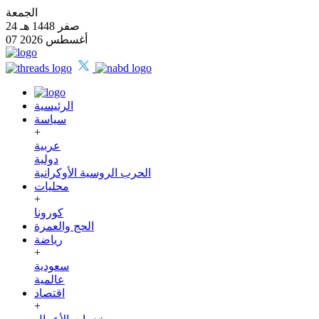
الجمعة
24 صفر 1448 هـ
07 أغسطس 2026
الرئيسية
سياسة
+
عربية
دولية
الحرب الروسية الأوكرانية
محليات
+
كورونا
الحج والعمرة
رياضة
+
سعودية
عالمية
اقتصاد
+