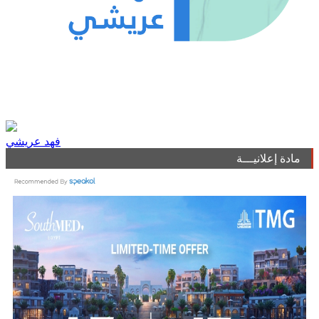
فهد عريشي
مادة إعلانيـــة