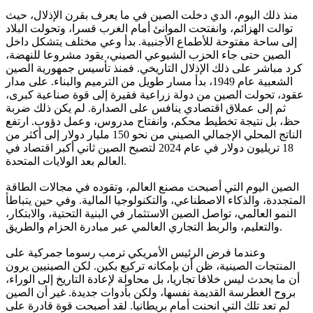
منذ ذلك اليوم، الدي دخلت الصين في ما يعرف بقرن الإذلال، حيث
توالت الهزائم، وانفتحت الموانئ أمام الغرب قسرا، وتحولت البلاد
إلى ساحة مفتوحة للأطماع الأجنبية. بدأ وعي مختلف يتشكل داخل
الصين حتى جاء الحزب الشيوعي الصيني، يقود مشروعا للنهضة،
كرد مباشر على ذلك الإذلال التاريخي. فمنذ تأسيس جمهورية الصين
الشعبية عام 1949، بدأ مسار طويل من الترميم والبناء. على مدار
عقود، تحولت الصين من دولة زراعية فقيرة إلى قوة صناعية كبرى،
ثم إلى عملاق اقتصادي ينافس على الصدارة. لم يكن ذلك ضربة
حظ، بل نتيجة تخطيط محكم، وانفتاح مدروس، وعمل دؤوب. ارتفع
الناتج المحلي الإجمالي الصيني من نحو 150 مليار دولار إلى أكثر من
18 تريليون دولار في عام 2024 لتصبح الصين ثاني أكبر اقتصاد في
العالم بعد الولايات المتحدة.
الصين اليوم التي أصبحت مصنع العالم، وتقوده في مجالات الطاقة
المتجددة، والذكاء الاصطناعي، والتكنولوجيا المالية. وفي حين يتباطأ
النمو العالمي، تواصل الصين الاستثمار في البنية التحتية، والابتكار،
والتعليم، والربط التجاري العالمي عبر مبادرة الحزام والطريق.
وعندما فرض الرئيس الأمريكي ترمب رسوما جمركية على
المنتجات الصينية، ظن أن بإمكانه تركيع بكين. لكن الصينيين يرون
أن ما يحدث ليس خلافا تجاريا، بل محاولة لإعادة التاريخ إلى الوراء،
بروح الغطرسة القديمة نفسها، ولكن بأدوات جديدة. غير أن الصين
لم تعد تلك التي انحنت أمام بريطانيا. لقد أصبحت قوة قادرة على