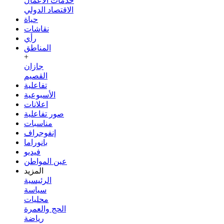
خدمات الأعمال
الاقتصاد الدولي
حياة
نقاشات
رأي
المناطق
+
جازان
القصيم
تفاعلية
الأسبوعية
اعلانات
صور تفاعلية
مناسبات
إنفوجراف
بانوراما
فيديو
عين المواطن
المزيد
الرئيسية
سياسة
محليات
الحج والعمرة
رياضة