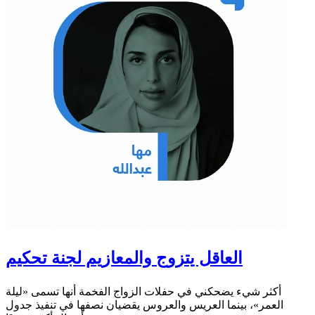
العاقل يتزوج والمعازيم لجنة تحكيم
أكثر شيء يضحكني في حفلات الزواج الفخمة أنها تسمى «ليلة
العمر»، بينما العريس والعروس يقضيان نصفها في تنفيذ جدول