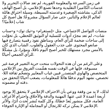
في زمن السرعة والمعلومة الفورية، لم تعد صالات التحرير ولا
عدسات الكاميرا التقليدية وحدها تصنع الإعلامي، بل أصبح الهاتف
الذكي، بشاشته الصغيرة وعدسته البسيطة، وسيلة اختراق هائلة
لعالم الإعلام والتأثير، حتى صار السؤال مشروعًا: هل أصبح كل
شاب إعلاميًا؟
منصات التواصل الاجتماعي، مثل «إنستغرام» و«تيك توك» و«سناب
شات»، لم تعد مجرّد أدوات للتسلية أو التوثيق اللحظي، بل تحوّلت
إلى ساحات ضخمة للرأي العام، ومناطق نفوذ رقمية يتصارع فيها
صانعو المحتوى على جذب العقول والقلوب. الشاب الذي كان
بالأمس مجرد مستهلك للخبر أصبح اليوم ناقلا، ومؤثرا، بل مشكّلا
للرأي الجمعي أحيانًا.
وعلى الرغم من أن هذه التحولات منحت حرية التعبير فرصة غير
مسبوقة، فإنها في الوقت نفسه هشّمت الفروق بين الإعلامي
المتخصص والهاوي المتصدر. فبين غياب المعايير وتضخّم ثقافة اللا-
تخصص، نشهد اليوم تدفقًا هائلًا للمعلومات، يصعب أحيانًا التحقق من
دقته أو مضمونه.
لذلك، لا بد من وقفة ووعي بأن الاحتراف الإعلامي لا يتحقق إلا بوجود
أربعة أعمدة لا غنى عنها: المهنية والدقة والأخلاق واحترام الأعراف
العامة، فكل منشور يُعدّ خطابًا، وكل كلمة تُنشر تُحدث أثرًا، والأثر
الإعلامي لا يمكن تركه للارتجال أو المجاملة أو الإثارة الجوفاء.