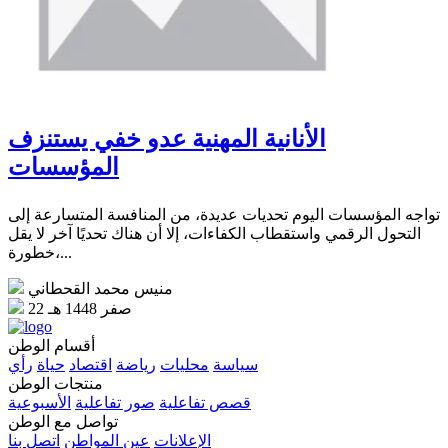
الأنانية المهنية عدو خفي يستنزف
المؤسسات
تواجه المؤسسات اليوم تحديات عديدة، من المنافسة المتسارعة إلى
التحول الرقمي واستقطاب الكفاءات، إلا أن هناك تحديًا آخر لا يقل
خطورة،...
منيس محمد القحطاني
22 صفر 1448 هـ
أقسام الوطن
سياسة
محليات
رياضة
اقتصاد
حياة
رأي
منتجات الوطن
قصص تفاعلية
صور تفاعلية
الأسبوعية
تواصل مع الوطن
الإعلانات
عين المواطن
اتصل بنا