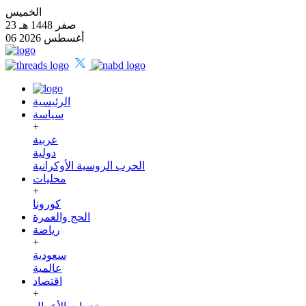
الخميس
23 صفر 1448 هـ
06 أغسطس 2026
الرئيسية
سياسة
+
عربية
دولية
الحرب الروسية الأوكرانية
محليات
+
كورونا
الحج والعمرة
رياضة
+
سعودية
عالمية
اقتصاد
+