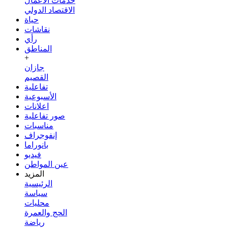
خدمات الأعمال
الاقتصاد الدولي
حياة
نقاشات
رأي
المناطق
+
جازان
القصيم
تفاعلية
الأسبوعية
اعلانات
صور تفاعلية
مناسبات
إنفوجراف
بانوراما
فيديو
عين المواطن
المزيد
الرئيسية
سياسة
محليات
الحج والعمرة
رياضة