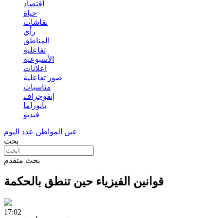
اقتصاد
حياة
نقاشات
رأي
المناطق
تفاعلية
الأسبوعية
اعلانات
صور تفاعلية
مناسبات
إنفوجراف
بانوراما
فيديو
عين المواطن
عدد اليوم
بحث
بحث متقدم
قوانين الفيزياء حين تنطق بالحكمة
17:02