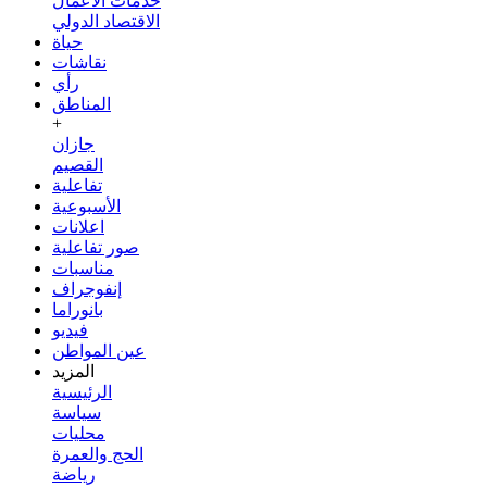
خدمات الأعمال
الاقتصاد الدولي
حياة
نقاشات
رأي
المناطق
+
جازان
القصيم
تفاعلية
الأسبوعية
اعلانات
صور تفاعلية
مناسبات
إنفوجراف
بانوراما
فيديو
عين المواطن
المزيد
الرئيسية
سياسة
محليات
الحج والعمرة
رياضة