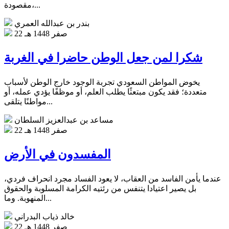
مقصودة،...
بندر بن عبدالله العمري
22 صفر 1448 هـ
شكرا لمن جعل الوطن حاضرا في الغربة
يخوض المواطن السعودي تجربة الوجود خارج الوطن لأسباب
متعددة؛ فقد يكون مبتعثًا يطلب العلم، أو موظفًا يؤدي عمله، أو
مواطنًا يتلقى...
مساعد بن عبدالعزيز السلطان
22 صفر 1448 هـ
المفسدون في الأرض
عندما يأمن الفاسد من العقاب، لا يعود الفساد مجرد انحراف فردي،
بل يصير اعتيادا يتنفس من رئتيه الكرامة المسلوبة والحقوق
المنهوبة. وما...
خالد ذياب البدراني
22 صفر 1448 هـ