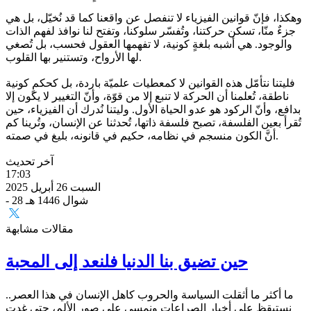
وهكذا، فإنّ قوانين الفيزياء لا تنفصل عن واقعنا كما قد نُخيّل، بل هي
جزءٌ منّا، تسكن حركتنا، وتُفسّر سلوكنا، وتفتح لنا نوافذ لفهم الذات
والوجود. هي أشبه بلغةٍ كونية، لا تفهمها العقول فحسب، بل تُصغي
لها الأرواح، وتستنير بها القلوب.
فليتنا نتأمّل هذه القوانين لا كمعطيات علميّة باردة، بل كحكمٍ كونية
ناطقة، تُعلمنا أن الحركة لا تنبع إلا من قوّة، وأنّ التغيير لا يكون إلا
بدافع، وأنّ الركود هو عدو الحياة الأول. وليتنا نُدرك أن الفيزياء، حين
تُقرأ بعين الفلسفة، تصبح فلسفة ذاتها، تُحدثنا عن الإنسان، وتُرينا كم
أنَّ الكون منسجم في نظامه، حكيم في قانونه، بليغ في صمته.
آخر تحديث
17:03
السبت 26 أبريل 2025
- 28 شوال 1446 هـ
مقالات مشابهة
حين تضيق بنا الدنيا فلنعد إلى المحبة
ما أكثر ما أثقلت السياسة والحروب كاهل الإنسان في هذا العصر..
نستيقظ على أخبار الصراعات ونمسي على صور الألم، حتى غدت