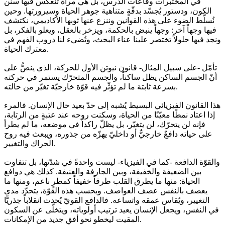
في المختبرات وقاعات الدرس، بل هي مرآة تنعكس فيها سنن
الكون، ودستور يُجسّد بدقّةٍ متناهية جوهر الحياة وسيرورتها. وحين
نُسلّط الضوء على هذه القوانين وننزع عنها ثوبها الأكاديمي، نكتشف
فيها وجهاً آخر: وجهاً ينبض بالحكمة، ويزخر بالعقل، ويعلو بالفكر، بل
ونجد فيها حلولاً تختصر علينا عناء البحث، وتُضيء لنا دروب الفهم في
معترك الحياة.
تأمّل -على سبيل المثال- قانون نيوتن الأول للحركة، الذي ينصُّ على
أنّ الجسم الساكن يظل ساكناً، والجسم المتحرّك يستمر في حركته
بسرعة ثابتة ما لم تؤثّر فيه قوّة خارجيّة تغيّر من حالته.
هذا القانون الفيزيائي البسيط يُشبه إلى حدّ بعيد حال الإنسان. فالمرء
إذا اعتاد نمطًا معيّنًا من الحياة، وسكنت روحه عند عتبةٍ من الرتابة،
فإنه لن يتحرّك، لن يتغيّر، بل يظلّ راكداً في موضعه، ما لم يطرأ
على حياته دافعٌ خارجيٌّ أو داخليّ يهزّه من جذوره، ويبعث فيه روح
الحراك والتغيير.
والقوّة الدافعة -كما في الفيزياء- ليست واحدةً في شدّتها، بل تتفاوت
بين الضعيفة والخفيفة، وبين الجارفة والعنيفة. كذلك هي دوافع
الحياة: منها ما يطرق القلب طرقاً خفيفاً كمطرٍ ناعم، ومنها ما
يعصف بالنفس عصف العواصف. وبحسب هذه القوّة، يتحدّد مدى
التغيير، ويُقاس عمقه واتساعه. فالدافع القويّ يُحدث انقلاباً جذريًّا
في النفس، ويجعل الإنسان يعيد ترتيب أولوياته، ويتخلّى عن السكون
المقيت ليخطو نحو أفقٍ جديد من الإمكانات.