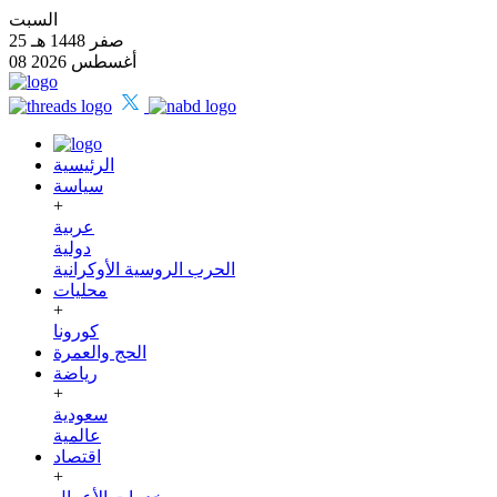
السبت
25 صفر 1448 هـ
08 أغسطس 2026
الرئيسية
سياسة
+
عربية
دولية
الحرب الروسية الأوكرانية
محليات
+
كورونا
الحج والعمرة
رياضة
+
سعودية
عالمية
اقتصاد
+