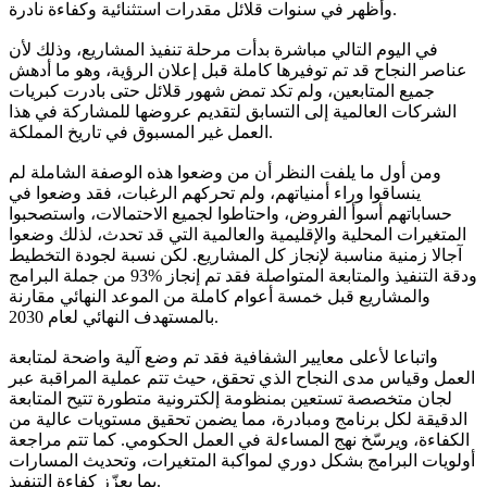
وأظهر في سنوات قلائل مقدرات استثنائية وكفاءة نادرة.
في اليوم التالي مباشرة بدأت مرحلة تنفيذ المشاريع، وذلك لأن
عناصر النجاح قد تم توفيرها كاملة قبل إعلان الرؤية، وهو ما أدهش
جميع المتابعين، ولم تكد تمض شهور قلائل حتى بادرت كبريات
الشركات العالمية إلى التسابق لتقديم عروضها للمشاركة في هذا
العمل غير المسبوق في تاريخ المملكة.
ومن أول ما يلفت النظر أن من وضعوا هذه الوصفة الشاملة لم
ينساقوا وراء أمنياتهم، ولم تحركهم الرغبات، فقد وضعوا في
حساباتهم أسوأ الفروض، واحتاطوا لجميع الاحتمالات، واستصحبوا
المتغيرات المحلية والإقليمية والعالمية التي قد تحدث، لذلك وضعوا
آجالا زمنية مناسبة لإنجاز كل المشاريع. لكن نسبة لجودة التخطيط
ودقة التنفيذ والمتابعة المتواصلة فقد تم إنجاز %93 من جملة البرامج
والمشاريع قبل خمسة أعوام كاملة من الموعد النهائي مقارنة
بالمستهدف النهائي لعام 2030.
واتباعا لأعلى معايير الشفافية فقد تم وضع آلية واضحة لمتابعة
العمل وقياس مدى النجاح الذي تحقق، حيث تتم عملية المراقبة عبر
لجان متخصصة تستعين بمنظومة إلكترونية متطورة تتيح المتابعة
الدقيقة لكل برنامج ومبادرة، مما يضمن تحقيق مستويات عالية من
الكفاءة، ويرسّخ نهج المساءلة في العمل الحكومي. كما تتم مراجعة
أولويات البرامج بشكل دوري لمواكبة المتغيرات، وتحديث المسارات
بما يعزّز كفاءة التنفيذ.