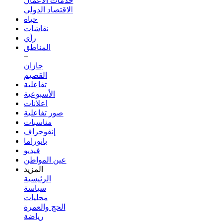
خدمات الأعمال
الاقتصاد الدولي
حياة
نقاشات
رأي
المناطق
+
جازان
القصيم
تفاعلية
الأسبوعية
اعلانات
صور تفاعلية
مناسبات
إنفوجراف
بانوراما
فيديو
عين المواطن
المزيد
الرئيسية
سياسة
محليات
الحج والعمرة
رياضة