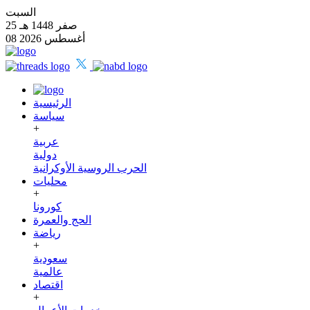
السبت
25 صفر 1448 هـ
08 أغسطس 2026
الرئيسية
سياسة
+
عربية
دولية
الحرب الروسية الأوكرانية
محليات
+
كورونا
الحج والعمرة
رياضة
+
سعودية
عالمية
اقتصاد
+