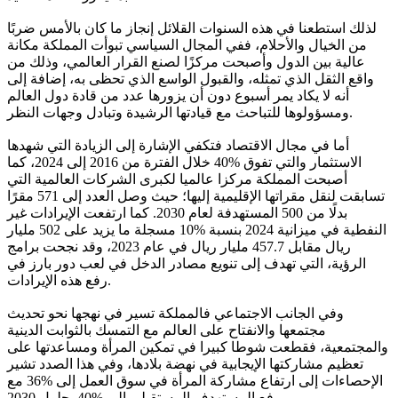
لذلك استطعنا في هذه السنوات القلائل إنجاز ما كان بالأمس ضربًا
من الخيال والأحلام، ففي المجال السياسي تبوأت المملكة مكانة
عالية بين الدول وأصبحت مركزًا لصنع القرار العالمي، وذلك من
واقع الثقل الذي تمثله، والقبول الواسع الذي تحظى به، إضافة إلى
أنه لا يكاد يمر أسبوع دون أن يزورها عدد من قادة دول العالم
ومسؤولوها للتباحث مع قيادتها الرشيدة وتبادل وجهات النظر.
أما في مجال الاقتصاد فتكفي الإشارة إلى الزيادة التي شهدها
الاستثمار والتي تفوق %40 خلال الفترة من 2016 إلى 2024، كما
أصبحت المملكة مركزا عالميا لكبرى الشركات العالمية التي
تسابقت لنقل مقراتها الإقليمية إليها؛ حيث وصل العدد إلى 571 مقرًا
بدلًا من 500 المستهدفة لعام 2030. كما ارتفعت الإيرادات غير
النفطية في ميزانية 2024 بنسبة %10 مسجلة ما يزيد على 502 مليار
ريال مقابل 457.7 مليار ريال في عام 2023، وقد نجحت برامج
الرؤية، التي تهدف إلى تنويع مصادر الدخل في لعب دور بارز في
رفع هذه الإيرادات.
وفي الجانب الاجتماعي فالمملكة تسير في نهجها نحو تحديث
مجتمعها والانفتاح على العالم مع التمسك بالثوابت الدينية
والمجتمعية، فقطعت شوطا كبيرا في تمكين المرأة ومساعدتها على
تعظيم مشاركتها الإيجابية في نهضة بلادها، وفي هذا الصدد تشير
الإحصاءات إلى ارتفاع مشاركة المرأة في سوق العمل إلى %36 مع
رفع المستهدف المستقبلي إلى %40 بحلول 2030.