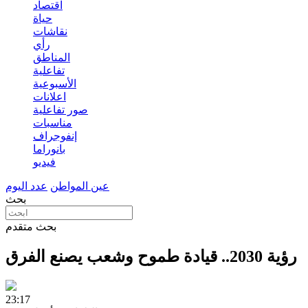
اقتصاد
حياة
نقاشات
رأي
المناطق
تفاعلية
الأسبوعية
اعلانات
صور تفاعلية
مناسبات
إنفوجراف
بانوراما
فيديو
عين المواطن
عدد اليوم
بحث
بحث متقدم
رؤية 2030.. قيادة طموح وشعب يصنع الفرق
23:17