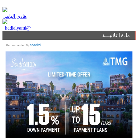
هادي اليامي
_hadialyami@
مادة إعلانيـــة