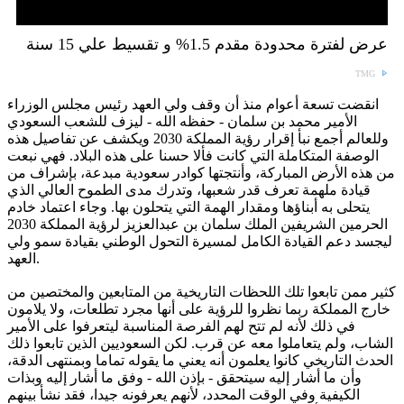
عرض لفترة محدودة مقدم 1.5% و تقسيط علي 15 سنة
TMG
انقضت تسعة أعوام منذ أن وقف ولي العهد رئيس مجلس الوزراء
الأمير محمد بن سلمان - حفظه الله - ليزف للشعب السعودي
وللعالم أجمع نبأ إقرار رؤية المملكة 2030 ويكشف عن تفاصيل هذه
الوصفة المتكاملة التي كانت فألا حسنا على هذه البلاد. فهي نبعت
من هذه الأرض المباركة، وأنتجتها كوادر سعودية مبدعة، بإشراف من
قيادة ملهمة تعرف قدر شعبها، وتدرك مدى الطموح العالي الذي
يتحلى به أبناؤها ومقدار الهمة التي يتحلون بها. وجاء اعتماد خادم
الحرمين الشريفين الملك سلمان بن عبدالعزيز لرؤية المملكة 2030
ليجسد دعم القيادة الكامل لمسيرة التحول الوطني بقيادة سمو ولي
العهد.
كثير ممن تابعوا تلك اللحظات التاريخية من المتابعين والمختصين من
خارج المملكة ربما نظروا للرؤية على أنها مجرد تطلعات، ولا يلامون
في ذلك لأنه لم تتح لهم الفرصة المناسبة ليتعرفوا على الأمير
الشاب، ولم يتعاملوا معه عن قرب. لكن السعوديين الذين تابعوا ذلك
الحدث التاريخي كانوا يعلمون أنه يعني ما يقوله تماما وبمنتهى الدقة،
وأن ما أشار إليه سيتحقق - بإذن الله - وفق ما أشار إليه وبذات
الكيفية وفي الوقت المحدد، لأنهم يعرفونه جيدا، فقد نشأ بينهم