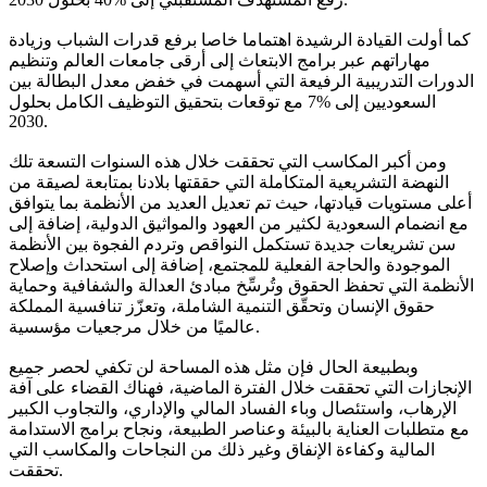
كما أولت القيادة الرشيدة اهتماما خاصا برفع قدرات الشباب وزيادة
مهاراتهم عبر برامج الابتعاث إلى أرقى جامعات العالم وتنظيم
الدورات التدريبية الرفيعة التي أسهمت في خفض معدل البطالة بين
السعوديين إلى %7 مع توقعات بتحقيق التوظيف الكامل بحلول
2030.
ومن أكبر المكاسب التي تحققت خلال هذه السنوات التسعة تلك
النهضة التشريعية المتكاملة التي حققتها بلادنا بمتابعة لصيقة من
أعلى مستويات قيادتها، حيث تم تعديل العديد من الأنظمة بما يتوافق
مع انضمام السعودية لكثير من العهود والمواثيق الدولية، إضافة إلى
سن تشريعات جديدة تستكمل النواقص وتردم الفجوة بين الأنظمة
الموجودة والحاجة الفعلية للمجتمع، إضافة إلى استحداث وإصلاح
الأنظمة التي تحفظ الحقوق وتُرسِّخ مبادئ العدالة والشفافية وحماية
حقوق الإنسان وتحقّق التنمية الشاملة، وتعزّز تنافسية المملكة
عالميًا من خلال مرجعيات مؤسسية.
وبطبيعة الحال فإن مثل هذه المساحة لن تكفي لحصر جميع
الإنجازات التي تحققت خلال الفترة الماضية، فهناك القضاء على آفة
الإرهاب، واستئصال وباء الفساد المالي والإداري، والتجاوب الكبير
مع متطلبات العناية بالبيئة وعناصر الطبيعة، ونجاح برامج الاستدامة
المالية وكفاءة الإنفاق وغير ذلك من النجاحات والمكاسب التي
تحققت.