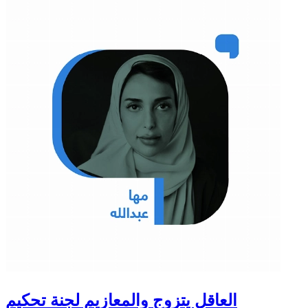
العاقل يتزوج والمعازيم لجنة تحكيم