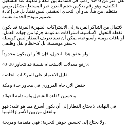
نقل أكثر من 3.800 راكب في الساعة بين مكة والمدينة عند التشغيل
الكثيف، وهو رقم يعكس حجم القدرة غير المستغلة بشكل يومي
منتظم. من هنا، يبدو أن التحدي الحقيقي ليس تقنياً، بل في إعادة
تصميم نموذج الخدمة نفسه.
الانتقال من التذاكر الفردية إلى الاشتراكات الشهرية المرنة قد يكون
نقطة التحول الأساسية. اشتراكات مدعومة جزئياً من جهات العمل،
أو باقات يومية وأسبوعية، يمكن أن تعيد تعريف القطار ليس كوسيلة
سفر موسمية، بل كـ«نظام نقل وظيفي».
ولو تحقق هذا التحول، فإن الأثر لن يكون محدوداً:
رفع معدلات الاستخدام بنسبة قد تتجاوز 30–40%
تقليل الاعتماد على المركبات الخاصة
خفض الازدحام المروري في محاور جدة ومكة
وتحسين كفاءة التشغيل واستدامة العوائد
في النهاية، لا يحتاج القطار إلى أن يكون أسرع مما هو عليه؛ فهو
بالفعل من بين الأسرع إقليمياً.
ولا يحتاج إلى تحسين جوهر التجربة؛ فهي متقدمة ومريحة.