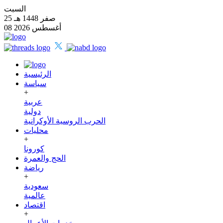
السبت
25 صفر 1448 هـ
08 أغسطس 2026
الرئيسية
سياسة
+
عربية
دولية
الحرب الروسية الأوكرانية
محليات
+
كورونا
الحج والعمرة
رياضة
+
سعودية
عالمية
اقتصاد
+