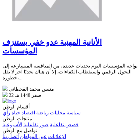
الأنانية المهنية عدو خفي يستنزف
المؤسسات
تواجه المؤسسات اليوم تحديات عديدة، من المنافسة المتسارعة إلى
التحول الرقمي واستقطاب الكفاءات، إلا أن هناك تحديًا آخر لا يقل
خطورة،...
منيس محمد القحطاني
22 صفر 1448 هـ
أقسام الوطن
سياسة
محليات
رياضة
اقتصاد
حياة
رأي
منتجات الوطن
قصص تفاعلية
صور تفاعلية
الأسبوعية
تواصل مع الوطن
الإعلانات
عين المواطن
اتصل بنا