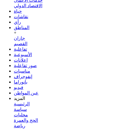
خدمات الأعمال
الاقتصاد الدولي
حياة
نقاشات
رأي
المناطق
+
جازان
القصيم
تفاعلية
الأسبوعية
اعلانات
صور تفاعلية
مناسبات
إنفوجراف
بانوراما
فيديو
عين المواطن
المزيد
الرئيسية
سياسة
محليات
الحج والعمرة
رياضة