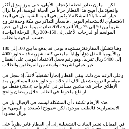
لكن... ما إن نغادر لحظة الإعجاب الأولى، حتى يبرز سؤال أكثر
واقعية: هل أصبح هذا القطار جزءاً من الحياة اليومية، أم ما يزال
خياراً استثنائياً؟ المشكلة لا تكمن في البنية التقنية، بل في البعد
الاقتصادي للاستخدام اليومي. فأسعار التذاكر بين مكة وجدة تتراوح
تقريباً بين 50 إلى 75 ريالاً للدرجة الاقتصادية، بينما تصل في بعض
المواسم أو الدرجات الأعلى إلى 150–300 ريال للرحلة الواحدة
حسب الوجهة والطلب.
وهنا تتشكل المفارقة: مستخدم يومي قد يدفع ما بين 100 إلى 180
ريالاً يومياً للتنقل ذهاباً وإياباً، ما يعني كلفة شهرية قد تتجاوز 4000
إلى 5400 ريال تقريباً، وهو رقم يجعل الاعتماد اليومي على القطار
غير عملي لشريحة واسعة من الموظفين والطلاب.
وعلى الرغم من ذلك، يبقى القطار إنجازاً تشغيلياً لافتاً، إذ سجل في
مواسم الذروة تشغيل آلاف الرحلات، وتجاوز عدد المسافرين منذ
الإطلاق حاجز 6.9 ملايين مسافر في عام واحد (2023) فقط، مع
ارتفاع ملحوظ في الطلب خلال رمضان والحج.
هذه الأرقام تكشف أن المشكلة ليست في الإقبال، بل في
الاستمرارية: فالطلب موجود، لكن «نموذج الاستخدام اليومي» ما
يزال محدوداً.
في المقابل، تشير البيانات التشغيلية إلى أن القطار قادر نظرياً على