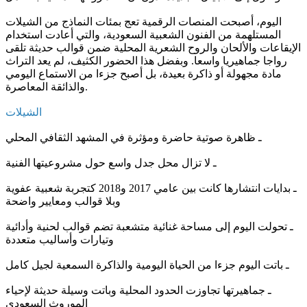
اليوم، أصبحت المنصات الرقمية تعج بمئات النماذج من الشيلات
المستلهمة من الفنون الشعبية السعودية، والتي أعادت استخدام
الإيقاعات والألحان والروح الشعرية المحلية ضمن قوالب حديثة تلقى
رواجا جماهيريا واسعا. وبفضل هذا الحضور الكثيف، لم يعد التراث
مادة مجهولة أو ذاكرة بعيدة، بل أصبح جزءا من الاستماع اليومي
والذائقة المعاصرة.
الشيلات
ـ ظاهرة صوتية حاضرة ومؤثرة في المشهد الثقافي المحلي
ـ لا تزال محل جدل واسع حول مشروعيتها الفنية
ـ بدايات انتشارها كانت بين عامي 2017 و2018 كتجربة شعبية عفوية
وبلا قوالب ومعايير واضحة
ـ تحولت اليوم إلى مساحة غنائية متشعبة تضم قوالب لحنية وأدائية
وتيارات وأساليب متعددة
ـ باتت اليوم جزءا من الحياة اليومية والذاكرة السمعية لجيل كامل
ـ جماهيرتها تجاوزت الحدود المحلية وباتت وسيلة حديثة لإحياء
الموروث السعودي