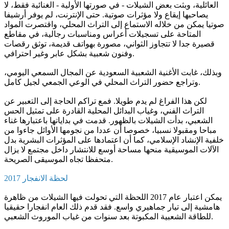
العائلية، وبثت بعض الشيلات - في صورتها الأولية - الغنائية فقط، لا
يصاحبها إيقاع ولا مؤثرات صوتية. حتى الإنترنت، لم يوفر أرشيفا
صوتيا يمكن من خلاله الاستماع إلى التراث المحلي، واقتصرت المواد
المتاحة على تسجيلات أعراس ومناسبات رجالية، في مقاطع
قصيرة جدا لا تتجاوز الثواني، مصورة بهواتف قديمة، توثق رقصات
وفنون شعبية بشكل عابر وغير احترافي.
وبذلك، غابت الأغنية الشعبية السعودية عن المجال السمعي اليومي،
وتراجع حضور التراث المحلي في الوعي الجمعي لجيل كامل.
لكن هذا الفراغ لم يدم طويلا. فمع تراكم الحاجة إلى التعبير عن
التراث الفني، وغياب البدائل المحلية القادرة على تمثيل الحس
الشعبي، بدأت الشيلات بالظهور. قدمت في بداياتها باعتبارها غناء
مباحا ومقبولا نسبيا، خصوصا أن عددا من نجومها الأوائل جاءوا من
خلفية الإنشاد الإسلامي، كما أن اعتمادها على المؤثرات البشرية بدل
الآلات الموسيقية منحها مساحة أوسع للانتشار داخل مجتمع لا يزال
متحفظا تجاه الموسيقى الصريحة.
2017 لحظة الانفجار
يمكن اعتبار عام 2017 اللحظة التي تحولت فيها الشيلات من ظاهرة
هامشية إلى تيار جماهيري واسع. فقد قدم ذلك العام انفجارا حقيقيا
للطاقة الشعبية المكبوتة بعد سنوات من غياب الموروث الشعبي.