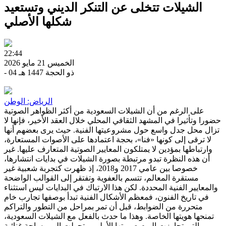
الشيلات تتخلى عن التنكر الديني وتستعيد
شكلها الأصلي
22:44
الخميس 21 مايو 2026
- 04 ذو الحجة 1447 هـ
الرياض: الوطن
على الرغم من أن الشيلات السعودية من أكثر الظواهر الصوتية
حضورا وتأثيرا في المشهد الثقافي المحلي خلال العقد الأخير، فإنها لا
تزال محل جدل واسع حول مشروعيتها الفنية. حيث يرى بعضهم أنها
لا ترقى إلى كونها «فنا»، بحجة اعتمادها على الأصوات المستعارة،
وارتباطها بمؤدين لا يمتلكون المعايير الصوتية المتعارف عليها. غير
أن هذه النظرة تبدو مرتبطة بصورة الشيلات في بدايات انتشارها،
خصوصا بين عامي 2017 و2018، إذ ظهرت كتجربة شعبية غير
مستقرة المعالم، تتسم بالعفوية وتفتقر إلى القوالب الواضحة
والمعايير الفنية المحددة. لكن هذا الارتباك في البدايات ليس استثناء
في تاريخ الفنون، فمعظم الأشكال الفنية تبدأ بوصفها تجارب خام
متحررة من الضوابط، قبل أن تمر بمراحل من التطور والتراكم
تمنحها هويتها الخاصة. وهذا ما حدث بالفعل مع الشيلات السعودية،
التي تجاوزت اليوم صورتها الأولى، وتحولت إلى مساحة غنائية