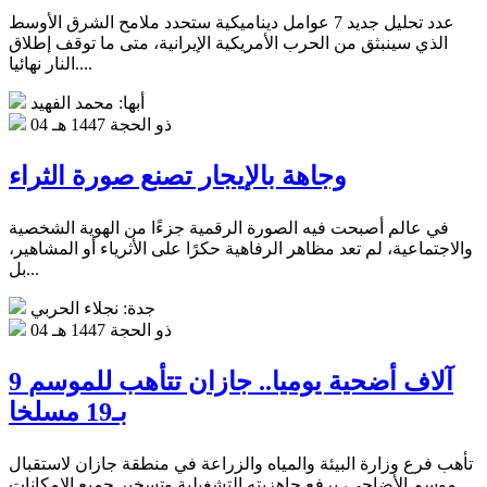
عدد تحليل جديد 7 عوامل ديناميكية ستحدد ملامح الشرق الأوسط
الذي سينبثق من الحرب الأمريكية الإيرانية، متى ما توقف إطلاق
النار نهائيا....
أبها: محمد الفهيد
04 ذو الحجة 1447 هـ
وجاهة بالإيجار تصنع صورة الثراء
في عالم أصبحت فيه الصورة الرقمية جزءًا من الهوية الشخصية
والاجتماعية، لم تعد مظاهر الرفاهية حكرًا على الأثرياء أو المشاهير،
بل...
جدة: نجلاء الحربي
04 ذو الحجة 1447 هـ
9 آلاف أضحية يوميا.. جازان تتأهب للموسم
بـ19 مسلخا
تأهب فرع وزارة البيئة والمياه والزراعة في منطقة جازان لاستقبال
موسم الأضاحي، برفع جاهزيته التشغيلية وتسخير جميع الإمكانات