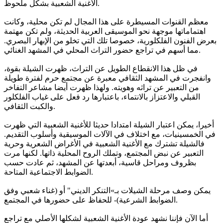
الأغنية الشعبية بشكل ملحوظ.
معظم القنوات المسيطرة على هذا المجال لم تكن محلية، وكانت
اهتماماتها موجهة نحو الموسيقى العربية الحديثة، ولم تكن مهتمة
بعرض الفنون الفلكلورية، خصوصا تلك التي تخلو من الإبهار البصري.
مما أسهم في تراجع حضور التراث المحلي في المشهد الغنائي.
في ظل هذا الانقطاع الطويل عن التراث، ظهرت الشيلة بقوة،
وانفجرت في المشهد الثقافي معبرة عن مجتمع حرم لفترة طويلة
من التعبير عن تراثه وهويته. ولهذا ظهرت أيضا مشاعر التفاخر
القبلي والاعتزاز بالانتماء، باعتبارها رد فعل على غياب الفلكلور
والكبت الثقافي.
أخيرا، يمكن اعتبار الشيلة امتدادا حديثا للأغنية الشعبية التي ظهرت
في الخمسينيات، مع اختلاف في الآلات الموسيقية وأسلوب التقديم.
فالشيلة تشترك مع الأغنية الشعبية في الأغراض الشعرية وحرية
التعبير عن نبض المجتمع، وتملك الروح المحلية ذاتها. لكنها مرت
بظروف ومراحل قاسية، أبعدتها عن المشهد، ثم عادت حسب
الضوابط الاجتماعية المتاحة.
يمكن وصف مرحلة الشيلات بـ»التنكر الديني" أو (غناء شعبي وفق
الضوابط الشرعية)- للحفاظ على حضورها في المجتمع.
أما الآن فإننا نشهد عودة الأغنية الشعبية لشكلها الأصلي مع تراجع