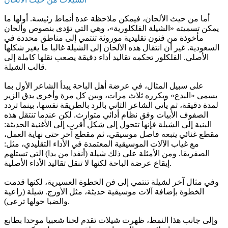
أما من حيث الألحان، فيمكن ملاحظة عدة أنماط رئيسة. أولها ما
يمكن تسميته «الشيلة الفلكلورية»، وهي التي تؤدى بنصوص وألحان
مأخوذة من فنون تقليدية موروثة تنتمي إلى مناطق محددة في
السعودية. غير أن انتقال هذه الألحان إلى الشيلة غالبا ما يغير شكلها
الأصلي. الفلكلور تحكمه تقاليد أداء دقيقة يصعب نقلها كاملة إلى
قالب الشيلة.
على سبيل المثال، في عرضة أهل الباحة يبدأ الشاعر الأول بما
يسمى «البدع» ويكرره ثلاث مرات، وبين كل مرة وأخرى يدق الزير
لمدة دقيقة، ثم يأتي الشاعر الثاني بالرد بالطريقة نفسها، بينما تردد
الصفوف الأبيات وفق نظام أدائي متوارث. لكن عندما تنتقل هذه
البنية إلى الشيلة فإنها تتحول إلى شكل أقرب إلى الأغنية الحديثة:
مقطع غنائي يتبعه فاصل موسيقي، ثم مقطع آخر حتى نهاية العمل،
مع غياب الآلات الموسيقية المعتمدة في الأداء التقليدي، مثل:
الصفريقا. ومن الأمثلة على ذلك شيلة (أنفدا من بدا) التي تستلهم
إيقاع عرضة الباحة لكنها لا تنقل تقاليد الأداء الأصلية.
وفي مثال آخر لشيلة تنتمي إلى فن الخطوة العسيرية، لكنها قدمت
الخطوة بإضافة آلات موسيقية حديثة، مثل الأورج. شيلة (راعية
والضبا حولها ترعى).
وإلى جانب هذا النمط، ظهرت شيلات تقدم لحنا شعبيا موحدا بطابع