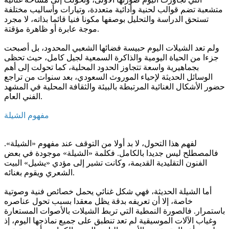
متشعبة تضم قوالب لحنية وأدائية متعددة، وتيارات وأساليب مختلفة
تستحق الدراسة والتحليل بوصفها مكونا فنيا قائما بذاته، لا مجرد
موجة عابرة أو ظاهرة مؤقتة.
ولم تعد الشيلات اليوم حبيسة فضائها الشعبي المحدود، بل أصبحت
جزءا من الحياة اليومية والذاكرة السمعية لجيل كامل، حيث تحظى
بجماهيرية واسعة تتجاوز الحدود المحلية، كما تحولت إلى أهم
الوسائل الحديثة لإحياء الموروث السعودي، بعد سنوات من تراجع
حضور الأشكال الغنائية المرتبطة بالبيئة والثقافة المحلية في المشهد
الفني العام.
مفهوم الشيلة
لفهم هذا التحول، لا بد أولا من التوقف عند مفهوم «الشيلة».
فالمصطلح ليس جديدا بالكامل. فكلمة «الشيلة» موجودة في بعض
الفنون التقليدية القديمة، وكانت تشير إلى مؤدي «يشيل» البيت
الشعري ويقوم بغنائه.
أما الشيلة الحديثة، فهي شكل غنائي يحمل خصائص فنية وصوتية
خاصة، إلا أن تعريفه بدقة يظل معقدا بسبب تحول عناصره
باستمرار. فالصورة النمطية التي تربط الشيلات بالأصوات المستعارة
وغياب الآلات الموسيقية لم تعد تنطبق على جميع نماذجها اليوم، إذ