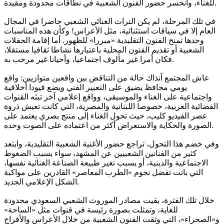
للغناء، وانحسر حضور الفنون الشعبية في نطاقات محدودة ومقيدة.
في تلك المرحلة، لم يكن التراث الغنائي الشعبي حاضرا في المجال
العام إلا في سياقات استثنائية، مثل الأعراس! وكأن هذه المناسبات
وحدها تمنح الفنون التقليدية «مبررا» للظهور. أما إقامة الحفلات
الشعبية أو تقديم الفنون المحلية باعتبارها نشاطا ثقافيا مستقلا،
فكان أمرا غير مألوف اجتماعيا، وأحيانا غير مرحب به.
عاش المجتمع آنذاك حالة من التناقض بين واقعين متوازيين: واقع
يومي محافظ يضيق على التعبير الفني ويضع قيودا أخلاقية
واجتماعية على الغناء والموسيقى، وواقع إعلامي آخر تبثه القنوات
الفضائية العربية، خصوصا اللبنانية والمصرية، التي كانت تعيش ذروة
عصر الفيديو كليب، حيث تحول الغناء إلى منتج بصري يعتمد على
الصورة والحكاية والاستعراض أكثر من اعتماده على الصوت وحده.
وفي خضم هذا التحول، تراجع حضور الأغنية الشعبية التقليدية، وابتعد
كثير من الفنانين الشعبيين عن المشهد، سواء بسبب الضغوط
الاجتماعية والدينية، أو بسبب تغير طبيعة الصناعة الغنائية نفسها،
التي باتت تفضل نجوم «الطرب المعاصر» القادرين على مواكبة
الشكل الإعلامي الجديد.
خلال تلك الفترة، بقيت مصادر الموروث الشعبي السعودي محدودة
للغاية، وتمثلت بصورة رئيسة في قنوات مثل «الساحة»
و«الصحراء»، التي وثقت الفنون الشعبية من خلال الأعراس والأفراح