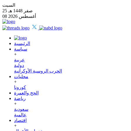
السبت
25 صفر 1448 هـ
08 أغسطس 2026
الرئيسية
سياسة
+
عربية
دولية
الحرب الروسية الأوكرانية
محليات
+
كورونا
الحج والعمرة
رياضة
+
سعودية
عالمية
اقتصاد
+