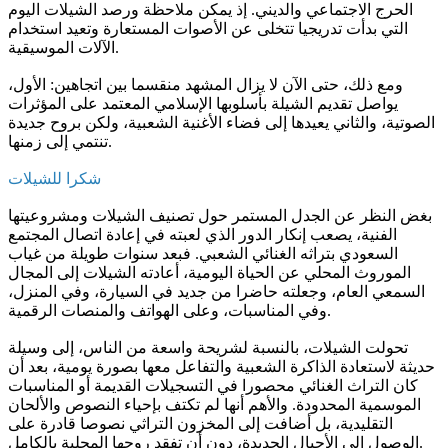
الحرج الاجتماعي والديني. إذ يمكن ملاحظة ورصد الشيلات اليوم
التي بدأت تدريجيا تتخلى عن الأصوات المستعارة وتعيد استخدام
الآلات الموسيقية.
ومع ذلك، حتى الآن لا يزال المشهد منقسما بين اتجاهين: الأول،
يواصل تقديم الشيلة بأسلوبها الإسلامي المعتمد على المؤثرات
الصوتية، والثاني يعيدها إلى فضاء الأغنية الشعبية، ولكن بروح جديدة
تنتمي إلى زمنها.
شكرا للشيلات
بغض النظر عن الجدل المستمر حول تصنيف الشيلات ومشروعيتها
الفنية، يصعب إنكار الدور الذي لعبته في إعادة اتصال المجتمع
السعودي بتراثه الغنائي الشعبي. فبعد سنوات طويلة من غياب
الموروث المحلي عن الحياة اليومية، أعادته الشيلات إلى المجال
السمعي العام، وجعلته حاضرا من جديد في السيارة، وفي المنزل،
وفي المناسبات، وعلى الهواتف والمنصات الرقمية.
تحولت الشيلات، بالنسبة لشريحة واسعة من الناس، إلى وسيلة
حديثة لاستعادة الذاكرة الشعبية والتفاعل معها بصورة يومية، بعد أن
كان التراث الغنائي محصورا في التسجيلات القديمة أو المناسبات
الموسمية المحدودة. والأهم أنها لم تكتف بإحياء النصوص والألحان
التقليدية، بل أضافت إلى المخزون التراثي نصوصا قادرة على
الوصول إلى الأجيال الجديدة، دون أن تفقد روحها المحلية بالكامل.