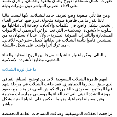
ظهرت أعمال تستخدم الأورج والناي والعود والكمان، وأخرى تعتمد
على الأداء الصوتي المباشر دون مؤثرات بديلة.
ومن هنا تأتي صعوبة وضع تعريف جامد للشيلات، لأنها ليست قالبا
ثابتا بقدر ما هي ظاهرة صوتية متحولة، تبرز فيها عناصر الغناء
الشعبي بشكل واضح في الكلمات والألحان، لإضافة إلى تداخلها مع
أسلوب «الأنشودة الإسلامية». التي تعد الراعي الرسمي لـ«الأصوات
المستعارة والتأثيرات الصوتية البشرية»، ولأن عددا لا يستهان به من
المنشدين قاموا بتأدية الشيلات في بداياتها كبديل «شرعي» للأغاني.
مما ترك أثرا واضحا على شكل «الشيلة«.
وبالتالي، يمكن اعتبار «الشيلة» مزيجا بين الروح المحلية والغناء
الشعبي، وطابع الأنشودة الإسلامية.
ما قبل ثورة الشيلات
لفهم ظاهرة الشيلات السعودية، لا بد من توضيح السياق الثقافي
الذي سبق انفجارها الجماهيري. فقد جاءت الشيلات في مرحلة شهد
فيها المجتمع السعودي حالة من الانكماش الفني، تزامنت مع صعود
موجة التشدد الديني التي تعد الغناء والموسيقى ممارسات محرمة
وغير مقبولة اجتماعيا، وهو ما انعكس على الحياة الفنية بشكل
مباشر.
تراجعت الحفلات الموسيقية، وضاقت المساحات العامة المخصصة