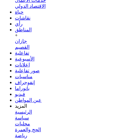
خدمات الأعمال
الاقتصاد الدولي
حياة
نقاشات
رأي
المناطق
+
جازان
القصيم
تفاعلية
الأسبوعية
اعلانات
صور تفاعلية
مناسبات
إنفوجراف
بانوراما
فيديو
عين المواطن
المزيد
الرئيسية
سياسة
محليات
الحج والعمرة
رياضة