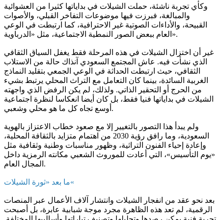
وكأي تجربة ناشئة، حملت الشيلات في بداياتها كثيرا من العشوائية
والمبالغة، فبرزت فيها موضوعات التفاخر القبلي، والأصوات
القبيحة، والأداءات الصوتية غير الاحترافية، كما ارتبطت في الوعي
العام ببعض الصور النمطية الاجتماعية، مثل «الدرباوية».
غير أن اختزال الشيلات في هذه المرحلة فقط يغفل السياق الثقافي
الذي نشأت فيه. عاش المجتمع السعودي آنذاك حالة من الاستلاب
الثقافي، حيث ارتبطت الحداثة في الوعي الجمعي بتقليد النماذج
الغربية السائدة، بينما كان التعامل مع التراث المحلي يرتبط بشيء
من الحرج أو التحقير الذاتي. ولذلك، لم يكن الرفض الذي واجهته
الشيلات في بداياتها فنيا فقط، بل كان أيضا انعكاسا لنظرة اجتماعية
أوسع تجاه كل ما هو محلي وشعبي.
ولم يبدأ هذا التصور بالتغيير إلا مع صعود خطاب الاعتزاز بالهوية
السعودية، وما رافق رؤية 2030 من اهتمام متزايد بالثقافة المحلية،
وإعادة إحياء الفنون التراثية، وظهور مناسبات وطنية وثقافية مثل
«يوم التأسيس»، التي أعادت للموروث الشعبي مكانته الرمزية داخل
المجال العام.
ما بعد «ثورة الشيلات«
بعد نحو عقد من انفجار الشيلات وانتشار آلاف الأعمال عبر المنصات
الرقمية، لم تعد هذه الظاهرة مجرد موجة شبابية عابرة، بل أصبحت
تجربة فنية يمكن رصدها وتحليلها وتصنيف تياراتها وأساليبها المختلفة.