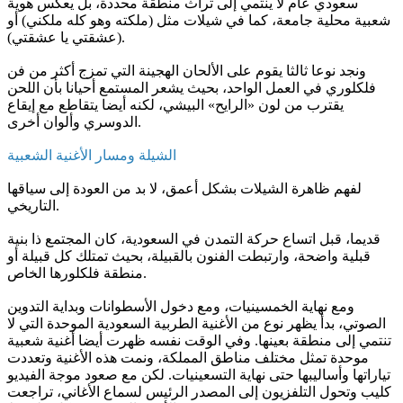
سعودي عام لا ينتمي إلى تراث منطقة محددة، بل يعكس هوية
شعبية محلية جامعة، كما في شيلات مثل (ملكته وهو كله ملكني) أو
(عشقتي يا عشقتي).
ونجد نوعا ثالثا يقوم على الألحان الهجينة التي تمزج أكثر من فن
فلكلوري في العمل الواحد، بحيث يشعر المستمع أحيانا بأن اللحن
يقترب من لون «الرايح» البيشي، لكنه أيضا يتقاطع مع إيقاع
الدوسري وألوان أخرى.
الشيلة ومسار الأغنية الشعبية
لفهم ظاهرة الشيلات بشكل أعمق، لا بد من العودة إلى سياقها
التاريخي.
قديما، قبل اتساع حركة التمدن في السعودية، كان المجتمع ذا بنية
قبلية واضحة، وارتبطت الفنون بالقبيلة، بحيث تمتلك كل قبيلة أو
منطقة فلكلورها الخاص.
ومع نهاية الخمسينيات، ومع دخول الأسطوانات وبداية التدوين
الصوتي، بدأ يظهر نوع من الأغنية الطربية السعودية الموحدة التي لا
تنتمي إلى منطقة بعينها. وفي الوقت نفسه ظهرت أيضا أغنية شعبية
موحدة تمثل مختلف مناطق المملكة، ونمت هذه الأغنية وتعددت
تياراتها وأساليبها حتى نهاية التسعينيات. لكن مع صعود موجة الفيديو
كليب وتحول التلفزيون إلى المصدر الرئيس لسماع الأغاني، تراجعت