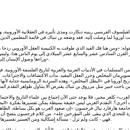
 بقوله: «ومن هنا فك القيد الذي طوقت به الكنيسة العقل الأوروبي ردحا 
اخر القرن السادس عشر والسابع عشر الميلادي إلى يوم الناس هذا، وليس 
وراءها وصول الإنسان إلى الابتكارات الهائلة التي نشهدها في الحاضر وآخرها الذكاء الاصطناعي».
 من المسلمات في الأدبيات العربية والغربية لتاريخ الفلسفة الأوروبية
السوبرمان المخلص وحرر العقل المقيد. بدأت الاكتشافات والاختراعات. ت
خ أوروبا في «البطل المخلص». وهذه السردية الرومانسية جذابة لأنها سهل
ب» كلغز محير، فلا يوجد حتى الآن إجماع بين علماء التاريخ والاجتماع 
ت أخرى؟. التقدم الغربي ليس حقيقة بسيطة يمكن تفسيرها بفكرة «البطل 
جامعة هارفارد نيال فرجسون: «إن صعود الغرب هو بكل بساطة، الظاهرة ال
 إثارة للتحدي الذي يبقى على المؤرخين حله». من كلام فرجسون يتضح 
فهي - كانت ولم تزل - مسألة إِشكالية ومن العسير تفسيرها بفكرة وجود البطل المحرر الذي يلعب دورا يشبه دور الأنبياء المعلمين.
ية ديكارت نفسه، وهي مغالطة شائعة بين الكُتاب العرب بصورة طاغية