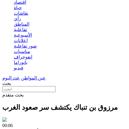
اقتصاد
حياة
نقاشات
رأي
المناطق
تفاعلية
الأسبوعية
اعلانات
صور تفاعلية
مناسبات
إنفوجراف
بانوراما
فيديو
عين المواطن
عدد اليوم
بحث
بحث متقدم
مرزوق بن تنباك يكتشف سر صعود الغرب
00:06