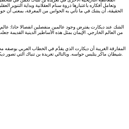
وتعامل أفكاره باعتبارها ذروة سنام العقلانية وبداية التنوير 
الحقيقة، أن يشك في ما تأتي به الحواس من المعرفة، بمعنى أن حو
الشك عند ديكارت يفترض وجود عالمين منفصلين انفصالا حادا: عالم 
من العالم الخارجي. الإيمان بمثل هذه الأساطير الدينية القديمة ج
المفارقة الغريبة أن ديكارت الذي يقدَّم في الخطاب العربي بوصفه
شيطان ماكر يتلبس حواسه. وبالتالي تغريدة بن تنباك التي تصور ديكارت معلما عقلانيا يلعب دورا حضاريا أشبه بأدوار الأنبياء، يمكن وصفها بالقراءة التبسيطية التي لا تنسجم مع «الحقيقة التاريخية» لذاك العصر.