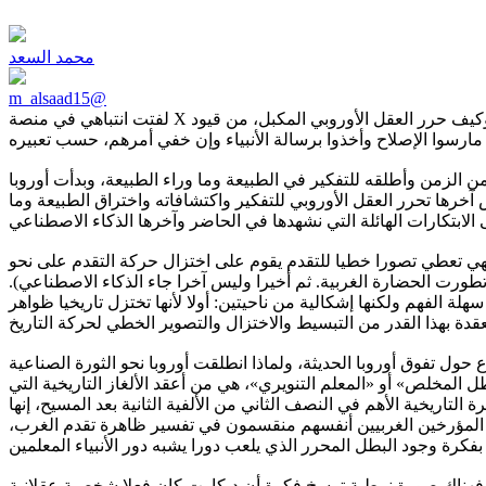
محمد السعد
m_alsaad15@
لفتت انتباهي في منصة X تغريدة لطيفة كتبها أستاذنا الفاضل «مرزوق بن تنباك». تتناول الفيلسوف الفرنسي رينيه ديكارت ومدى تأثيره في العقلانية الأوروبية، وكيف حرر العقل الأوروبي المكبل، من قيود
من الزمن وأطلقه للتفكير في الطبيعة وما وراء الطبيعة، وبدأت أوروبا
آخرها تحرر العقل الأوروبي للتفكير واكتشافاته واختراق الطبيعة وما
. فهي تعطي تصورا خطيا للتقدم يقوم على اختزال حركة التقدم على نحو
طورت الحضارة الغربية. ثم أخيرا وليس آخرا جاء الذكاء الاصطناعي).
ة الفهم ولكنها إشكالية من ناحيتين: أولا لأنها تختزل تاريخيا ظواهر
حول تفوق أوروبا الحديثة، ولماذا انطلقت أوروبا نحو الثورة الصناعية
المخلص» أو «المعلم التنويري»، هي من أعقد الألغاز التاريخية التي
تاريخية الأهم في النصف الثاني من الألفية الثانية بعد المسيح، إنها
أن المؤرخين الغربيين أنفسهم منقسمون في تفسير ظاهرة تقدم الغرب،
. فهناك صورة نمطية ترسخ فكرة أن ديكارت كان فعلا شخصية عقلانية