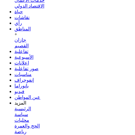
خدمات الأعمال
الاقتصاد الدولي
حياة
نقاشات
رأي
المناطق
+
جازان
القصيم
تفاعلية
الأسبوعية
اعلانات
صور تفاعلية
مناسبات
إنفوجراف
بانوراما
فيديو
عين المواطن
المزيد
الرئيسية
سياسة
محليات
الحج والعمرة
رياضة