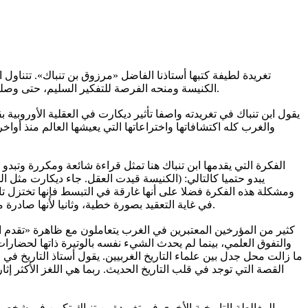
الكنيسة ومنحه الفرصة للتفكير السليم، حتى وصلت أوروبا لما وصلت إليه. فقد وضعه بن تنباك في قائمة المعلمين الذين مارسوا الإصلاح وأخذوا برسالة الأنبياء وإن خفي أمرهم، حسب تعبيره.
يقول ابن تنباك في تغريدته واصفا تأثير ديكارت في العقلية الأوروبية
والغرب كله اكتشافاتها واختراعاتها التي يعيشها العالم منذ أو
الفكرة التي يقدمها ابن تنباك هنا تمثل قراءة شائعة ومكررة وتبدو
يبدو حتميا كالتالي: (الكنيسة قيدت العقل. جاء ديكارت مثل 
ومشكلة هذه الفكرة فضلا على أنها غارقة في التبسط فإنها تختزل تاري
في غاية التعقيد بصورة خطية، وثانيا لأنها صادرة من باحث خبير مثل مرزوق بن تنباك يفترض ألا يتناول ظواهر التقدم المعقدة بهذا القدر من التبسيط والاختزال والتصوير الخطي لحركة التاريخ.
كثير من المؤرخين المعتبرين في الغرب يتعاملون مع ظاهرة «تقدم الغر
والتفوق العلمي، بينما لم يحدث الشيء نفسه بالوتيرة ذاتها لحضارا
ما زالت محل جدل بين علماء التاريخ الغربيين. يقول أستاذ التاريخ في 
القصة التي توجد في قلب التاريخ الحديث. ربما هي اللغز الأكثر
المغالطة التاريخية الأخرى في تغريدة بن تنباك تكمن في شخص