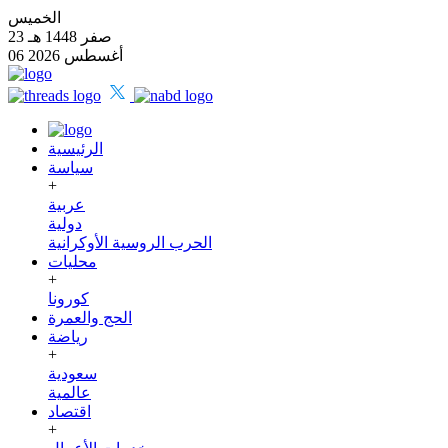
الخميس
23 صفر 1448 هـ
06 أغسطس 2026
الرئيسية
سياسة
+
عربية
دولية
الحرب الروسية الأوكرانية
محليات
+
كورونا
الحج والعمرة
رياضة
+
سعودية
عالمية
اقتصاد
+