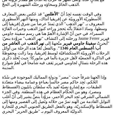
مع بلدانٍ عدّة. ولعلّ أشهر ما عُرف به آنذاك هو مقدار ثروته من
الذهب الخامّ وسخاؤه ورحلتُه الشهيرة إلى الحجّ.
وفي الوقت نفسه نَجِدُ أنّ "
الأطلس
" قد عَكس بعض المعارف
الأسطوريّة الأوروبيّة عن إفريقيا آنذاك، ومنها النهر الأسطوري
المعروف بـ "نهر الذهب" الذي يَمتدّ عرضاً من شرق إفريقيا إلى
وسطها، وسادَ اعتقادٌ بأنّه يَحجز وراءه كنوزَ الذهب وخيرات القارّة
السمراء. في حين أنّ الإشارة الأهمّ هنا هي رسم سفينة جاومي
فيرير
Jaume Ferrer
ورحلته إلى اكتشاف "نهر الذهب" مزوَّدة بنصّ:
"أَبحرتْ
سفينةُ جاومي فيرير
متّجهةً إلى
نهر الذهب
في
العاشر من
آب/ أغسطس العام 1346
"
. وبالفعل تُعَدّ هذه الرحلة من أوائل
الرحلات الأوروبيّة الاستكشافيّة لوسط إفريقيا، وما زالت محفوظةً
في الذاكرة الجمعيّة لأهل جزيرة بالما في مايوركا؛ حيث تُخلَّد ذكرى
هذه الرحلة بتمثالٍ لجاومي فيرير يَقف فيه شامخاً في أهمّ شوارع
المدينة.
وإذا اتّجهنا شرقاً حيث "مصر" ودولة المماليك الموجودة في سُدّة
الحُكم، نَجِد حاكم مصر جالساً بعباءةٍ وعمامة بيضاء متعدّدة
الطبقات، مع إشارةٍ نصيّة تُفيد بأنّه سلطان بابليون (الفسطاط
ومصر)، وهو من الحكّام العظام في هذه المنطقة. وفي الجزء
الشمالي الشرقي نَجِد البحر الأحمر، مزوَّداً بنصٍّ يشير إلى أنّ أغلب
التوابل القادمة من الهند تمرّ من خلاله وتَصِل إلى القصير ومنها إلى
الفسطاط والإسكندريّة، وهو بالفعل الطريق الجنوبي البحري للتجارة
الدوليّة المعروف اليوم بـ "طريق الحرير" البحري.