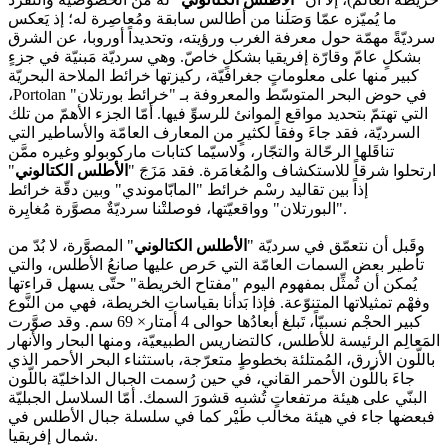
خريطةَ العالَم)، إلّا أنّ "
الأطلس الكتالوني
" له من الخصوصيّة والتفرُّد
ما يُميّزه عمّا وَصَلَنا من أطالس سابقة ومُعاصِرة له؛ إذ يَعكس
سرديّةً مهمّة حول معرفة الغرب ورؤيته، وتحديداً أوروبا، عن الشرق
بشكلٍ عامّ وقارّة إفريقيا بشكلٍ خاصّ. وهي سرديّة مَبنيّة في جزءٍ
كبير منها على معلوماتٍ جغرافيّة، ركيزتها خرائط الملاحة البحريّة
في حوض البحر المتوسّط والمعروفة بـ "خرائط بورتلان"
Portolan
،
التي تهتمّ بتحديد مواقع الموانئ للرسوِّ فيها. أمّا الجزء الأهمّ من تلك
السرديّة، فقد جاءَ وفقاً لكثيرٍ من المعارف العامّة والأساطير التي
تناقَلها الرحّالة والتجّار، ولاسيّما كتابات ماركوبولو وغيره ممَّن
ارتحلوا شرقاً للاستكشاف والمُغامَرة. فقد مَزَجَ "
الأطلس الكتالوني
"
إذاً بين تقاليد رسْم خرائط "المابّاموندي" وبين دقّة خرائط
"البورتلان" وواقعيّتها، فوصلتْنا سرديّةٌ مصوَّرة مُغايِرة.
وقَبل أن نتعمّق في سرديّة "
الأطلس الكتالوني
" المصوَّرة، لا بُدّ من
تأطير بعض السمات العامّة التي حَرص عليها صانعُ الأطلس، والتي
يُمكن أن تُمثِّل بمفهوم اليوم "مفتاح الخريطة" حتّى يسهل قراءتها
وفهْم تمثيلاتها المتنوّعة. فإذا بَدأنا بقياساتِ الخريطة، فهي من النَّوع
كبير الحجْم نسبيّاً، تَبلغ أبعادُها حوالى 4 أمتار× 69 سم. وقد صوَّرت
المَعالِم الرئيسة للأطلس، كالتضاريس الطبيعيّة، ومنها البحار والأنهار
باللّون الأزرق، المُمتلئة بخطوطٍ متعرّجة، باستثناء البحر الأحمر الذي
جاءَ باللّون الأحمر القاني، في حين رُسمت الجبال الداخليّة باللّون
البنّي على هيئة مرتفعاتٍ تُشبه قشورَ السمك. أمّا السلاسل الجبليّة
فبعضها جاء في هيئة مخالب طَيْر كما في سلسلة جبال الأطلس في
شمال إفريقيا.