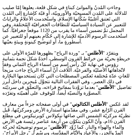
وجاءتِ المُدنُ والموانئ كبناءٍ في شكل قلعة، يعلوها إمّا صليب
للدلالة على المُدن المسيحيّة والأوروبيّة، أو قبّة كإشارةٍ إلى المُدن
التي تَعتنق أغلبيّةُ سُكّانها الإسلامَ. واستُخدمت الأعلامُ والراياتُ
للتعبير عن السيادة السياسيّة للنطاقات الجغرافيّة المُختلفة. وفي
المجمل تمَّ تضمين أسماء ما يقرب من 1120 موقعاً جغرافيّاً. كما
استُخدمت الرسوم الآدميّة للإشارة إلى حُكّامٍ بعينهم أو للتعبير عن
أسطورةٍ ما، أو لتوضيح كينونةٍ وبيئةٍ بعيْنها.
ويتفرّد "
الأطلس
" بـ "وردة الرياح" بظهورها للمرّة الأولى على
خريطةٍ بحريّة من خرائط القرون الوسطى، آخذةً شكلَ نجمة بثمانية
رؤوس في نهاية كلّ رأس اسم من أسماء الرياح الثماني وفقاً
لاتّجاهاتها الأصليّة والفرعيّة. اللّافت أنّ أسماء الرياح جاءت مزيجاً
للغاتٍ عدّة مُختلفة تَعكس المصطلحات التي كان يَستخدمها البحّارة
في ذلك العصر.. وفي الفقرات التالية نتجوَّل مُبحرين داخل أبرز
تفاصيل "
الأطلس
" بعدما تزوَّدنا بمفاتيح قراءته، والتعمُّق في سرديّته
المصوَّرة والنصيّة أيضاً، للوقوف على أهميّته وتفرّده.
لقد عَكس "
الأطلس الكتالوني
" في أولى صفحاته جزءاً من معارف
القرن الرّابع عشر، وفي مقدّمتها استدارة الأرض ومركزيّتها، قَبل
نظريّة مركزيّة الشمس التي صاغها نيكولاس كوبرنيكوس في مطلع
القرن 16م، وأنّ الكون يتكوَّن من أربعة عناصر رئيسة هي الأرض
والماء والهواء والنار. كما زُوِّد "
الأطلس
" برسومٍ توضيحيّة لحركة
المدّ والجزر، والأعياد والأيّام المقدَّسة، وبرسْمٍ لـ "رجل الأبراج"،