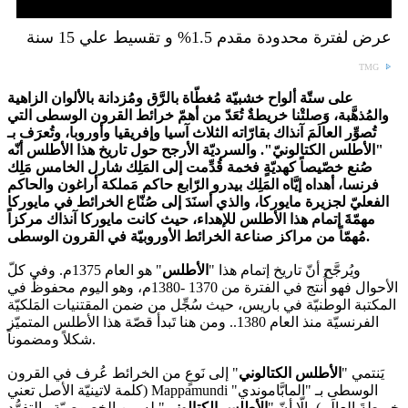
عرض لفترة محدودة مقدم 1.5% و تقسيط علي 15 سنة
TMG
على ستّة ألواح خشبيّة مُغطّاة بالرَّق ومُزدانة بالألوان الزاهية
والمُذهَّبة، وَصلتْنا خريطةٌ تُعَدّ من أهمّ خرائط القرون الوسطى التي
تُصوِّر العالَمَ آنذاك بقارّاته الثلاث آسيا وإفريقيا وأوروبا، وتُعرَف بـ
"الأطلس الكتالونيّ". والسرديّة الأرجح حول تاريخ هذا الأطلس أنّه
صُنع خصّيصاً كهديّةٍ فخمة قُدِّمت إلى المَلِك شارل الخامس مَلِك
فرنسا، أهداه إيَّاه المَلِك بيدرو الرّابع حاكم مَملكة أراغون والحاكم
الفعليّ لجزيرة مايوركا، والذي أسنَدَ إلى صُنّاع الخرائط في مايوركا
مهمّةَ إتمام هذا الأطلس للإهداء، حيث كانت مايوركا آنذاك مركزاً
مُهمّاً من مراكز صناعة الخرائط الأوروبيّة في القرون الوسطى.
ويُرجَّح أنّ تاريخ إتمام هذا "
الأطلس
" هو العام 1375م. وفي كلّ
الأحوال فهو أُنتج في الفترة من 1370 -1380م، وهو اليوم محفوظٌ في
المكتبة الوطنيّة في باريس، حيث سُجِّل من ضمن المقتنيات المَلكيّة
الفرنسيّة منذ العام 1380.. ومن هنا تَبدأ قصّة هذا الأطلس المتميّز
شكلاً ومضموناً.
يَنتمي "
الأطلس الكتالوني
" إلى نَوعٍ من الخرائط عُرف في القرون
الوسطى بـ "المابَّاموندي"
Mappamundi
(كلمة لاتينيّة الأصل تعني