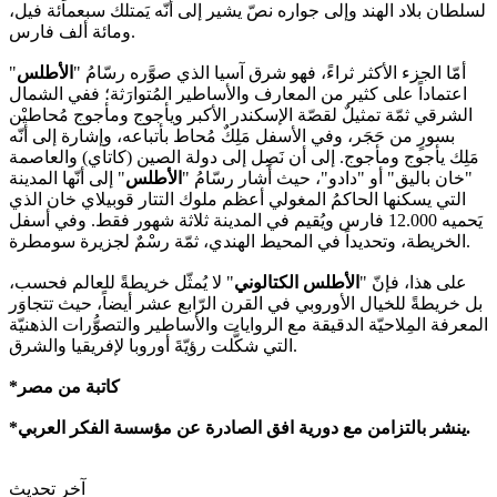
لسلطان بلاد الهند وإلى جواره نصّ يشير إلى أنّه يَمتلك سبعمائة فيل،
ومائة ألف فارس.
أمّا الجزء الأكثر ثراءً، فهو شرق آسيا الذي صوَّره رسّامُ "
الأطلس
"
اعتماداً على كثير من المعارف والأساطير المُتوارَثة؛ ففي الشمال
الشرقي ثمّة تمثيلٌ لقصّة الإسكندر الأكبر ويأجوج ومأجوج مُحاطيْن
بسورٍ من حَجَر، وفي الأسفل مَلِكٌ مُحاط بأتباعه، وإشارة إلى أنّه
مَلِك يأجوج ومأجوج. إلى أن نَصِل إلى دولة الصين (كاتاي) والعاصمة
"خان باليق" أو "دادو"، حيث أَشار رسّامُ "
الأطلس
" إلى أنّها المدينة
التي يسكنها الحاكمُ المغولي أعظم ملوك التتار قوبيلاي خان الذي
يَحميه 12.000 فارس ويُقيم في المدينة ثلاثة شهور فقط. وفي أسفل
الخريطة، وتحديداً في المحيط الهندي، ثمّة رسْمٌ لجزيرة سومطرة.
على هذا، فإنّ "
الأطلس الكتالوني
" لا يُمثّل خريطةً للعالم فحسب،
بل خريطةً للخيال الأوروبي في القرن الرّابع عشر أيضاً، حيث تتجاوَر
المعرفة المِلاحيّة الدقيقة مع الروايات والأساطير والتصوُّرات الذهنيّة
التي شكَّلت رؤيّةَ أوروبا لإفريقيا والشرق.
*كاتبة من مصر
*ينشر بالتزامن مع دورية افق الصادرة عن مؤسسة الفكر العربي.
آخر تحديث