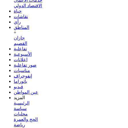
خدمات الأعمال
الاقتصاد الدولي
حياة
نقاشات
رأي
المناطق
+
جازان
القصيم
تفاعلية
الأسبوعية
اعلانات
صور تفاعلية
مناسبات
إنفوجراف
بانوراما
فيديو
عين المواطن
المزيد
الرئيسية
سياسة
محليات
الحج والعمرة
رياضة