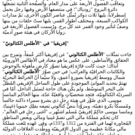
وتعاقُب الفصول الأربعة على مدار العام. والصفحة الثانية تشغلها
دائرة البروج "زودياك"؛ في منتصفها الأرض وفيها رجل يحمل
إسطرلاباً، يليها ثلاث دوائر تُمثِّل عناصر الكون الأخرى، ثمّ مدارات
الكواكب السبعة، ومختلف أطوار القمر، يليها ستّ حلقات من بينها
وصفٌ لتأثير وجود القمر عند كلّ برج. ورُسمت الفصول الأربعة في
زوايا الأركان في هيئة صورٍ آدميّة.
"إفريقيا" في "الأطلس الكتالونيّ"
جاءت تمثّلات "
الأطلس الكتالوني
" عن إفريقيا أكثر عُمقاً، وتمزج بين
الحقائق والأساطير، على عكس ما هو معتاد في الأطالس الأوروبيّة
آنذاك؛ حيث كانت قارّة إفريقيا تصوَّر كأرضٍ مأهولة بالوحوش
والكائنات الخرافيّة والغرائب؛ في حين صوَّرَ "
الأطلس الكتالوني
"
شمال ووسط إفريقيا بصورةٍ أعمق، ولا سيّما أنّ الخرائط البحريّة
تهتمّ بتحديد الموانئ الموجودة على طول الساحل الإفريقي المُطلّ
على البحر المتوسّط، ولم يكُن هناك حاجة لتمثيل الداخل. أمّا في
السرديّة الكتالونيّة، فنَجِد شخصيّاتٍ واقعيّةً عدّة، منها الحاكم المانسا
موسى، الذي صُوِّر في هيئة رجلٍ ذي بشرةٍ سمراء داكنة جالساً
ومُمسكاً بكرةٍ ذهبيّة، ومزوَّداً بنصٍّ كتالوني يَصفه بمَلِكِ جينويا (غينيا).
ومانسا موسى حاكِمٌ إفريقيّ مُسلم اشتُهر بـ "أغنى رجلٍ في العالَم"،
كان يَحكم مَملكةَ مالي التي تضمّ غينيا ومالي وبعض المناطق
المُجاورة لهما في الفترة من 1312 و1337م، وفي عَهده بَلغت مَملكةُ
مالي مكانةً عظيمة بين الدول الإفريقيّة ووطَّدت العلاقات الدوليّة