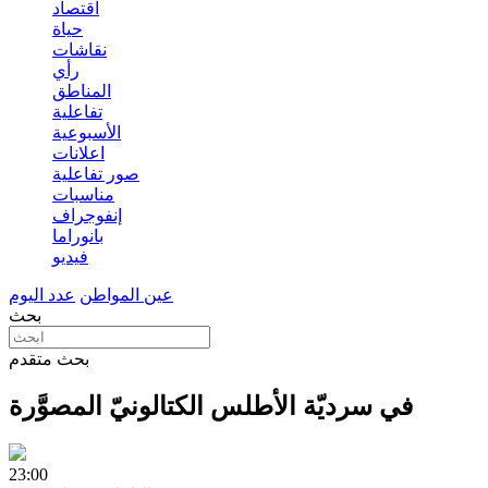
اقتصاد
حياة
نقاشات
رأي
المناطق
تفاعلية
الأسبوعية
اعلانات
صور تفاعلية
مناسبات
إنفوجراف
بانوراما
فيديو
عين المواطن
عدد اليوم
بحث
بحث متقدم
في سرديّة الأطلس الكتالونيّ المصوَّرة
23:00