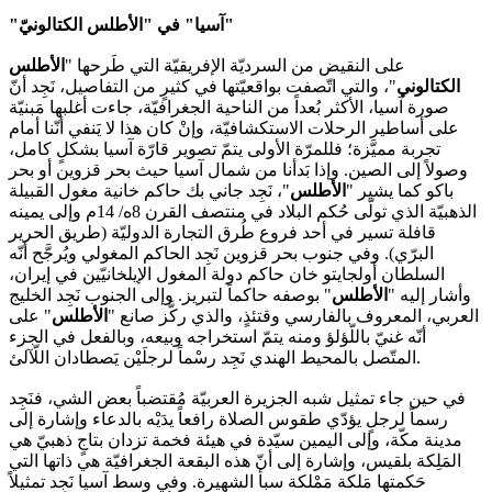
"آسيا" في "الأطلس الكتالونيّ"
على النقيض من السرديّة الإفريقيّة التي طَرحها "
الأطلس
الكتالوني
"، والتي اتّصفت بواقعيّتها في كثيرٍ من التفاصيل، نَجِد أنّ
صورة آسيا، الأكثر بُعداً من الناحية الجغرافيّة، جاءت أغلبها مَبنيّة
على أساطير الرحلات الاستكشافيّة، وإنْ كان هذا لا يَنفي أنّنا أمام
تجربة مميَّزة؛ فللمرّة الأولى يتمّ تصوير قارّة آسيا بشكلٍ كامل،
وصولاً إلى الصين. وإذا بَدأنا من شمال آسيا حيث بحر قزوين أو بحر
باكو كما يشير "
الأطلس
"، نَجِد جاني بك حاكم خانية مغول القبيلة
الذهبيّة الذي تولّى حُكم البلاد في منتصف القرن 8ه/ 14م وإلى يمينه
قافلة تسير في أحد فروع طُرق التجارة الدوليّة (طريق الحرير
البرّي). وفي جنوب بحر قزوين نَجِد الحاكم المغولي ويُرجَّح أنّه
السلطان أولجايتو خان حاكم دولة المغول الإيلخانيّين في إيران،
وأشار إليه "
الأطلس
" بوصفه حاكماً لتبريز. وإلى الجنوب نَجِد الخليج
العربي، المعروف بالفارسي وقتئذٍ، والذي ركَّز صانع "
الأطلس
" على
أنّه غنيّ باللّؤلؤ ومنه يتمّ استخراجه وبيعه، وبالفعل في الجزء
المتّصل بالمحيط الهندي نَجِد رسْماً لرجلَيْن يَصطادان اللّآلئ.
في حين جاء تمثيل شبه الجزيرة العربيّة مُقتضباً بعض الشي، فنَجِد
رسماً لرجلٍ يؤدّي طقوس الصلاة رافعاً يدَيْه بالدعاء وإشارة إلى
مدينة مكّة، وإلى اليمين سيّدة في هيئة فخمة تزدان بتاجٍ ذهبيّ هي
المَلِكة بلقيس، وإشارة إلى أنّ هذه البقعة الجغرافيّة هي ذاتها التي
حَكمتها مَلكة مَمْلكة سبأ الشهيرة. وفي وسط آسيا نَجِد تمثيلاً