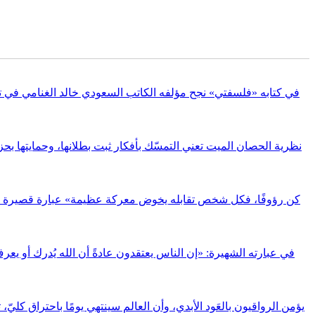
في كتابه «فلسفتي» نجح مؤلفه الكاتب السعودي خالد الغنامي في تف
نظرية الحصان الميت تعني التمسّك بأفكار ثبت بطلانها، وحمايتها بحز
يؤمن الرواقيون بالعَود الأبدي، وأن العالم سينتهي يومًا باحتراق ك