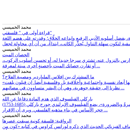
محمد الخميسي
قراءة أولى في " فلسفتي"
فضل أسلوبه الأدبي الرفيع وإبداعه الخلّاق؛ وقدرته على هضم اللغة
محمد الخميسي
الحصان الميت
 الفارس بالنزول عنه، تشتري سرجا جديدا له، أو تحسين أسلوب الركوب،
أو تقارن حصانك الميت بأحصنةٍ أخرى ميتة لمعرفة ...
محمد الخميسي
ما المشترك بين إفلاس الملياردير ومصيبة الفلاح؟
«كن رؤوفًا، فكل شخص تقابله يخوض معركة عظيمة» عبارة قصيرة أطلقها فيلون الإسكندري، ولكنها تختزل بين ثناياها موسوعات علمية، فلها أبعاد نفسية واجتماعية وأخلاقية بل وفلسفية أيضا. إن فيلون يلفت
نظرنا إلى حقيقة جوهرية، وهي أن البشر متساوون في مصائبهم ...
محمد الخميسي
باركلي الفيلسوف الذي هدم المادة دفاعا عن الله
في عبارته الشهيرة: «إن الناس يعتقدون عادةً أن الله يُدرك أو يعرف جميع الأشياء؛ لأنهم يؤمنون بوجود الله، أمّا أنا فأستنتج وجود الله مباشرةً وبالضرورة»، يضع الفيلسوف الإيرلندي جورج باركلي (1685-1753)
حجر الأساس في بناء مذهبه الفلسفي. ويرى أن الإقرار ...
محمد الخميسي
الرواقية: فلسفة كونية سبقت عصرها
لاكتشاف الفيزيائي الحديث الذي ذكره لورانس كراوس في كتابه «كون من