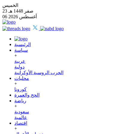
الخميس
23 صفر 1448 هـ
06 أغسطس 2026
الرئيسية
سياسة
+
عربية
دولية
الحرب الروسية الأوكرانية
محليات
+
كورونا
الحج والعمرة
رياضة
+
سعودية
عالمية
اقتصاد
+