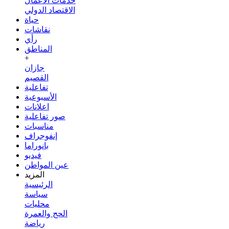
خدمات الأعمال
الاقتصاد الدولي
حياة
نقاشات
رأي
المناطق
+
جازان
القصيم
تفاعلية
الأسبوعية
اعلانات
صور تفاعلية
مناسبات
إنفوجراف
بانوراما
فيديو
عين المواطن
المزيد
الرئيسية
سياسة
محليات
الحج والعمرة
رياضة