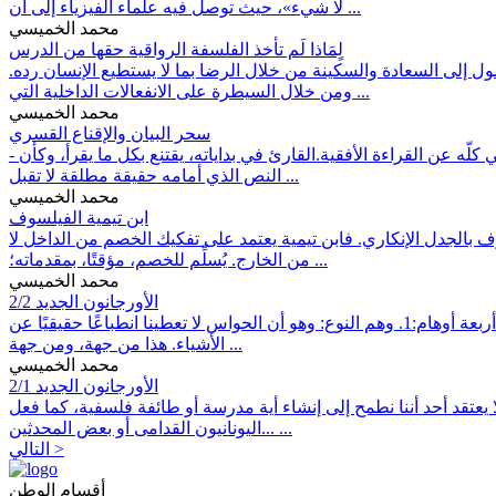
لا شيء»، حيث توصل فيه علماء الفيزياء إلى أن ...
محمد الخميسي
لٍمَاذا لَم تأخذ الفلسفة الرواقية حقها من الدرس
ول إلى السعادة والسكينة من خلال الرضا بما لا يستطيع الإنسان رده.
ومن خلال السيطرة على الانفعالات الداخلية التي ...
محمد الخميسي
سحر البيان والإقناع القسري
- يُقال إن القراءة نوعان: قراءة أفقية، وهي القراءة في مختلف المجالات، وتعقبها قراءة عمودية، وهي التعمق في تخصص معين. وحديثي الآتي كلّه عن القراءة الأفقية.القارئ في بداياته، يقتنع بكل ما يقرأ، وكأن
النص الذي أمامه حقيقة مطلقة لا تقبل ...
محمد الخميسي
ابن تيمية الفيلسوف
ف بالجدل الإنكاري. فابن تيمية يعتمد على تفكيك الخصم من الداخل لا
من الخارج. يُسلِّم للخصم، مؤقتًا، بمقدماته؛ ...
محمد الخميسي
الأورجانون الجديد 2/2
نستأنف حديثنا من حيث توقفنا في مقالنا السابق. فقد بدأ فرانسيس بيكون بإصلاح العلم من خلال الكشف عن أوهام الذهن البشري، وهي أربعة أوهام:1. وهم النوع: وهو أن الحواس لا تعطينا انطباعًا حقيقيًا عن
الأشياء. هذا من جهة، ومن جهة ...
محمد الخميسي
الأورجانون الجديد 2/1
يعتقد أحد أننا نطمح إلى إنشاء أية مدرسة أو طائفة فلسفية، كما فعل
اليونانيون القدامى أو بعض المحدثين... ...
التالي >
أقسام الوطن