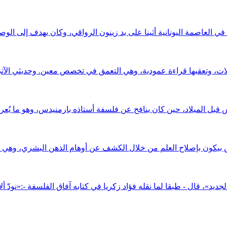
 العاصمة اليونانية أثينا على يد زينون الرواقي، وكان يهدف إلى الوص
س قبل الميلاد، حين كان ينافح عن فلسفة أستاذه بارمنيدس، وهو ما يُعر
 قال - طبقا لما نقله فؤاد زكريا في كتابه آفاق الفلسفة -:«نودّ ألا 