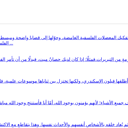
كيك المعضلات الفلسفية الغامضة، وحوّلها إلى قضايا واضحة ومبسطة، ب
الفلسفية لتكون سهلة التناول.يُحذِّر الكاتب، ابتداءً، من أن أي محاولة لجعل ...
مةٍ من التبريرات.فمثلًا: إذا كان لديك حصانٌ ميت، فبدلًا من أن تأمر
ليّ، ثم يُعاد خلقه بالأشخاص أنفسهم والأحداث نفسها. وهذا يتقاطع مع ا