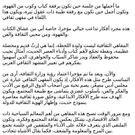
ما أجملها من جلسة حين تكون برفقة كتاب وكوب من القهوة،
وتكون أجمل حين تكون مع رفقة طيبة ذات عقول نيرة، ويكون هذا
اللقاء في مقهى ثقافي.
هذه مجرد أفكار تداعب خيالي مؤخرا، خاصة أني من عشاق الكتاب
والقهوة، ومن محبي الثقافة والفن.
المقاهي الثقافية ليست وليدة اللحظة، إنما هي إرثٌ قديم ومحصلة
عظيمة، ونقطة تجمّع لأهم كُتاب وأدباء العصر الحديث، أمثال نجيب
محفوظ والعقاد وبدر شاكر السيّاب والجواهري، الذين أسهموا
بفكرهم في تغيير المشهد الثقافي العربي.
والآن، وبعد ما تم مؤخرا اعتماد رؤية وزارة الثقافة، أرى من
المناسب طرح مثل هذه الأفكار، إذ يكون المقهى الثقافي عبارة عن
مجلس أدبي مصغّر، يضم نخبة من أصحاب الذوق الرفيع من الأدب
والفكر والفن، بأسلوب عصري يتماشى مع طبيعة المجتمع، ويكون
الهدف منه طرح الأفكار الابداعية، وخلق صورة ثقافية معاصرة
بنموذج حديث، وإظهار الهوية الثقافية للدولة.
ومع مرور الوقت تصبح هذه المقاهي من أهم المعالم السياحية ذات
العائد الاقتصادي، بشكل يعكس ثقافة المجتمع وفكره، وتكون
الملتقى الذي يتعرف خلاله على الأدباء والمثقفين في جلسة تجمع
بين المرح والمعلومة والشغف، فكما يقال الأشباه تتجاذب.