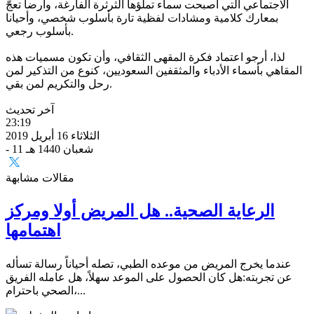
الاجتماعي التي أصبحت سماء تملؤها الثرثرة الفارغة، وأرضا تعجّ
بمعارك كلامية ومشادات لفظية تارة بأسلوب شخصي، وأحيانا
بأسلوب رجعي.
لذا، أرجو اعتماد فكرة المقهى الثقافي، وأن تكون مسميات هذه
المقاهي بأسماء الأدباء والمثقفين السعوديين، كنوع من التذكير لمن
رحل والتكريم لمن بقي.
آخر تحديث
23:19
الثلاثاء 16 أبريل 2019
- 11 شعبان 1440 هـ
مقالات مشابهة
الرعاية الصحية.. هل المريض أولا ومركز
اهتمامها
عندما يخرج المريض من موعده الطبي، تصله أحياناً رسالة تسأله
عن تجربته:هل كان الحصول على الموعد سهلاً، هل عامله الفريق
الصحي باحترام،...