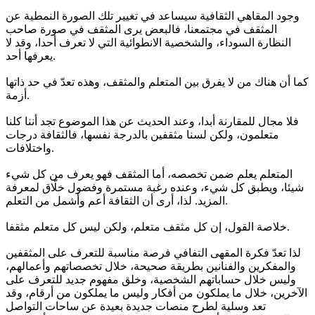
وجود المقاهي الثقافية سيساعد في تغيير تلك الصورة النمطية عن
المثقف في مجتمعنا، فالبعض يرى المثقف في صورة صاحب
النظارة السوداء، والشخصية الانطوائية التي لا تعرف أحدا، وقد لا
يعرفها أحد.
كما أن هناك من لا يفرق بين المتعلم والمثقف، وهذه تعدّ في حد ذاتها
أزمة.
فلا مجال للمقارنة أبدا، وعند الحديث عن هذا الموضوع تجد أننا كلنا
متعلمون، ولكن لسنا مثقفين بالدرجة نفسها، فالثقافة درجات
واختلافات.
المتعلم يعلم ضمن تخصصه، أما المثقف فهو يعرف من كل شيء
شيئا، ويطبق كل شيء، وعنده رغبة مستمرة وفضول خلّاق لمعرفة
المزيد. لذا، أرى أن الثقافة أعم وأشمل من التعلم.
خلاصة القول، إن كل مثقف متعلم، ولكن ليس كل متعلم مثقفا.
لذا تعدّ فكرة المقهى التفافي فرصة مناسبة للتعرف على المثقفين
والمفكرين والفنانين بطريقة صحيحة، خلال تخصصاتهم وأعمالهم،
وليس خلال حساباتهم الشخصية، وخلق مفهوم جديد للتعرف على
الآخرين، خلال ما يملكون من أفكار وليس ما يملكون من أرقام، وقد
تعد وسلية لطرح منصات جديدة بعيدة عن ساحات التواصل