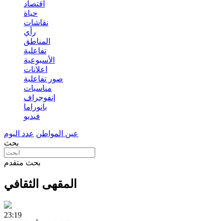
اقتصاد
حياة
نقاشات
رأي
المناطق
تفاعلية
الأسبوعية
اعلانات
صور تفاعلية
مناسبات
إنفوجراف
بانوراما
فيديو
عين المواطن
عدد اليوم
بحث
بحث متقدم
المقهى الثقافي
23:19