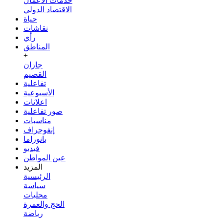
خدمات الأعمال
الاقتصاد الدولي
حياة
نقاشات
رأي
المناطق
+
جازان
القصيم
تفاعلية
الأسبوعية
اعلانات
صور تفاعلية
مناسبات
إنفوجراف
بانوراما
فيديو
عين المواطن
المزيد
الرئيسية
سياسة
محليات
الحج والعمرة
رياضة