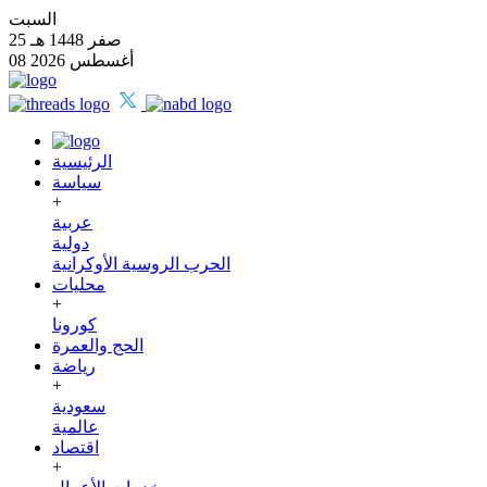
السبت
25 صفر 1448 هـ
08 أغسطس 2026
الرئيسية
سياسة
+
عربية
دولية
الحرب الروسية الأوكرانية
محليات
+
كورونا
الحج والعمرة
رياضة
+
سعودية
عالمية
اقتصاد
+