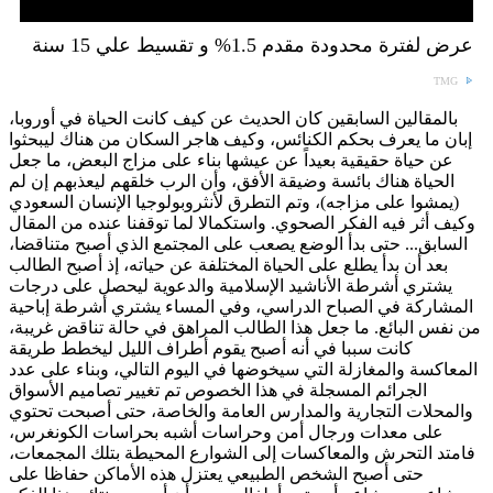
عرض لفترة محدودة مقدم 1.5% و تقسيط علي 15 سنة
TMG
بالمقالين السابقين كان الحديث عن كيف كانت الحياة في أوروبا،
إبان ما يعرف بحكم الكنائس، وكيف هاجر السكان من هناك ليبحثوا
عن حياة حقيقية بعيداً عن عيشها بناء على مزاج البعض، ما جعل
الحياة هناك بائسة وضيقة الأفق، وأن الرب خلقهم ليعذبهم إن لم
(يمشوا على مزاجه)، وتم التطرق لأنثروبولوجيا الإنسان السعودي
وكيف أثر فيه الفكر الصحوي. واستكمالا لما توقفنا عنده من المقال
السابق... حتى بدأ الوضع يصعب على المجتمع الذي أصبح متناقضا،
بعد أن بدأ يطلع على الحياة المختلفة عن حياته، إذ أصبح الطالب
يشتري أشرطة الأناشيد الإسلامية والدعوية ليحصل على درجات
المشاركة في الصباح الدراسي، وفي المساء يشتري أشرطة إباحية
من نفس البائع. ما جعل هذا الطالب المراهق في حالة تناقض غريبة،
كانت سببا في أنه أصبح يقوم أطراف الليل ليخطط طريقة
المعاكسة والمغازلة التي سيخوضها في اليوم التالي، وبناء على عدد
الجرائم المسجلة في هذا الخصوص تم تغيير تصاميم الأسواق
والمحلات التجارية والمدارس العامة والخاصة، حتى أصبحت تحتوي
على معدات ورجال أمن وحراسات أشبه بحراسات الكونغرس،
فامتد التحرش والمعاكسات إلى الشوارع المحيطة بتلك المجمعات،
حتى أصبح الشخص الطبيعي يعتزل هذه الأماكن حفاظا على