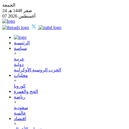
الجمعة
24 صفر 1448 هـ
07 أغسطس 2026
الرئيسية
سياسة
+
عربية
دولية
الحرب الروسية الأوكرانية
محليات
+
كورونا
الحج والعمرة
رياضة
+
سعودية
عالمية
اقتصاد
+