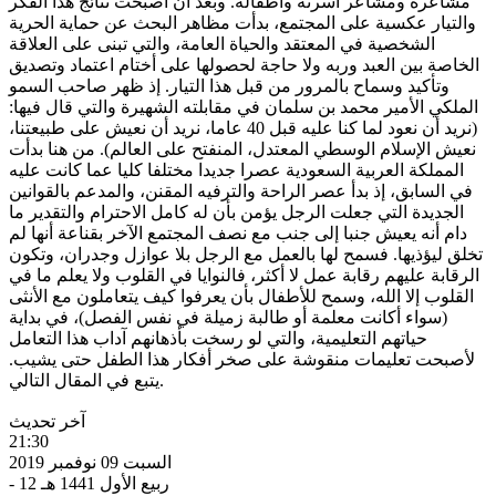
مشاعره ومشاعر أسرته وأطفاله. وبعد أن أصبحت نتائج هذا الفكر
والتيار عكسية على المجتمع، بدأت مظاهر البحث عن حماية الحرية
الشخصية في المعتقد والحياة العامة، والتي تبنى على العلاقة
الخاصة بين العبد وربه ولا حاجة لحصولها على أختام اعتماد وتصديق
وتأكيد وسماح بالمرور من قبل هذا التيار. إذ ظهر صاحب السمو
الملكي الأمير محمد بن سلمان في مقابلته الشهيرة والتي قال فيها:
(نريد أن نعود لما كنا عليه قبل 40 عاما، نريد أن نعيش على طبيعتنا،
نعيش الإسلام الوسطي المعتدل، المنفتح على العالم). من هنا بدأت
المملكة العربية السعودية عصرا جديدا مختلفا كليا عما كانت عليه
في السابق، إذ بدأ عصر الراحة والترفيه المقنن، والمدعم بالقوانين
الجديدة التي جعلت الرجل يؤمن بأن له كامل الاحترام والتقدير ما
دام أنه يعيش جنبا إلى جنب مع نصف المجتمع الآخر بقناعة أنها لم
تخلق ليؤذيها. فسمح لها بالعمل مع الرجل بلا عوازل وجدران، وتكون
الرقابة عليهم رقابة عمل لا أكثر، فالنوايا في القلوب ولا يعلم ما في
القلوب إلا الله، وسمح للأطفال بأن يعرفوا كيف يتعاملون مع الأنثى
(سواء أكانت معلمة أو طالبة زميلة في نفس الفصل)، في بداية
حياتهم التعليمية، والتي لو رسخت بأذهانهم آداب هذا التعامل
لأصبحت تعليمات منقوشة على صخر أفكار هذا الطفل حتى يشيب.
يتبع في المقال التالي.
آخر تحديث
21:30
السبت 09 نوفمبر 2019
- 12 ربيع الأول 1441 هـ