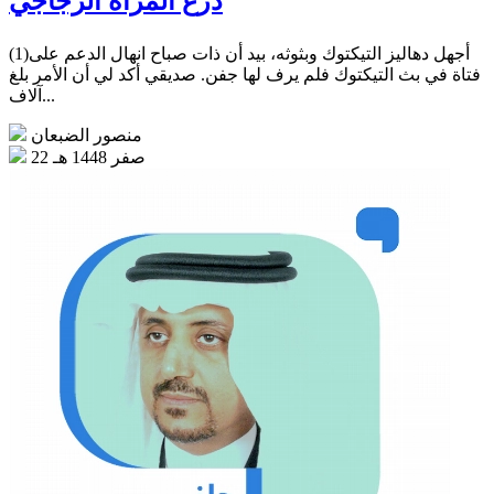
درع المرأة الزجاجي
(1)أجهل دهاليز التيكتوك وبثوثه، بيد أن ذات صباح انهال الدعم على
فتاة في بث التيكتوك فلم يرف لها جفن. صديقي أكد لي أن الأمر بلغ
آلاف...
منصور الضبعان
22 صفر 1448 هـ