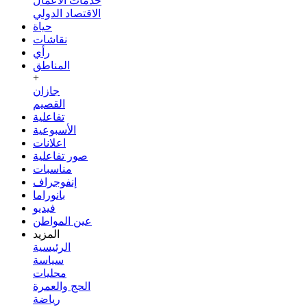
خدمات الأعمال
الاقتصاد الدولي
حياة
نقاشات
رأي
المناطق
+
جازان
القصيم
تفاعلية
الأسبوعية
اعلانات
صور تفاعلية
مناسبات
إنفوجراف
بانوراما
فيديو
عين المواطن
المزيد
الرئيسية
سياسة
محليات
الحج والعمرة
رياضة