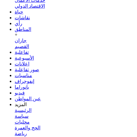
خدمات الأعمال
الاقتصاد الدولي
حياة
نقاشات
رأي
المناطق
+
جازان
القصيم
تفاعلية
الأسبوعية
اعلانات
صور تفاعلية
مناسبات
إنفوجراف
بانوراما
فيديو
عين المواطن
المزيد
الرئيسية
سياسة
محليات
الحج والعمرة
رياضة