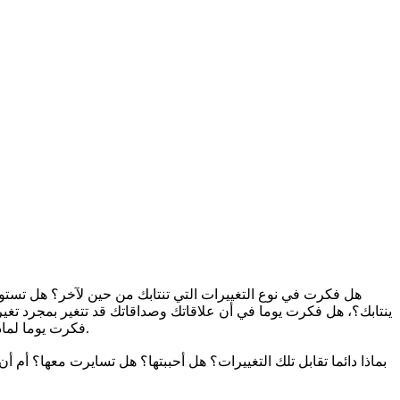
هل فكرت في نوع التغييرات التي تنتابك من حين لآخر؟ هل تستو
ينتابك؟، هل فكرت يوما في أن علاقاتك وصداقاتك قد تتغير بمجرد تغي
فكرت يوما لماذا يحلّ في حياتك أصدقاء جدد بدل أصدقائك القدامى؟، هل هذا تغيير؟ ولكن من الذي تغير. أنت، أم أصدقاؤك القدامى، أم هم الأصدقاء الجدد؟.
بماذا دائما تقابل تلك التغييرات؟ هل أحببتها؟ هل تسايرت معها؟ أم 