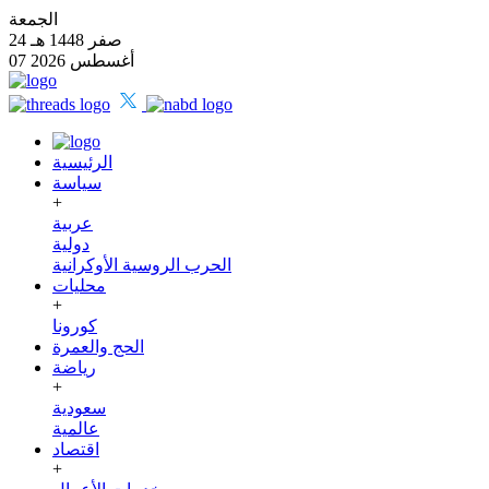
الجمعة
24 صفر 1448 هـ
07 أغسطس 2026
الرئيسية
سياسة
+
عربية
دولية
الحرب الروسية الأوكرانية
محليات
+
كورونا
الحج والعمرة
رياضة
+
سعودية
عالمية
اقتصاد
+