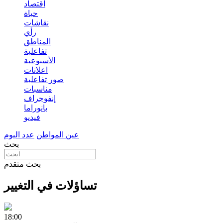
اقتصاد
حياة
نقاشات
رأي
المناطق
تفاعلية
الأسبوعية
اعلانات
صور تفاعلية
مناسبات
إنفوجراف
بانوراما
فيديو
عين المواطن
عدد اليوم
بحث
بحث متقدم
تساؤلات في التغيير
18:00