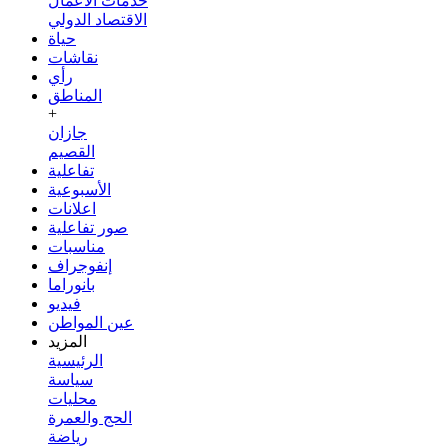
خدمات الأعمال
الاقتصاد الدولي
حياة
نقاشات
رأي
المناطق
+
جازان
القصيم
تفاعلية
الأسبوعية
اعلانات
صور تفاعلية
مناسبات
إنفوجراف
بانوراما
فيديو
عين المواطن
المزيد
الرئيسية
سياسة
محليات
الحج والعمرة
رياضة