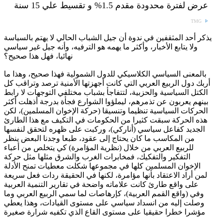
عرض لفترة محدودة مقدم 1.5% و تقسيط علي 15 سنة
TMG
يذكر أحد المثقفين في ندوة أن جيل الشباب الحالي لا يهتم بالسياسة
ولا يتابع الأخبار، وأكثر ما يهمه هو الترفيه، وأنه جيل غير سياسي
نهائيا، فهل هذا صحيح؟
بالمعنى السياسي الكلاسيكي للدول الشمولية فهذا صحيح، وهذا ما
أربك دول الربيع العربي التي كانت أجهزتها الأمنية ترصد وتراقب كل
الكتل السياسية والحزبية، لتتفاجأ بشباب مختلفي التوجهات لا رابط
بينهم يعربون عن تذمرهم، ليملؤوا الشوارع فجأة بدرجة أذهلت أكثر
الحركات السياسية تنظيما وتنسيقا (حركة الإخوان المسلمين)، لكن
هذه الحركة سبقت كثيرا من الحكومات في التكيف مع هذا الطارئ
الجديد كفاعل سياسي (أناركي)، وركبت على ظهره لتحقق لنفسها
من المكاسب ما كان يحتاج إلى عقود، طبعا وجدنا البعض ينظر
للربيع العربي من خلال (نظرية المؤامرة) كي يتخلص من أعباء
التفكير والتفكيك، فمخابرات الغرب والشرق مثلها مثل حركة
الإخوان المسلمين كلها في مجموعها شكلت معطيات تمنح الأدلة
لمن أراد الاعتقاد بأنها مؤامرة، لكنها في الحقيقة ردات فعل سريعة
على واقع طارئ كانت علاماته واضحة في تقارير التنمية العربية
وفي (واقع القمم العربية)، كإرهاصات لما سمي الربيع العربي وما
وصلت إليه من انسداد سياسي على مستوى القيادات، وهذا يعطي
مؤشرا خطرا حقيقيا على مستوى القاع الذي تكفيه شرارة صغيرة