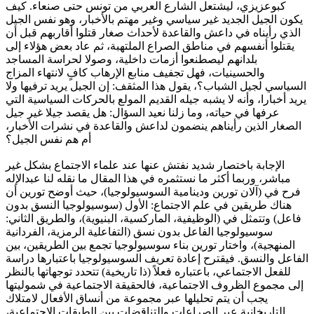
كبوعزيزي، ليشتعل الشارع العربي من تونس حتى صنعاء. كيف
يكون الجيل الجديد غير سياسي وغير مهتم بالأخبار، وهو نفس الجيل
الذي رأيناه في داعش والقاعدة لأحداث صغار قتلوا أقاربهم قبل أن
يقتلوا أنفسهم في مناطق الصراع الملتهبة، ثم عاد بعض هؤلاء إلى
بلدانهم ليصطنعوا أزمات داخلية، وصولا لحراسة المساجد
والحسينيات، فهل تجفيف منابع الإرهاب كافٍ لانتهاء المزاج
السياسي لجيل الشباب؟، يقول هذا المثقف: إن الجيل يريد ترفيها ولا
يريد أخبارا، وأنه لا يشبه جيله القديم المولع بالحركات السياسية التي
عرفها في حياته، وما زلنا نعيد السؤال: هل يقصد جيلا غير جيل
الصغار الذين رأيناهم ينضمون لداعش والقاعدة في نشرات الأخبار،
أم هم نفس الجيل؟
الإجابة باختصار شديد نفتش عنها عند علماء الاجتماع بشكل غير
مباشر، وربما أكثر ما نستثمره في هذا المقال ما نقله لنا عبدالإله
فرح في (آلان تورين ودينامية السوسيولوجيا)، حيث أوضح تورين أن
هناك طريقين في علم الاجتماع: الأول (سوسيولوجيا النسق بدون
فاعل) وتتمثل في (الوظيفية، الماركسية، البنيوية)، والطريق الثاني:
سوسيولوجيا الفاعل بدون نسق (التفاعلية الرمزية، الفردانية
المنهجية)، واختار تورين بناء سوسيولوجيا تجمع بين الطريقين، بين
الفاعل والنسق. فيقترح إعادة تعريف السوسيولوجيا باعتبارها دراسة
للفعل الاجتماعي، باعتباره فعلاً (ذا تاريخية) تتحدد توجهاتها بالنظر
إلى مجموع الظروف الاجتماعية، فالحقيقة الاجتماعية في شموليتها
يجب أن يتم تحليلها عبر مجموعة من أنساق الأفعال لامتلاك
التاريخانية عبر الصراعات والتناقضات بين الطبقات الاجتماعية،