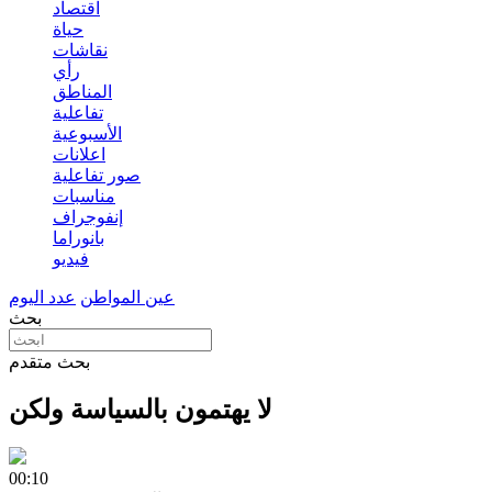
اقتصاد
حياة
نقاشات
رأي
المناطق
تفاعلية
الأسبوعية
اعلانات
صور تفاعلية
مناسبات
إنفوجراف
بانوراما
فيديو
عين المواطن
عدد اليوم
بحث
بحث متقدم
لا يهتمون بالسياسة ولكن
00:10