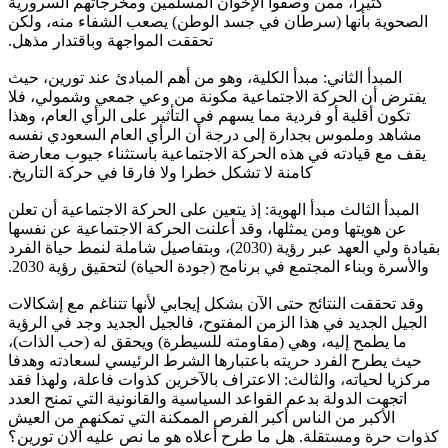
كثيرا، ممن وصفوا الإخوان المسلمين ومخرجاتهم السرورية
الصحوية بأنها (سرطان في جسد الوطن) يصعب الشفاء منه، ولكن
تحققت المواجهة وباقتدار مذهل.
المبدأ الثاني: مبدأ الكلية، وهو من أهم المبادئ عند تورين، حيث
يفترض أن الحركة الاجتماعية مكونة من وعي جمعي وشمولي، فلا
تكون أقلية أو فردية مما يسهم في التأثير على الرأي العام، وهذا
مشاهد وملموس بجدارة إلى درجة أن الرأي العام السعودي نفسه
يقف مع قيادته في هذه الحركة الاجتماعية باستثناء جيوب معارضة
كامنة لا تشكل خطرا ولا فارقا في حركة التاريخ.
المبدأ الثالث مبدأ الهوية: إذ يتعين على الحركة الاجتماعية أن تعلن
عن هويتها ومن يمثلها، وقد أعلنت الحركة الاجتماعية عن نفسها
بقيادة ولي العهد عبر رؤية (2030)، وبتفاصيل شاملة لنمط حياة الفرد
والأسرة وبناء المجتمع في برنامج (جودة الحياة) لتحقيق رؤية 2030.
وقد تحققت النتائج حتى الآن بشكل إيجابي لأنها تتناغم مع إشكالات
الجيل الجديد في هذا الزمن المفتوح، فالجيل الجديد وجد في الرؤية
ما يطمح إليه، وهي (مقاومته للسيطرة) ويحقق له (حب الذات)،
حيث يطرح الفرد حريته باعتبارها الشرط الرئيسي لسعادته وهدفا
مركزيا لحياته، والثالث: الاعتراف بالآخرين كذوات فاعلة، ولهذا فقد
اتجهت الدولة بدعم القواعد السياسية والقانونية التي تمنح العدد
الأكبر من الناس أكبر الفرص الممكنة التي تمكنهم من العيش
كذوات حرة ومستقلة. هل ما طرح أعلاه هو ما نص عليه آلان تورين؟