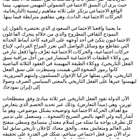
حيث يرى أن النسق الاجتماعي الشمولي المهيمن سينتهي، بينما
الواقع الاجتماعي يرتكز على ثلاثة مفاهيم رئيسية (التاريخانية،
الحركات الاجتماعية، الذات)، وهي مفاهيم مترابطة فيما بينها.
ما يعنينا واقعنا الاجتماعي السعودي الذي نختصره بالقول: إن
النموذج الثقافي المطروح والذي من خلاله يتحرك الفاعلون
الاجتماعيون يتكئ في أحد أوجهه على الترفيه كأحد أنماط الحداثة
التي تتقاطع مع وسائل التواصل التي تعزز المزاج الفرداني، لإنتاج
حركات اجتماعية، والحركات الاجتماعية تعرَّف بأنها (فعل تنازعي
بين وكلاء الطبقات الاجتماعية المتصارعين من أجل مراقبة نسق
الفعل التاريخي)، ووكلاء الطبقة المهيمنة في العقود الثلاثة الماضية
كانوا رموز الصحوة التي هيمنت وسيطرت على نسق الفعل
التاريخي، والتي يمثلها حركيا الإخوان المسلمون وابنتهم السرورية،
ليهيمنوا عبرها على الفعل التاريخي بالمعنى السياسي الصرف وصولا
إلى (إيران نموذجا).
الآن الدولة تقود الفعل التاريخي عبر ثلاثة مبادئ وفق مصطلحات
تورين، وهي (مبدأ التعارض)، وذلك عبر تحديد الخصم الذي يتعارض
مع أهداف الحركة الاجتماعية وتوضيحه بشكل موضوعي، وهو ما
أشار إليه ولي العهد بالنص الصريح (الصحوة.... وسنعمل على تدمير
كل تطرف يواجه ما نمثله من إسلام معتدل متسامح وسطي منفتح
على العالم ومتعايش معه.. والحق معنا)، كإعلان تاريخي سابق لما
نراه الآن من فعل اجتماعي متناغم، شكك في القدرة على تحقيقه