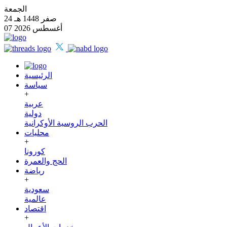
الجمعة
24 صفر 1448 هـ
07 أغسطس 2026
الرئيسية
سياسة
+
عربية
دولية
الحرب الروسية الأوكرانية
محليات
+
كورونا
الحج والعمرة
رياضة
+
سعودية
عالمية
اقتصاد
+