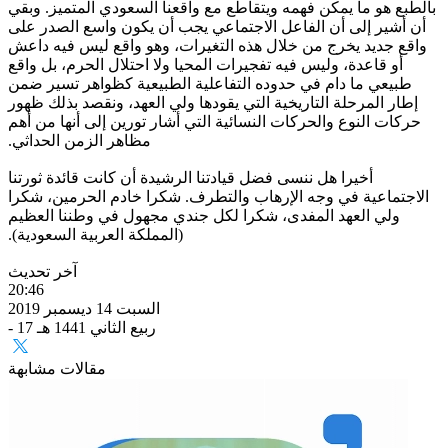
بالطبع هو ما يمكن فهمه ويتقاطع مع واقعنا السعودي المتميز. وبقي
أن أشير إلى أن الفاعل الاجتماعي يجب أن يكون واسع الصدر على
واقع جديد يخرج من خلال هذه التغيرات، وهو واقع ليس فيه داعش
أو قاعدة، وليس فيه تفجيرات المحيا ولا احتلال الحرم، بل واقع
طبيعي ما دام في حدوده التفاعلية الطبيعية كظواهر تسير ضمن
إطار المرحلة التاريخية التي يقودها ولي العهد، ونقصد بذلك ظهور
حركات النوع والحركات النسائية التي أشار تورين إلى أنها من أهم
مظاهر الزمن الحداثي.
أخيرا هل ننسى فضل قيادتنا الرشيدة أن كانت قائدة ثورتنا
الاجتماعية في وجه الإرهاب والتطرف. شكرا خادم الحرمين، شكرا
ولي العهد المفدى، شكرا لكل جندي مجهول في وطننا العظيم
(المملكة العربية السعودية).
آخر تحديث
20:46
السبت 14 ديسمبر 2019
- 17 ربيع الثاني 1441 هـ
مقالات مشابهة