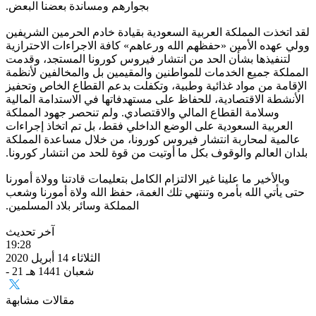
بجوارهم ومساندة بعضنا البعض.
لقد اتخذت المملكة العربية السعودية بقيادة خادم الحرمين الشريفين
وولي عهده الأمين «حفظهم الله ورعاهم» كافة الاجراءات الاحترازية
لتنفيذها بشأن الحد من انتشار فيروس كورونا المستجد، وقدمت
المملكة جميع الخدمات للمواطنين والمقيمين بل والمخالفين لأنظمة
الإقامة من مواد غذائية وطبية، وتكفلت بدعم القطاع الخاص وتحفيز
الأنشطة الاقتصادية، للحفاظ على مستهدفاتها في الاستدامة المالية
وسلامة القطاع المالي والاقتصادي. ولم تنحصر جهود المملكة
العربية السعودية على الوضع الداخلي فقط، بل تم اتخاذ إجراءات
عالمية لمحاربة انتشار فيروس كورونا، من خلال مساعدة المملكة
بلدان العالم والوقوف بكل ما أوتيت من قوة للحد من انتشار كورونا.
وبالأخير ما علينا غير الالتزام الكامل بتعليمات قادتنا وولاة أمورنا
حتى يأتي الله بأمره وتنتهي تلك الغمة، حفظ الله ولاة أمورنا وشعب
المملكة وسائر بلاد المسلمين.
آخر تحديث
19:28
الثلاثاء 14 أبريل 2020
- 21 شعبان 1441 هـ
مقالات مشابهة