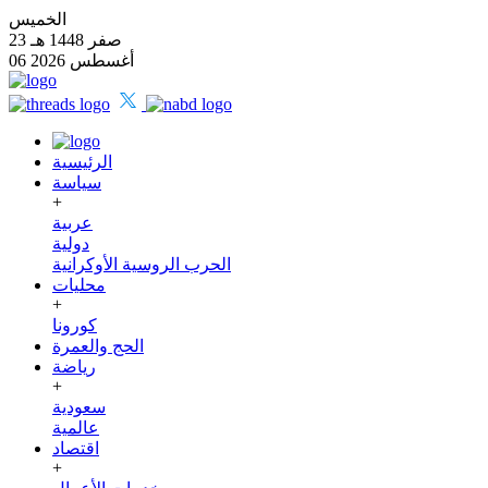
الخميس
23 صفر 1448 هـ
06 أغسطس 2026
الرئيسية
سياسة
+
عربية
دولية
الحرب الروسية الأوكرانية
محليات
+
كورونا
الحج والعمرة
رياضة
+
سعودية
عالمية
اقتصاد
+