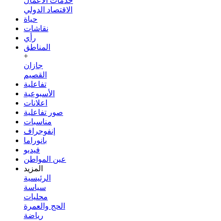
خدمات الأعمال
الاقتصاد الدولي
حياة
نقاشات
رأي
المناطق
+
جازان
القصيم
تفاعلية
الأسبوعية
اعلانات
صور تفاعلية
مناسبات
إنفوجراف
بانوراما
فيديو
عين المواطن
المزيد
الرئيسية
سياسة
محليات
الحج والعمرة
رياضة