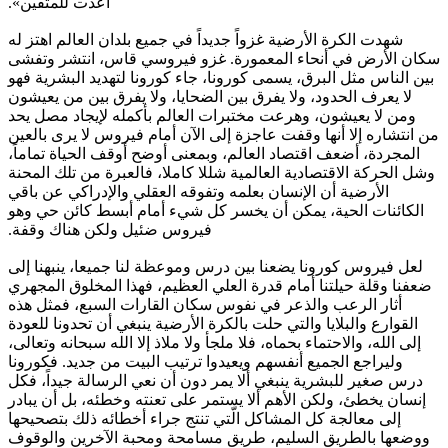
أعدت للمتقين».
شهدت الكرة الأرضية غزواً جديداً في جميع بلدان العالم اهتز له
سكان الأرض في أنحاء المعمورة. غزو فيروسي قاس، انتشر وتفشى
بين الناس مثل البرق، يسمى كورونا، جاء كورونا لتهديد البشرية فهو
لا يعرف الحدود، ولا يفرق بين الضحايا، ولا يفرق بين من يعيشون
ومن لا يعيشون، وهرعت مختبرات العالم بأكمله لإيجاد مصل يحد
من انتشاره إلا أنها وقفت عاجزة إلى الآن أمام فيروس لا يرى بالعين
المجردة، أضعف اقتصاد العالم، وبمعنى أوضح أوقف الحياة تماماً،
وشل الحركة الاقتصادية العالمية شللا كاملا، فالعبرة من تلك المحنة
الأرضية أن الإنسان بعلمه وتفوقه العقلي والإدراكي عن باقي
الكائنات الحية، يمكن أن يخسر كل شيء أمام أبسط كائن حي وهو
فيروس ضئيل ولكن هناك وقفة.
لعل فيروس كورونا يضعنا بين درس وموعظة لنا جميعا، ينبهنا إلى
ضعفنا وقلة حيلتنا أمام قدرة العلي العظيم، فهذا المخلوق المجهري
أثار الرعب والذعر في نفوس سكان القارات السبع، فمثل هذه
القوارع والبلايا والتي حلت بالكرة الأرضية ينبغي أن تحدونا للعودة
إلى الله، والاحتماء بحماه، فلا ملجأ ولا ملاذ إلا الله سبحانه وتعالى،
وليراجع الجميع أنفسهم ويعيدوا ترتيب البيت من جديد. فكورونا
درس صغير للبشرية ينبغي ألا يمر دون أن نعي الرسالة جيداً، فكل
إنسان يخطئ، ولكن الأهم ألا يستمر على تعنته وخطئه، بل أن يبادر
إلى معالجة كل المشاكل الّتي تنتج جراء أخطائه ذلك بتصحيحها
ووضعها بالطريق السليم، طريق مسامحة ومحبة الآخرين والوقوف