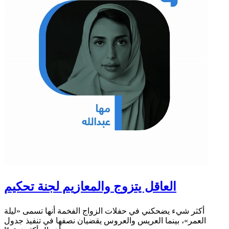
العاقل يتزوج والمعازيم لجنة تحكيم
أكثر شيء يضحكني في حفلات الزواج الفخمة أنها تسمى «ليلة
العمر»، بينما العريس والعروس يقضيان نصفها في تنفيذ جدول