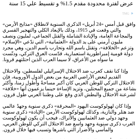
عرض لفترة محدودة مقدم 1.5% و تقسيط علي 15 سنة
TMG
وافق قبل أمس «24 أبريل» الذكرى السنوية لانطلاق «مذابح الأرمن»
والتي وقعت في 1915، وذلك بالإبعاد الكلي والتهجير القسري
والمجاعة العامة، والإبادة الشاملة والقتل الجماعي، لمليون ونصف
مليون أرمني على يد الدولة «العثمانية»، التي تدّعي «الإسلام»
وتزعم «الخلافة»، وتقتل باسم الله وتحارب باسم الدين، وهي مجرد
دولة قومية إمبراطورية استعمارية، قدّست العرق التركي، ودنّست
ما سواه من الأعراق، لا سيما العرب الذين احتلتهم قرونا.
وإذا كنا نقف كعرب ضد الاحتلال الإسرائيلي لفلسطين، والاحتلال
القديم لبعض الأراضي العربية من بعض الدول الأوروبية، فإن
الاحتلال التركي للوطن العربي كان أكبر مساحةً وأطول زمنا، وأكثر
بشاعة من جميع المحتلين، وتزيد الإساءة حينما يزعمون أنها «خلافة»
لشرعنة الاحتلال والبطش الذي وقع على وطننا العربي طول قرون.
وإذا كان لهولوكوست اليهود «المحرقة» ذكرى سنوية وجهدٌ عالمي
ضد هتلر والنازية، وكذلك لهولوكوست الأرمن «الإبادة» ذكرى سنوية
وجهد دولي ضد العثمانيين والأتراك، فيجب أن يكون لهولوكوست
العرب ذكرى سنوية وجهد واسع ضد الاحتلال التركي للوطن العربي،
والمآسي والأضرار التي باشرها وتسبب فيها خلال قرون.