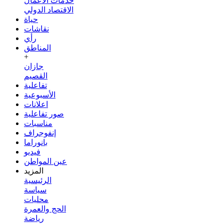
خدمات الأعمال
الاقتصاد الدولي
حياة
نقاشات
رأي
المناطق
+
جازان
القصيم
تفاعلية
الأسبوعية
اعلانات
صور تفاعلية
مناسبات
إنفوجراف
بانوراما
فيديو
عين المواطن
المزيد
الرئيسية
سياسة
محليات
الحج والعمرة
رياضة