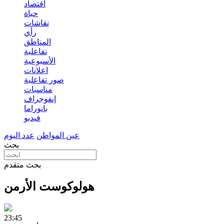
اقتصاد
حياة
نقاشات
رأي
المناطق
تفاعلية
الأسبوعية
اعلانات
صور تفاعلية
مناسبات
إنفوجراف
بانوراما
فيديو
عين المواطن
عدد اليوم
بحث
بحث متقدم
هولوكوست الأرمن
23:45