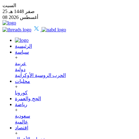
السبت
25 صفر 1448 هـ
08 أغسطس 2026
الرئيسية
سياسة
+
عربية
دولية
الحرب الروسية الأوكرانية
محليات
+
كورونا
الحج والعمرة
رياضة
+
سعودية
عالمية
اقتصاد
+