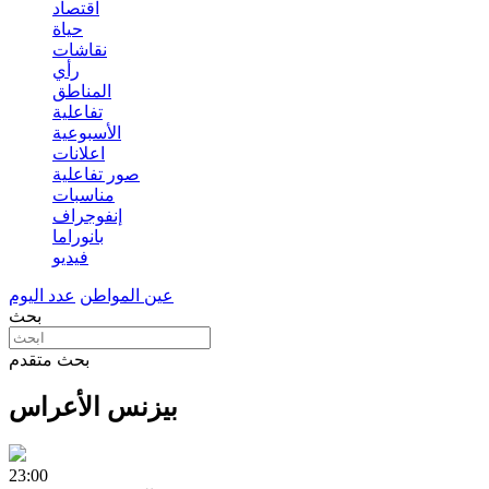
اقتصاد
حياة
نقاشات
رأي
المناطق
تفاعلية
الأسبوعية
اعلانات
صور تفاعلية
مناسبات
إنفوجراف
بانوراما
فيديو
عين المواطن
عدد اليوم
بحث
بحث متقدم
بيزنس الأعراس
23:00