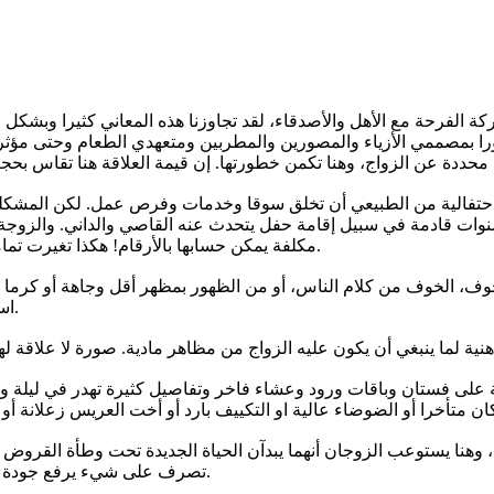
ركة الفرحة مع الأهل والأصدقاء، لقد تجاوزنا هذه المعاني كثيرا وبش
ا بمصممي الأزياء والمصورين والمطربين ومتعهدي الطعام وحتى مؤثري 
حتفالية من الطبيعي أن تخلق سوقا وخدمات وفرص عمل. لكن المشكلة تب
ات قادمة في سبيل إقامة حفل يتحدث عنه القاصي والداني. والزوجة ذا
مكلفة يمكن حسابها بالأرقام! هكذا تغيرت تماما كل معاني الحب والتقدير والكرم والفرح الحقيقي والبدايات الواعدة.
لخوف، الخوف من كلام الناس، أو من الظهور بمظهر أقل وجاهة أو كرما أ
استجابة لضغوط اجتماعية تم ترسيخها عبر سلاسل التسويق والمقارنات.
ة على فستان وباقات ورود وعشاء فاخر وتفاصيل كثيرة تهدر في ليلة و
س، وهنا يستوعب الزوجان أنهما يبدآن الحياة الجديدة تحت وطأة القروض 
تصرف على شيء يرفع جودة حياتهم، لم توضع في أصل، أو تستثمر في مشروع، أو تدخر للمستقبل.