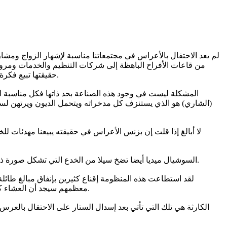
لم يعد الاحتفال بالأعراس في مجتمعاتنا مناسبة لإشهار الزواج ومشا
من قاعات الأفراح الباهظة إلى شركات التنظيم والخدمات ومرور
حقيقتها تبيع فكرة محددة عن الزواج، وهنا تكمن خطورتها. إن قيمة العلاقة هنا تقاس بحجم الإنفاق، وأن نجاح الزواج مرهون بقدرة العروسين على إبهار الآخرين.
المشكلة ليست في وجود هذه الصناعة بحد ذاتها فكل مناسبة ا
(الشاري) هو الذي يستنزف كل مدخراته ويتحمل الديون ويرتهن لسنو
لا أبالغ إذا قلت إن بزنس الأعراس في حقيقته يبيعنا مهدئات ل
السوشيال ميديا أيضا تضخ سيلا من الخدع التي تشكل صورة ذهنية لما ينبغي أن يكون عليه الزواج من مظاهر مادية. صورة لا علاقة لها بالاحتياجات الحقيقية للعروسين، بل بما يتوقعه الجمهور المحيط بهما.
لقد استطاعت هذه المنظومة إقناع كثيرين بإنفاق مبالغ طائل
معظمهم سيجد أن العشاء كان متأخرا أو الضوضاء عالية او التكييف بارد أو أخت العريس زعلانة أو أخت العروس مطفوقة! سيبقى دائما شيء ما لم يكن على أكمل وجه.
الكارثة هي تلك التي تأتي بعد إسدال الستار على الاحتفال بالعر