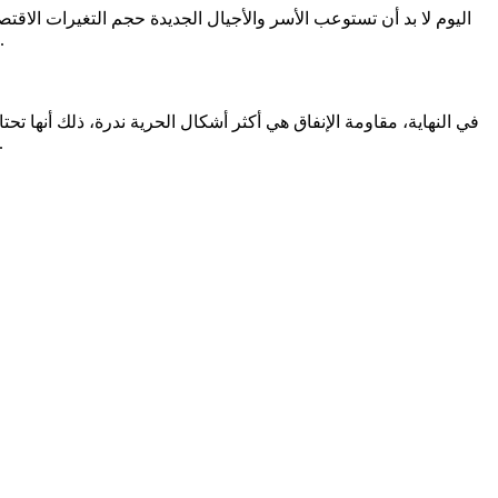
اليوم لا بد أن تستوعب الأسر والأجيال الجديدة حجم التغيرات الاق
الزواج. وترسيخ أنماط رشيدة تعتني بجوهر الزواج كشراكة إنسانية وانتقال لمرحلة تجلب الاستقرار النفسي والراحة والطمأنينة وليس العكس.
في النهاية، مقاومة الإنفاق هي أكثر أشكال الحرية ندرة، ذلك أنها تح
فعالية عامة للاستعراض الاجتماعي الزائف وتعظيم أرباح التجار، والتفريط في موارد الأسرة الناشئة وتقليل