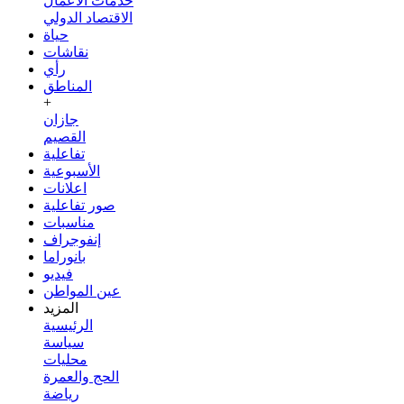
خدمات الأعمال
الاقتصاد الدولي
حياة
نقاشات
رأي
المناطق
+
جازان
القصيم
تفاعلية
الأسبوعية
اعلانات
صور تفاعلية
مناسبات
إنفوجراف
بانوراما
فيديو
عين المواطن
المزيد
الرئيسية
سياسة
محليات
الحج والعمرة
رياضة