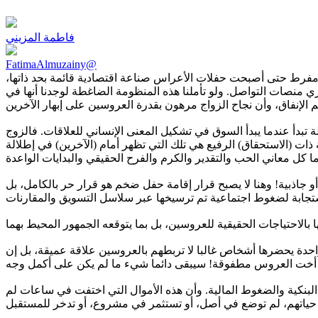
فاطمة المزيني
FatimaAlmuzainy@
كل مفرط حتى أصبحت حفلات الأعراس صناعة اقتصادية قائمة بحد ذاتها،
منصات التواصل. ولو تأملنا هذه المنظومة الضاغطة لوجدنا أنها في
دأ عندما يبدأ السوق في تشكيل المعنى الإنساني للعلاقات. فالزوج
ت (الاستحقاق) الرفيع هي تلك التي تظهر أمام (الآخرين) في إطلالة
و جاذبية! وهنا لا يصبح قرار إقامة حفل ضخم هو قرار حر بالكامل، بل
احدة يحضرها أشخاص غالبا لا تربطهم بالعروسين علاقة عميقة، بل إن
البنكية والضغوط المالية. وأن هذه الأموال التي اختفت في ساعات لم