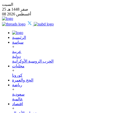
السبت
25 صفر 1448 هـ
08 أغسطس 2026
الرئيسية
سياسة
+
عربية
دولية
الحرب الروسية الأوكرانية
محليات
+
كورونا
الحج والعمرة
رياضة
+
سعودية
عالمية
اقتصاد
+