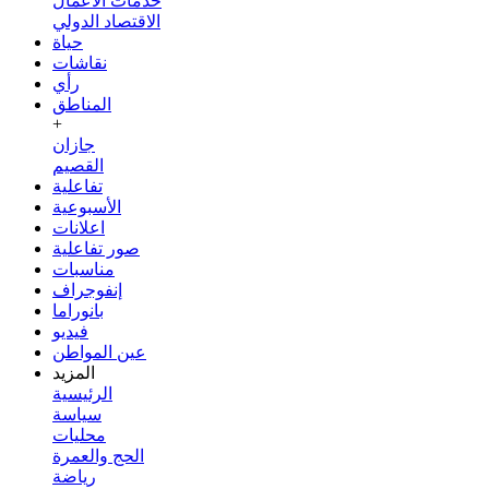
خدمات الأعمال
الاقتصاد الدولي
حياة
نقاشات
رأي
المناطق
+
جازان
القصيم
تفاعلية
الأسبوعية
اعلانات
صور تفاعلية
مناسبات
إنفوجراف
بانوراما
فيديو
عين المواطن
المزيد
الرئيسية
سياسة
محليات
الحج والعمرة
رياضة