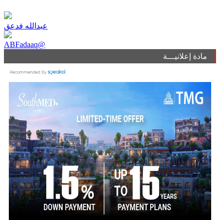
عبدالله فدعق
ABFadaaq@
مادة إعلانيـــة