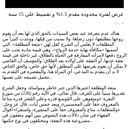
عرض لفترة محدودة مقدم 1.5% و تقسيط علي 15 سنة
TMG
هناك عدم معرفة عند بعض السيدات بالحق الذي لها بعد أن يقوم
زوجها بتطليقها، دون رضاها، ولا بسبب من قِبَلها، ووجدت كثيراً من
المطلقات لا يعلمن أن الشرع كفل لهن «متعة المطلقة»، التي
أسميها «مكافأة نهاية خدمة الزواج»، وهي قيمة مادية يجب على
الزوج دفعها لامرأته المفارقة في الحياة بالطلاق، غير داخلة في قيمة
نفقة عدتها، أو النفقة على أولاده بعد الطلاق؛ والمؤسف أن القاضي
لا يمكن أن يقوم بفرضها على المطلق، لأنها حق خاص، والحق الخاص
لا بد أن يتقدم به المدعي، أي المرأة هنا، والمقصرة في التقدم به
تتحمل تضييعه على نفسها..
متعة المطلقة اعتبرها الدين جبر خاطر ومواساة، وجعل الشرع
تقديرها مبنياً على العرف، قال تعالى، في الآية رقم (236) من سورة
البقرة: ﴿ومتعوهن على المُوسع قدره وعلى المُقتر قدره متاعاً
بالمعروف حقاً على المحسنين﴾، وبعد خمس آيات، قال عز وجل:
﴿وللمطلقات متاع بالمعروف حقاً على المتقين﴾، واستقراء أقوال
الفقهاء في شأن دلالات هذه النصوص يبين أنهم متفقون في
مشروعية هذه النفقة، ومختلفون في نوع حكمها..