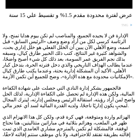
عرض لفترة محدودة مقدم 1.5% و تقسيط علي 15 سنة
TMG
الإدارة فن لا يجيده الجميع، والمناصب لم تكن بيوم هدايا تمنح، ولا
الرئاسة كرسي لكل من أراد وضع وصف «الرئيس السابق» قبل
اسمه، وضع الأهلي الآن يبين أن الخلل الفعلي هو خلل إداري بحت،
والشواهد كثيرة غير النتائج، كتب ذلك الخبير طارق كيال، وسبقه
بذلك نجم الفريق عمر السومة، بعد ذلك كل شيء أصبح واضحًا،
عندما يطالب الهداف التاريخي والذي دخل فترته الحرة، بتدخل كبار
الأهلي، الأكيد أن المشكلة إدارية بحتة، وعندما يكتب طارق كيال
«الإمكانيات محدودة مع هذه الإدارة»، وضح للجميع أين تكمن الأزمة.
فالجمهور يشكر إدارة النادي التي حصلت على شهادة الكفاءة
المالية، ولكن هذه الإدارة لم تحصل على الكفاءة الإدارية، لذلك الحل
واضح لمن أراد رؤيته، استقالة الرئيس ومجلس إدارته، ليترك المجال
لمحبٍ يكون إداريًا ناجحًا، ولديه القدرة المالية لسد أي عجز مالي.
الهزائم واردة ومتوقعة، فهي كرة قدم، ولكن كل هذا الانهزام الذي
ظهر في الملعب، وهزائم بثلاثية في مباراتين متتاليتين، هنا نحتاج
لوقفة، فالمشكلة لم تكمن بالمترجم مشاري الغامدي الذي تمت
إقالته بطريقة تفتقد للاحترافية، ولا بأي موظف ستتم إقالته لاحقًا،