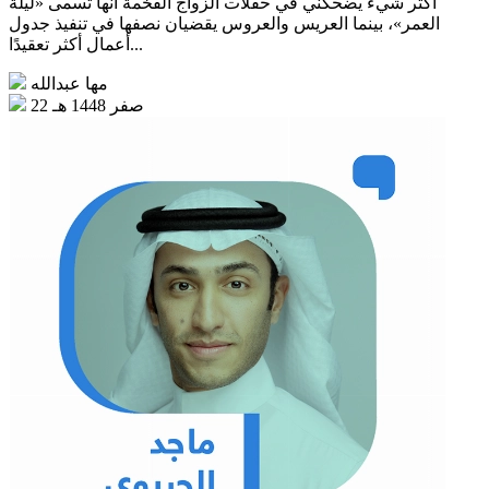
أكثر شيء يضحكني في حفلات الزواج الفخمة أنها تسمى «ليلة
العمر»، بينما العريس والعروس يقضيان نصفها في تنفيذ جدول
أعمال أكثر تعقيدًا...
مها عبدالله
22 صفر 1448 هـ