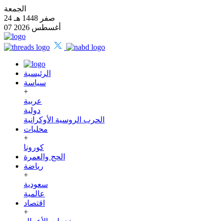
الجمعة
24 صفر 1448 هـ
07 أغسطس 2026
الرئيسية
سياسة
+
عربية
دولية
الحرب الروسية الأوكرانية
محليات
+
كورونا
الحج والعمرة
رياضة
+
سعودية
عالمية
اقتصاد
+