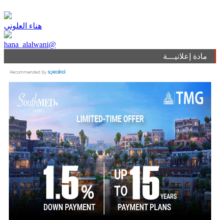
هناء العلوني
hana_alalwani@
مادة إعلانيـــة