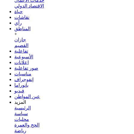
خدمات الأعمال
الاقتصاد الدولي
حياة
نقاشات
رأي
المناطق
+
جازان
القصيم
تفاعلية
الأسبوعية
اعلانات
صور تفاعلية
مناسبات
إنفوجراف
بانوراما
فيديو
عين المواطن
المزيد
الرئيسية
سياسة
محليات
الحج والعمرة
رياضة