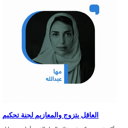
العاقل يتزوج والمعازيم لجنة تحكيم