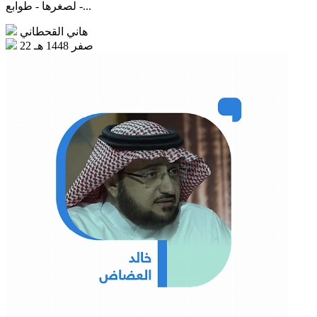
- لصغرها - طوابع...
هاني القحطاني
22 صفر 1448 هـ